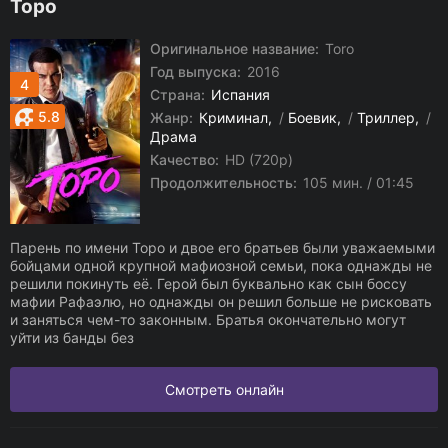
Торо
Оригинальное название:
Toro
Год выпуска:
2016
4
Страна:
Испания
5.8
Жанр:
Криминал
/
Боевик
/
Триллер
/
Драма
Качество:
HD (720p)
Продолжительность:
105 мин. / 01:45
Парень по имени Торо и двое его братьев были уважаемыми
бойцами одной крупной мафиозной семьи, пока однажды не
решили покинуть её. Герой был буквально как сын боссу
мафии Рафаэлю, но однажды он решил больше не рисковать
и заняться чем-то законным. Братья окончательно могут
уйти из банды без
Смотреть онлайн