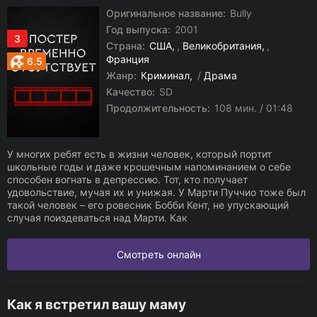
Оригинальное название:
Bully
Год выпуска:
2001
3
Страна:
США
,
Великобритания
,
Франция
6.5
Жанр:
Криминал
/
Драма
Качество:
SD
Продолжительность:
108 мин. / 01:48
У многих ребят есть в жизни человек, который портит
школьные годы и даже крошечным напоминанием о себе
способен вогнать в депрессию. Тот, кто получает
удовольствие, мучая их и унижая. У Марти Пуччио тоже был
такой человек – его ровесник Бобби Кент, не упускающий
случая поиздеваться над Марти. Как
Смотреть онлайн
Как я встретил вашу маму