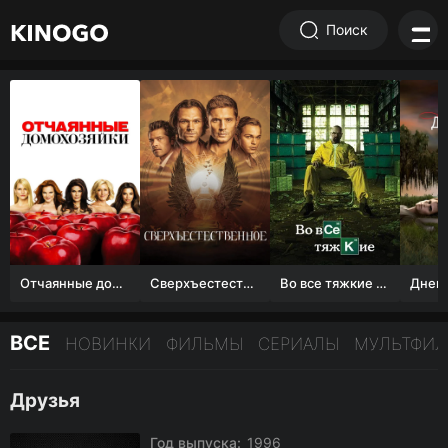
Поиск
Отчаянные домохозяйки (1 сезон)
Сверхъестественное
Во все тяжкие 1-5 сезон
ВСЕ
НОВИНКИ
ФИЛЬМЫ
СЕРИАЛЫ
МУЛЬТФИ
Друзья
Год выпуска:
1996