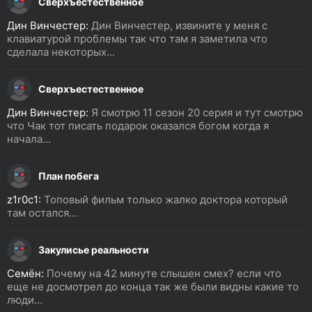
Сверхъестественное
Дин Винчестер:
Дин Винчестер, извините у меня с
клавиатурой проблемы так что там я заметила что
сделала некоторых...
Сверхъестественное
Дин Винчестер:
Я смотрю 11 сезон 20 серия и тут смотрю
что Чак тот писать подарок оказался богом когда я
начала...
План побега
z1r0c1:
Топовый фильм только жалко доктора который
там остался...
Закулисье реальности
Семён:
Почему на 42 минуте слышен смех? если что
еще не досмотрел до конца так же были видны какие то
люди...