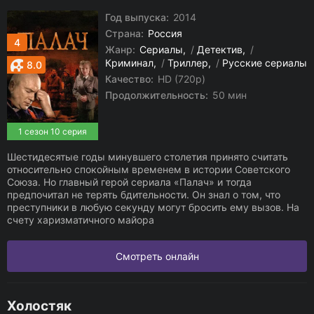
Год выпуска:
2014
Страна:
Россия
4
Жанр:
Сериалы
/
Детектив
/
Криминал
/
Триллер
/
Русские сериалы
8.0
Качество:
HD (720p)
Продолжительность:
50 мин
1 сезон 10 серия
Шестидесятые годы минувшего столетия принято считать
относительно спокойным временем в истории Советского
Союза. Но главный герой сериала «Палач» и тогда
предпочитал не терять бдительности. Он знал о том, что
преступники в любую секунду могут бросить ему вызов. На
счету харизматичного майора
Смотреть онлайн
Холостяк