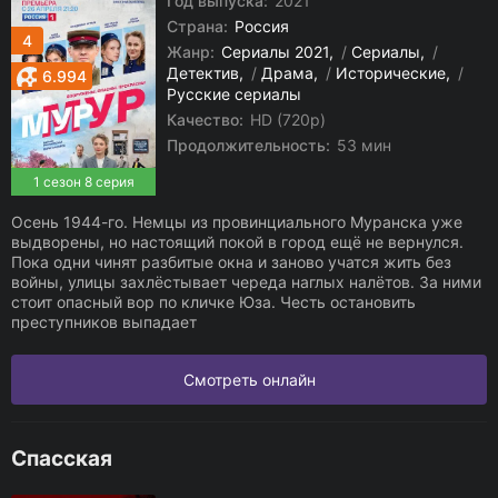
Год выпуска:
2021
Страна:
Россия
4
Жанр:
Сериалы 2021
/
Сериалы
/
Детектив
/
Драма
/
Исторические
/
6.994
Русские сериалы
Качество:
HD (720p)
Продолжительность:
53 мин
1 сезон 8 серия
Осень 1944-го. Немцы из провинциального Муранска уже
выдворены, но настоящий покой в город ещё не вернулся.
Пока одни чинят разбитые окна и заново учатся жить без
войны, улицы захлёстывает череда наглых налётов. За ними
стоит опасный вор по кличке Юза. Честь остановить
преступников выпадает
Смотреть онлайн
Спасская