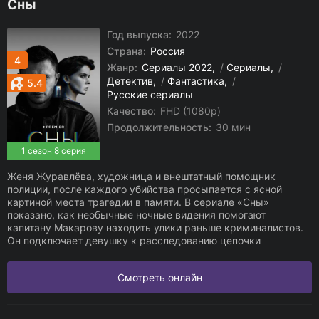
Сны
Год выпуска:
2022
Страна:
Россия
4
Жанр:
Сериалы 2022
/
Сериалы
/
Детектив
/
Фантастика
/
5.4
Русские сериалы
Качество:
FHD (1080p)
Продолжительность:
30 мин
1 сезон 8 серия
Женя Журавлёва, художница и внештатный помощник
полиции, после каждого убийства просыпается с ясной
картиной места трагедии в памяти. В сериале «Сны»
показано, как необычные ночные видения помогают
капитану Макарову находить улики раньше криминалистов.
Он подключает девушку к расследованию цепочки
Смотреть онлайн