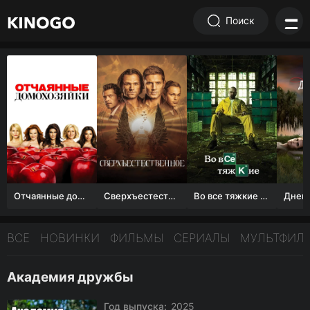
Поиск
Отчаянные домохозяйки (1 сезон)
Сверхъестественное
Во все тяжкие 1-5 сезон
ВСЕ
НОВИНКИ
ФИЛЬМЫ
СЕРИАЛЫ
МУЛЬТФИЛ
Академия дружбы
Год выпуска:
2025