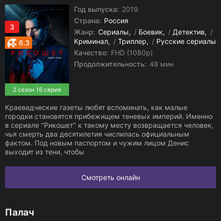
Год выпуска:
2019
Страна:
Россия
3
Жанр:
Сериалы
/
Боевик
/
Детектив
/
Криминал
/
Триллер
/
Русские сериалы
6.3
Качество:
FHD (1080p)
Продолжительность:
48 мин
2 сезон 16 серия
Краеведческие газеты любят вспоминать, как малые
городки становятся прибежищем теневых империй. Именно
в сериале "Рикошет" к такому месту возвращается человек,
чья смерть два десятилетия числилась официальным
фактом. Под новым паспортом и чужим лицом Денис
выходит из тени, чтобы
Смотреть онлайн
Палач