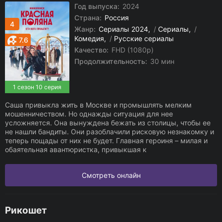
Год выпуска:
2024
Страна:
Россия
4
Жанр:
Сериалы 2024
/
Сериалы
/
Комедия
/
Русские сериалы
7.6
Качество:
FHD (1080p)
Продолжительность:
30 мин
1 сезон 10 серия
Саша привыкла жить в Москве и промышлять мелким
мошенничеством. Но однажды ситуация для нее
усложняется. Она вынуждена бежать из столицы, чтобы ее
не нашли бандиты. Они разоблачили рисковую незнакомку и
теперь пощады от них не будет. Главная героиня – милая и
обаятельная авантюристка, привыкшая к
Смотреть онлайн
Рикошет