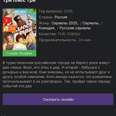
Три плюс три
Год выпуска:
2025
Страна:
Россия
3
Жанр:
Сериалы 2025
/
Сериалы
/
Комедия
/
Русские сериалы
7.3
Качество:
FHD (1080p)
Продолжительность:
24 мин
1 сезон 16 серия
В туристическом российском городе на берегу реки живут
две семьи. Внук, его отец и дед. И вторая - бабушка с
дочерью и внучкой. Они знакомы, но не испытывают друг к
другу особой симпатии. Хотя иногда кажется, что романтика
проскальзывает в их разговорах. Так, пройдя через череду
событий эти две
Смотреть онлайн