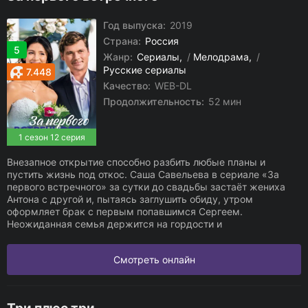
Год выпуска:
2019
Страна:
Россия
5
Жанр:
Сериалы
/
Мелодрама
/
Русские сериалы
7.448
Качество:
WEB-DL
Продолжительность:
52 мин
1 сезон 12 серия
Внезапное открытие способно разбить любые планы и
пустить жизнь под откос. Саша Савельева в сериале «За
первого встречного» за сутки до свадьбы застаёт жениха
Антона с другой и, пытаясь заглушить обиду, утром
оформляет брак с первым попавшимся Сергеем.
Неожиданная семья держится на гордости и
Смотреть онлайн