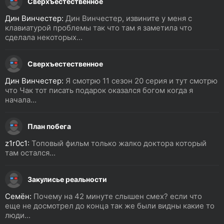
Сверхъестественное
Дин Винчестер:
Дин Винчестер, извините у меня с
клавиатурой проблемы так что там я заметила что
сделала некоторых...
Сверхъестественное
Дин Винчестер:
Я смотрю 11 сезон 20 серия и тут смотрю
что Чак тот писать подарок оказался богом когда я
начала...
План побега
z1r0c1:
Топовый фильм только жалко доктора который
там остался...
Закулисье реальности
Семён:
Почему на 42 минуте слышен смех? если что
еще не досмотрел до конца так же были видны какие то
люди...