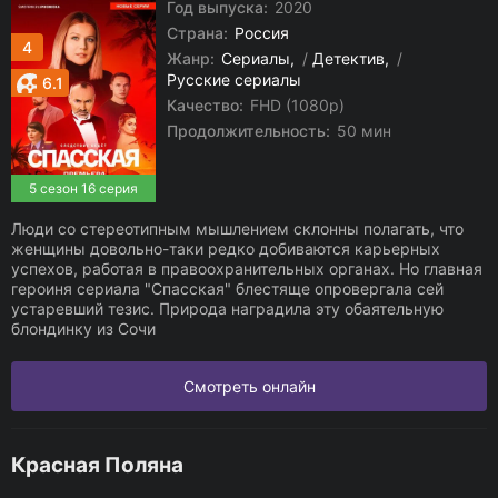
Год выпуска:
2020
Страна:
Россия
4
Жанр:
Сериалы
/
Детектив
/
Русские сериалы
6.1
Качество:
FHD (1080p)
Продолжительность:
50 мин
5 сезон 16 серия
Люди со стереотипным мышлением склонны полагать, что
женщины довольно-таки редко добиваются карьерных
успехов, работая в правоохранительных органах. Но главная
героиня сериала "Спасская" блестяще опровергала сей
устаревший тезис. Природа наградила эту обаятельную
блондинку из Сочи
Смотреть онлайн
Красная Поляна