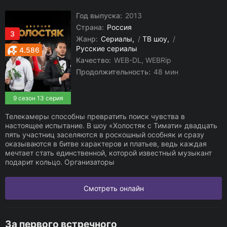
Год выпуска:
2013
Страна:
Россия
3
Жанр:
Сериалы
/
ТВ шоу
/
Русские сериалы
4.586
Качество:
WEB-DL, WEBRip
Продолжительность:
48 мин
9 сезон 13 серия
Телекамеры способны превратить поиск чувства в
настоящее испытание. В шоу «Холостяк с Тимати» двадцать
пять участниц заселяются в роскошный особняк и сразу
оказываются в битве характеров и платьев, ведь каждая
мечтает стать единственной, которой известный музыкант
подарит кольцо. Организаторы
Смотреть онлайн
За первого встречного