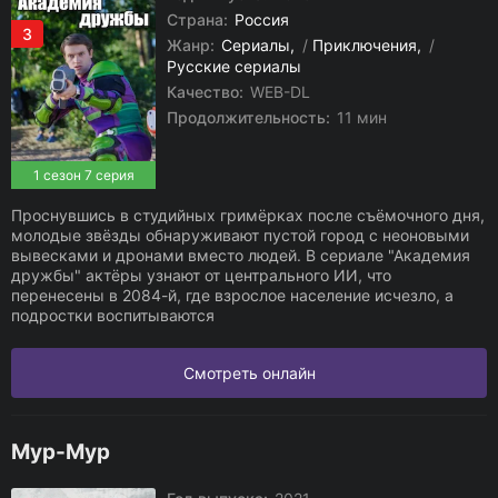
Страна:
Россия
3
Жанр:
Сериалы
/
Приключения
/
Русские сериалы
Качество:
WEB-DL
Продолжительность:
11 мин
1 сезон 7 серия
Проснувшись в студийных гримёрках после съёмочного дня,
молодые звёзды обнаруживают пустой город с неоновыми
вывесками и дронами вместо людей. В сериале "Академия
дружбы" актёры узнают от центрального ИИ, что
перенесены в 2084-й, где взрослое население исчезло, а
подростки воспитываются
Смотреть онлайн
Мур-Мур