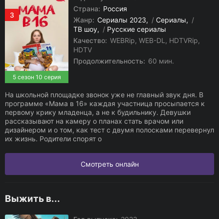
Страна:
Россия
3
Жанр:
Сериалы 2023
/
Сериалы
/
ТВ шоу
/
Русские сериалы
Качество:
WEBRip, WEB-DL, HDTVRip,
HDTV
Продолжительность:
60 мин.
5 сезон 10 серия
На школьной площадке звонок уже не главный звук дня. В
программе «Мама в 16» каждая участница просыпается к
первому крику младенца, а не к будильнику. Девушки
рассказывают на камеру о планах стать врачом или
дизайнером и о том, как тест с двумя полосками перевернул
их жизнь. Родители спорят о
Смотреть онлайн
Выжить в...