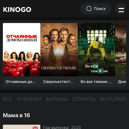
Поиск
Отчаянные домохозяйки (1 сезон)
Сверхъестественное
Во все тяжкие 1-5 сезон
ВСЕ
НОВИНКИ
ФИЛЬМЫ
СЕРИАЛЫ
МУЛЬТФИЛ
Мама в 16
Год выпуска:
2023