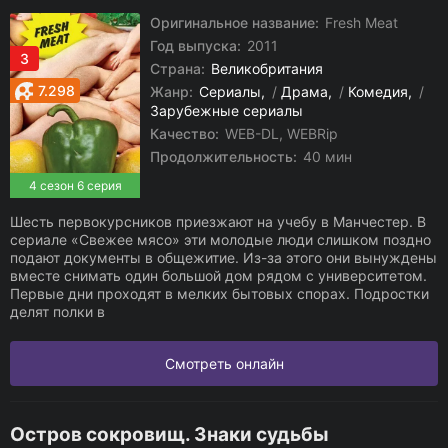
Оригинальное название:
Fresh Meat
Год выпуска:
2011
3
Страна:
Великобритания
7.298
Жанр:
Сериалы
/
Драма
/
Комедия
/
Зарубежные сериалы
Качество:
WEB-DL, WEBRip
Продолжительность:
40 мин
4 сезон 6 серия
Шесть первокурсников приезжают на учебу в Манчестер. В
сериале «Свежее мясо» эти молодые люди слишком поздно
подают документы в общежитие. Из-за этого они вынуждены
вместе снимать один большой дом рядом с университетом.
Первые дни проходят в мелких бытовых спорах. Подростки
делят полки в
Смотреть онлайн
Остров сокровищ. Знаки судьбы