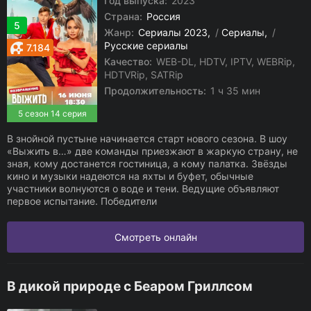
Год выпуска:
2023
Страна:
Россия
5
Жанр:
Сериалы 2023
/
Сериалы
/
Русские сериалы
7.184
Качество:
WEB-DL, HDTV, IPTV, WEBRip,
HDTVRip, SATRip
Продолжительность:
1 ч 35 мин
5 сезон 14 серия
В знойной пустыне начинается старт нового сезона. В шоу
«Выжить в…» две команды приезжают в жаркую страну, не
зная, кому достанется гостиница, а кому палатка. Звёзды
кино и музыки надеются на яхты и буфет, обычные
участники волнуются о воде и тени. Ведущие объявляют
первое испытание. Победители
Смотреть онлайн
В дикой природе с Беаром Гриллсом