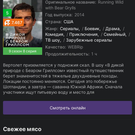
Оригинальное название:
Running Wild
with Bear Grylls
5
Год выпуска:
2014
Страна:
США
7.467
Жанр:
Сериалы
/
Боевик
/
Драма
/
Комедия
/
Приключения
/
Семейный
/
ТВ шоу
/
Зарубежные сериалы
Качество:
WEBRip
9 сезон 8 серия
Продолжительность:
1 ч
Вертолет приземляется у подножия скал. В шоу «В дикой
природе с Беаром Гриллсом» известный путешественник
берет знаменитостей в тяжелые двухдневные походы.
Локации постоянно меняются. Сегодня это побережье
Шотландии, а завтра — саванна Южной Африки. Сначала
участники ищут питьевую воду и место для
Смотреть онлайн
Свежее мясо