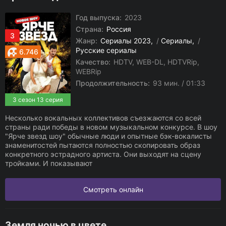
Год выпуска:
2023
Страна:
Россия
3
Жанр:
Сериалы 2023
/
Сериалы
/
Русские сериалы
6.746
Качество:
HDTV, WEB-DL, HDTVRip,
WEBRip
Продолжительность:
93 мин. / 01:33
3 сезон 13 серия
Несколько вокальных коллективов съезжаются со всей
страны ради победы в новом музыкальном конкурсе. В шоу
"Ярче звезд шоу" обычные люди и опытные бэк-вокалисты
знаменитостей пытаются полностью скопировать образ
конкретного эстрадного артиста. Они выходят на сцену
тройками. И показывают
Смотреть онлайн
Земля ночью в цвете