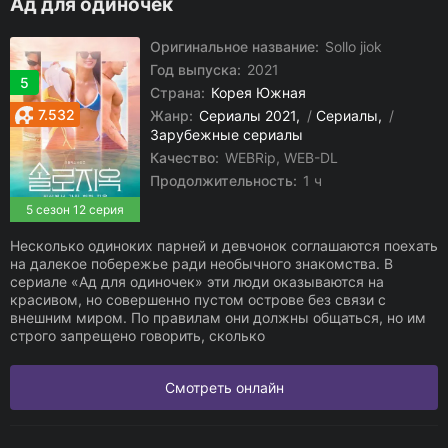
Ад для одиночек
Оригинальное название:
Sollo jiok
Год выпуска:
2021
5
Страна:
Корея Южная
7.532
Жанр:
Сериалы 2021
/
Сериалы
/
Зарубежные сериалы
Качество:
WEBRip, WEB-DL
Продолжительность:
1 ч
5 сезон 12 серия
Несколько одиноких парней и девчонок соглашаются поехать
на далекое побережье ради необычного знакомства. В
сериале «Ад для одиночек» эти люди оказываются на
красивом, но совершенно пустом острове без связи с
внешним миром. По правилам они должны общаться, но им
строго запрещено говорить, сколько
Смотреть онлайн