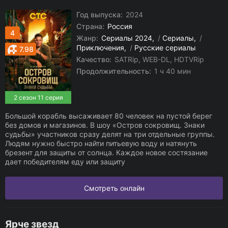
Год выпуска:
2024
Страна:
Россия
4
Жанр:
Сериалы 2024
/
Сериалы
/
Приключения
/
Русские сериалы
7.98
Качество:
SATRip, WEB-DL, HDTVRip
Продолжительность:
1 ч 40 мин
2 сезон 11 серия
Большой корабль высаживает 80 человек на пустой берег
без домов и магазинов. В шоу «Остров сокровищ. Знаки
судьбы» участников сразу делят на три отдельные группы.
Людям нужно быстро найти питьевую воду и натянуть
брезент для защиты от солнца. Каждое новое состязание
дает победителям еду или защиту
Смотреть онлайн
Ярче звезд