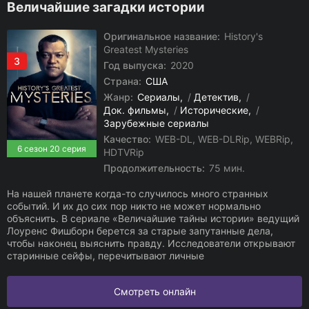
Величайшие загадки истории
Оригинальное название:
History's
Greatest Mysteries
3
Год выпуска:
2020
Страна:
США
Жанр:
Сериалы
/
Детектив
/
Док. фильмы
/
Исторические
/
Зарубежные сериалы
Качество:
WEB-DL, WEB-DLRip, WEBRip,
6 сезон 20 серия
HDTVRip
Продолжительность:
75 мин.
На нашей планете когда-то случилось много странных
событий. И их до сих пор никто не может нормально
объяснить. В сериале «Величайшие тайны истории» ведущий
Лоуренс Фишборн берется за старые запутанные дела,
чтобы наконец выяснить правду. Исследователи открывают
старинные сейфы, перечитывают личные
Смотреть онлайн