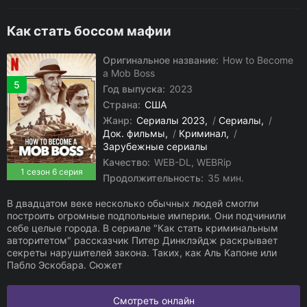
Как стать боссом мафии
Оригинальное название:
How to Become
a Mob Boss
5
Год выпуска:
2023
Страна:
США
Жанр:
Сериалы 2023
/
Сериалы
/
Док. фильмы
/
Криминал
/
Зарубежные сериалы
Качество:
WEB-DL, WEBRip
1 сезон 6 серия
Продолжительность:
35 мин.
В двадцатом веке несколько обычных людей смогли
построить огромные подпольные империи. Они подчинили
себе целые города. В сериале "Как стать криминальным
авторитетом" рассказчик Питер Динклэйдж раскрывает
секреты нарушителей закона. Таких, как Аль Капоне или
Пабло Эскобара. Сюжет
Смотреть онлайн