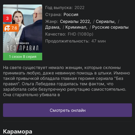
Год выпуска:
2022
Страна:
Россия
3
Жанр:
Сериалы 2022
/
Сериалы
/
Драма
/
Криминал
/
Русские сериалы
7.6
Качество:
FHD (1080p)
Продолжительность:
47 мин
1 сезон 8 серия
На свете существует немало женщин, которые склонны
принимать любую, даже невинную помощь в штыки. Именно
такой привычкой обладала главная героиня сериала "Без
правил". Ольга Лебедева гордилась тем фактом, что
заработала себе безупречную репутацию самостоятельно.
Она старательно убивала в
Смотреть онлайн
Карамора