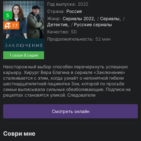
Год выпуска:
2022
Страна:
Россия
5
Жанр:
Сериалы 2022
/
Сериалы
/
Детектив
/
Русские сериалы
7.7
Качество:
SD
Продолжительность:
52 мин
1 сезон 8 серия
Неосторожный выбор способен перечеркнуть успешную
карьеру. Хирург Вера Елагина в сериале «Заключение»
сталкивается с этим, когда узнаёт о непонятной гибели
шестнадцатилетней пациентки Зои, которой по просьбе
семьи выписывала сильные обезболивающие. Подписи на
рецептах становятся уликой. Следователи
Смотреть онлайн
Соври мне