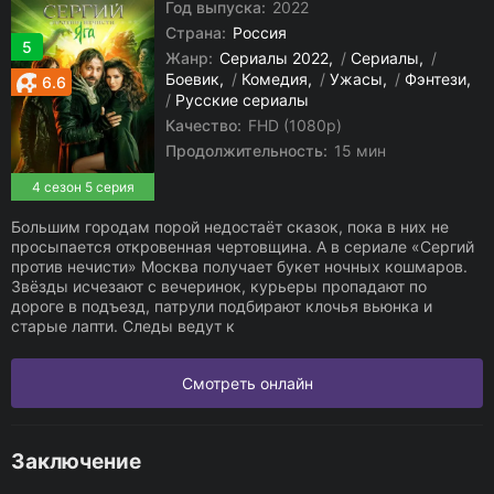
Год выпуска:
2022
Страна:
Россия
5
Жанр:
Сериалы 2022
/
Сериалы
/
Боевик
/
Комедия
/
Ужасы
/
Фэнтези
6.6
/
Русские сериалы
Качество:
FHD (1080p)
Продолжительность:
15 мин
4 сезон 5 серия
Большим городам порой недостаёт сказок, пока в них не
просыпается откровенная чертовщина. А в сериале «Сергий
против нечисти» Москва получает букет ночных кошмаров.
Звёзды исчезают с вечеринок, курьеры пропадают по
дороге в подъезд, патрули подбирают клочья вьюнка и
старые лапти. Следы ведут к
Смотреть онлайн
Заключение