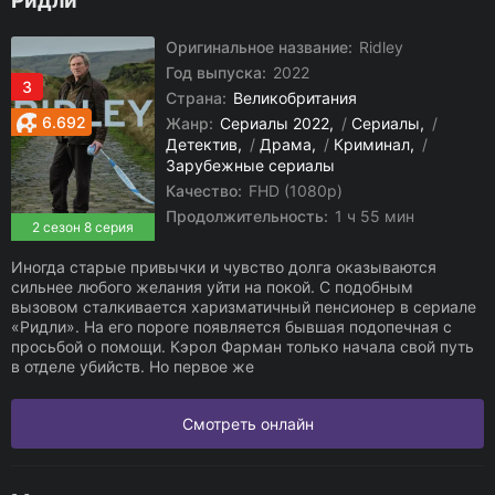
Ридли
Оригинальное название:
Ridley
Год выпуска:
2022
3
Страна:
Великобритания
6.692
Жанр:
Сериалы 2022
/
Сериалы
/
Детектив
/
Драма
/
Криминал
/
Зарубежные сериалы
Качество:
FHD (1080p)
Продолжительность:
1 ч 55 мин
2 сезон 8 серия
Иногда старые привычки и чувство долга оказываются
сильнее любого желания уйти на покой. С подобным
вызовом сталкивается харизматичный пенсионер в сериале
«Ридли». На его пороге появляется бывшая подопечная с
просьбой о помощи. Кэрол Фарман только начала свой путь
в отделе убийств. Но первое же
Смотреть онлайн