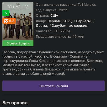
Оригинальное название:
Tell Me Lies
Год выпуска:
2022
5
Страна:
США
6.2
Жанр:
Сериалы 2022
/
Сериалы
/
Драма
/
Зарубежные сериалы
Качество:
HD (720p)
Продолжительность:
49 мин
3 сезон 8 серия
Любовь, подогретая студенческой свободой, нередко путает
гордость с настойчивостью. В сериале «Соври мне»
первокурсница Люси Хэлси приезжает в колледж Бэллмонт,
мечтая о чистом листе, и встречает харизматичного
третьекурсника Стивена Димарко, привыкшего прятать
старые связи за обаятельной маской.
Смотреть онлайн
Без правил