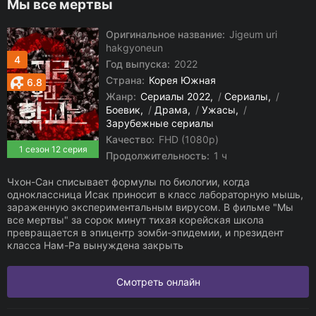
Мы все мертвы
Оригинальное название:
Jigeum uri
hakgyoneun
4
Год выпуска:
2022
Страна:
Корея Южная
6.8
Жанр:
Сериалы 2022
/
Сериалы
/
Боевик
/
Драма
/
Ужасы
/
Зарубежные сериалы
Качество:
FHD (1080p)
1 сезон 12 серия
Продолжительность:
1 ч
Чхон-Сан списывает формулы по биологии, когда
одноклассница Исак приносит в класс лабораторную мышь,
зараженную экспериментальным вирусом. В фильме "Мы
все мертвы" за сорок минут тихая корейская школа
превращается в эпицентр зомби-эпидемии, и президент
класса Нам-Ра вынуждена закрыть
Смотреть онлайн