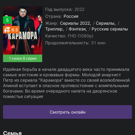
Год выпуска:
2022
Страна:
Россия
5
Жанр:
Сериалы 2022
/
Сериалы
/
Триллер
/
Фэнтези
/
Русские сериалы
6.5
Качество:
FHD (1080p)
Продолжительность:
51 мин
1 сезон 8 серия
Идейная борьба в начале двадцатого века часто принимала
самые жестокие и кровавые формы. Молодой анархист
Петр из сериала "Карамора" вместе со своей возлюбленной
Алиной вступает в опасное противостояние с влиятельными
богачами. Во время очередного налета на дворянское
поместье ситуация
Смотреть онлайн
Семья