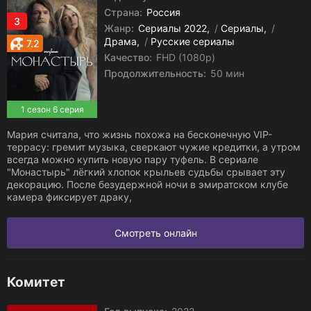
Страна:
Россия
3
Жанр:
Сериалы 2022
/
Сериалы
/
Драма
/
Русские сериалы
7.2
Качество:
FHD (1080p)
Продолжительность:
50 мин
1 сезон 6 серия
Мария считала, что жизнь похожа на бесконечную VIP-
террасу: гремит музыка, сверкают чужие кредитки, а утром
всегда можно купить новую пару туфель. В сериале
"Монастырь" лёгкий хлопок крыльев судьбы срывает эту
декорацию. После безудержной ночи в эмиратском клубе
камера фиксирует драку,
Смотреть онлайн
Комитет