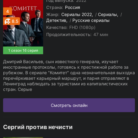
Год выпуска:
2022
Страна:
Россия
4
Жанр:
Сериалы 2022
/
Сериалы
/
Детектив
/
Русские сериалы
8.5
Качество:
FHD (1080p)
Продолжительность:
47 мин
1 сезон 16 серия
Дмитрий Васильев, сын известного генерала, изучает
иностранные протоколы, готовясь к престижной работе за
рубежом. В сериале "Комитет" одна незначительная выходка
перечёркивает карьерный маршрут, и парня отправляют в
Ленинград наблюдать за туристами из капиталистических
стран. Серые
Смотреть онлайн
Сергий против нечисти