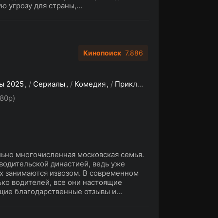
 угрозу для страны,...
Кинопоиск
7.886
ы 2025
/
Сериалы
/
Комедия
/
Приключения
/
Фантастика
80p)
льно многочисленная московская семья.
водительской династией, ведь уже
х занимаются извозом. В современном
ко водителей, все они настоящие
ие благодарственные отзывы и...