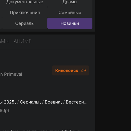
Документальные
Драмы
Приключения
Семейные
Сериалы
Новинки
ЬМЫ
АНИМЕ
Кинопоиск
7.9
n Primeval
ы 2025
/
Сериалы
/
Боевик
/
Вестерн
/
Драма
/
Историче
80p)