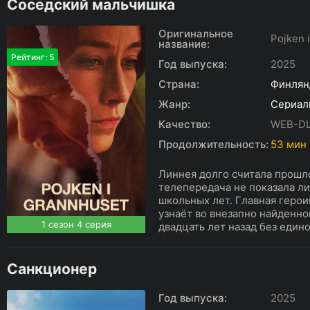
Соседский мальчишка
Оригинальное
Pojken 
название:
Рейтинг: 5
Год выпуска:
2025
Страна:
Финлян
Жанр:
Сериал
Качество:
WEB-D
Продолжительность:
53 мин
Линнея долго считала прошло
телепередача не показала ли
школьных лет. Главная геро
узнаёт во внезапно найденн
1 сезон 4 серия
двадцать лет назад без единог
Санкционер
Год выпуска:
2025