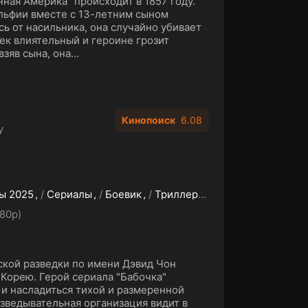
ная Америка" происходит в 1857 году.
льфии вместе с 13-летним сыном
ь от насильника, она случайно убивает
ек влиятельный и героине грозит
зяв сына, она...
Кинопоиск
6.08
y
ы 2025
/
Сериалы
/
Боевик
/
Триллер
/
Зарубежные сери
80p)
кой разведки по имени Дэвид Чон
Корею. Герой сериала "Бабочка"
, и насладиться тихой и размеренной
азведывательная организация видит в