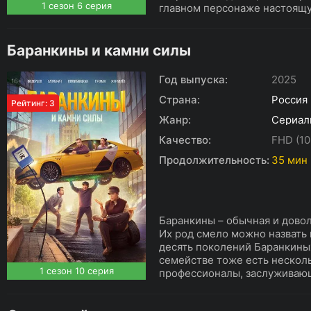
1 сезон 6 серия
главном персонаже настоящую
Баранкины и камни силы
Год выпуска:
2025
Страна:
Россия
Рейтинг: 3
Жанр:
Сериал
Качество:
FHD (10
Продолжительность:
35 мин
Баранкины – обычная и дово
Их род смело можно назвать 
десять поколений Баранкины
семействе тоже есть несколь
1 сезон 10 серия
профессионалы, заслуживающ