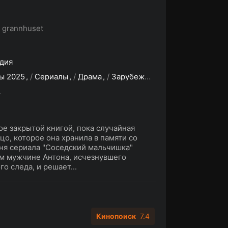
i grannhuset
дия
ы 2025
/
Сериалы
/
Драма
/
Зарубежные сериалы
L
е закрытой книгой, пока случайная
цо, которое она хранила в памяти со
иня сериала "Соседский мальчишка"
ом мужчине Антона, исчезнувшего
о следа, и решает...
Кинопоиск
7.4