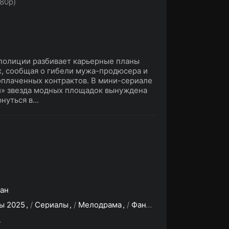
80p)
 полиции разбивает карьерные планы
х, сообщая о гибели мужа-продюсера и
оплаченных контрактов. В мини-сериале
и» звезда модных площадок вынуждена
нуться в...
тан
ы 2025
/
Сериалы
/
Мелодрама
/
Фантастика
/
Зарубежны
L