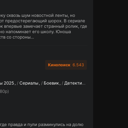
ку сквозь шум новостной ленты, но
от предостерегающий шорох. В сериале
к впервые замечает странный ролик, где
но напоминает его школу. Юноша
в со стороны...
Кинопоиск
6.543
ы 2025
/
Сериалы
/
Боевик
/
Детектив
/
Русские сериалы
80p)
где правда и пули разминулись на долю