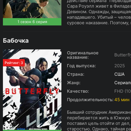
Действие сериала "Первоздан
Сара Роуэлл живет в Филаде
Девином. Однажды, защищаяс
нападавшего. Убитый – челов
1 сезон 6 серия
суровое наказание. Поэтому, в
Бабочка
Оригинальное
Butterfl
название:
Рейтинг: 3
Год выпуска:
2025
Страна:
США
Жанр:
Сериал
Качество:
FHD (10
Продолжительность:
45 мин
Бывший сотрудник Американс
перебирается жить в Южную 
поставил цель отойти от дел
старостью. Однако, тайная р