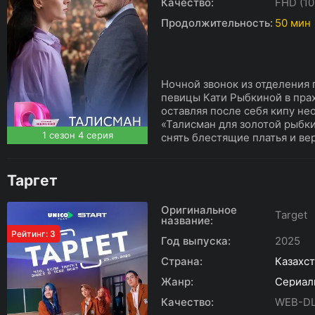
Качество:
FHD (10
Продолжительность:
50 мин
Ночной звонок из отделения
певицы Кати Рыбкиной в пра
оставляя после себя кипу не
«Талисман для золотой рыбк
1 сезон 4 серия
снять блестящие платья и вер
Таргет
Оригинальное
Target
название:
Рейтинг: 3
Год выпуска:
2025
Страна:
Казахс
Жанр:
Сериал
Качество:
WEB-D