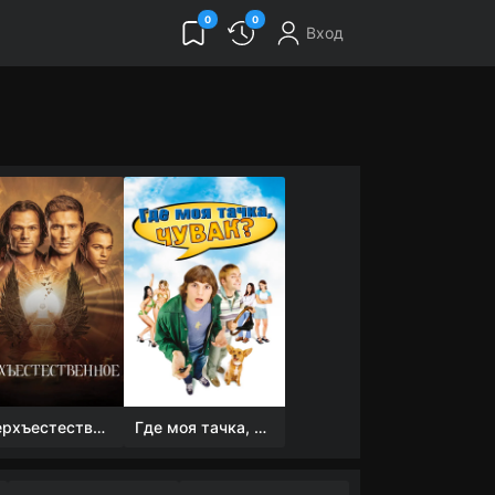
0
0
Вход
Сверхъестественное
Где моя тачка, чувак?