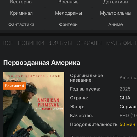
Вестерны
Военные
Детективы
Криминал
Мелодрамы
Мультфильмы
Фантастика
Фэнтези
Аниме
ВСЕ
НОВИНКИ
ФИЛЬМЫ
СЕРИАЛЫ
МУЛЬТФИЛ
Первозданная Америка
Оригинальное
America
название:
Рейтинг: 4
Год выпуска:
2025
Страна:
США
Жанр:
Сериал
Качество:
FHD (10
Продолжительность:
50 мин