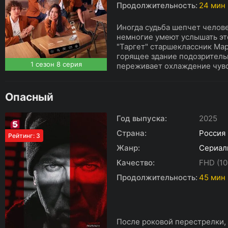
Продолжительность:
24 мин
Иногда судьба шепчет челове
немногие умеют услышать эт
"Таргет" старшеклассник Мар
горящее здание подозритель
1 сезон 8 серия
переживает охлаждение чувст
Опасный
Год выпуска:
2025
Страна:
Россия
Рейтинг: 3
Жанр:
Сериал
Качество:
FHD (10
Продолжительность:
45 мин
После роковой перестрелки, 