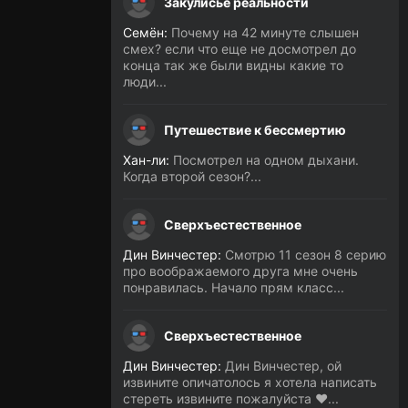
Закулисье реальности
Семён:
Почему на 42 минуте слышен
смех? если что еще не досмотрел до
конца так же были видны какие то
люди...
Путешествие к бессмертию
Хан-ли:
Посмотрел на одном дыхани.
Когда второй сезон?...
Сверхъестественное
Дин Винчестер:
Смотрю 11 сезон 8 серию
про воображаемого друга мне очень
понравилась. Начало прям класс...
Сверхъестественное
Дин Винчестер:
Дин Винчестер, ой
извините опичатолось я хотела написать
стереть извините пожалуйста ❤️...