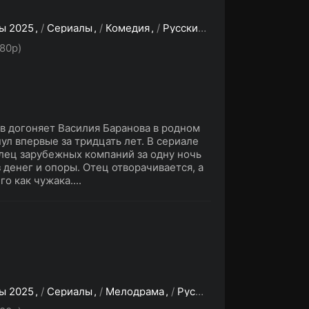
ы 2025
/
Сериалы
/
Комедия
/
Русские сериалы
80p)
в догоняет Василия Баранова в родном
ул впервые за тридцать лет. В сериале
ец зарубежных компаний за одну ночь
 денег и опоры. Отец отворачивается, а
о как чужака....
ы 2025
/
Сериалы
/
Мелодрама
/
Русские сериалы