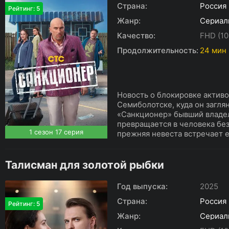
Страна:
Россия
Рейтинг: 5
Жанр:
Сериал
Качество:
FHD (10
Продолжительность:
24 мин
Новость о блокировке активо
Семиболотске, куда он заглян
«Санкционер» бывший владел
превращается в человека без
1 сезон 17 серия
прежняя невеста встречает ег
Талисман для золотой рыбки
Год выпуска:
2025
Страна:
Россия
Рейтинг: 5
Жанр:
Сериал