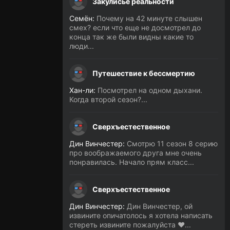
Закулисье реальности
Семён:
Почему на 42 минуте слышен
смех? если что еще не досмотрел до
конца так же были видны какие то
люди...
Путешествие к бессмертию
Хан-ли:
Посмотрел на одном дыхани.
Когда второй сезон?...
Сверхъестественное
Дин Винчестер:
Смотрю 11 сезон 8 серию
про воображаемого друга мне очень
понравилась. Начало прям класс...
Сверхъестественное
Дин Винчестер:
Дин Винчестер, ой
извините опичатолось я хотела написать
стереть извините пожалуйста ❤️...