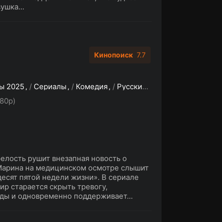
ушка...
Кинопоиск
7.7
ы 2025
/
Сериалы
/
Комедия
/
Русские сериалы
80p)
елость рушит внезапная новость о
 Марина на медицинском осмотре слышит
есят пятой недели жизни». В сериале
р старается скрыть тревогу,
ды и одновременно поддерживает...