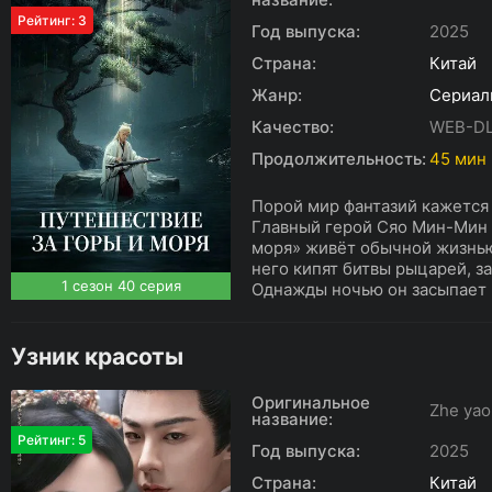
Рейтинг: 3
Год выпуска:
2025
Страна:
Китай
Жанр:
Сериал
Качество:
WEB-D
Продолжительность:
45 мин
Порой мир фантазий кажется 
Главный герой Сяо Мин-Мин 
моря» живёт обычной жизнью, 
него кипят битвы рыцарей, з
1 сезон 40 серия
Однажды ночью он засыпает н
Узник красоты
Оригинальное
Zhe yao
название:
Рейтинг: 5
Год выпуска:
2025
Страна:
Китай