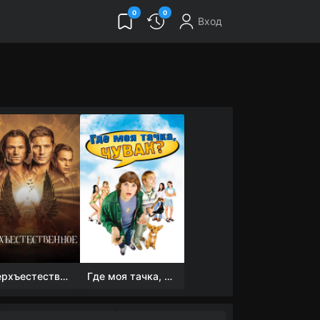
0
0
Вход
Сверхъестественное
Где моя тачка, чувак?