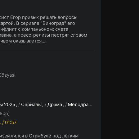
ист Егор привык решать вопросы
артой. В сериале "Виноград" его
нфликт с компаньоном: счета
вана, а пресс-релизы пестрят словом
ивом оказывается...
Gözyasi
ы 2025
/
Сериалы
/
Драма
/
Мелодрама
/
Зарубежные се
80p)
 / 01:57
риземлился в Стамбуле под лёгким