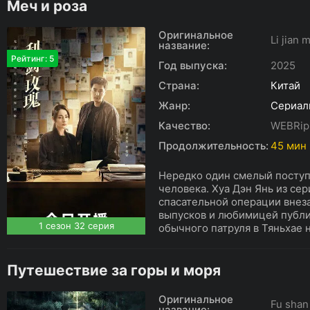
Меч и роза
Оригинальное
Li jian 
название:
Рейтинг: 5
Год выпуска:
2025
Страна:
Китай
Жанр:
Сериал
Качество:
WEBRip
Продолжительность:
45 мин
Нередко один смелый поступ
человека. Хуа Дэн Янь из се
спасательной операции внез
выпусков и любимицей публик
1 сезон 32 серия
обычного патруля в Тяньхае н
Путешествие за горы и моря
Оригинальное
Fu shan
название: