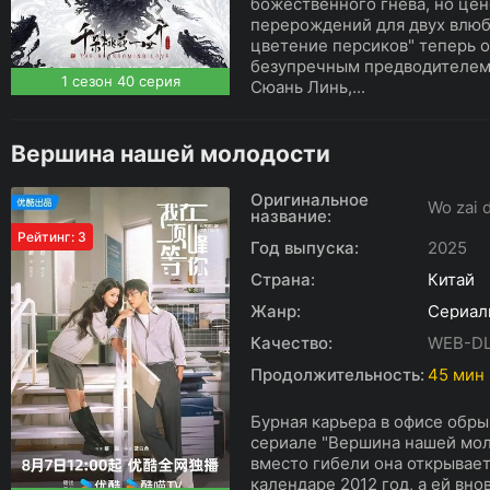
божественного гнева, но цен
перерождений для двух влюб
цветение персиков" теперь 
безупречным предводителем 
1 сезон 40 серия
Сюань Линь,...
Вершина нашей молодости
Оригинальное
Wo zai 
название:
Рейтинг: 3
Год выпуска:
2025
Страна:
Китай
Жанр:
Сериал
Качество:
WEB-D
Продолжительность:
45 мин
Бурная карьера в офисе обры
сериале "Вершина нашей мол
вместо гибели она открывает
календаре 2012 год, а ей вно