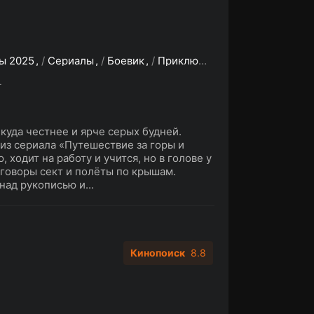
ы 2025
/
Сериалы
/
Боевик
/
Приключения
/
Фэнтези
/
За
L
куда честнее и ярче серых будней.
из сериала «Путешествие за горы и
ходит на работу и учится, но в голове у
аговоры сект и полёты по крышам.
ад рукописью и...
Кинопоиск
8.8