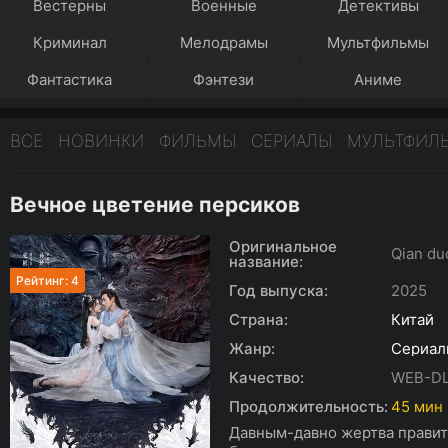
Вестерны
Военные
Детективы
Криминал
Мелодрамы
Мультфильмы
Фантастика
Фэнтези
Аниме
ВСЕ
НОВИНКИ
ФИЛЬМЫ
СЕРИАЛЫ
МУЛЬТФИЛ
Вечное цветение персиков
Оригинальное
Qian duo
название:
Рейтинг: 4
Год выпуска:
2025
Страна:
Китай
Жанр:
Сериал
Качество:
WEB-DL
Продолжительность:
45 мин
Давным-давно жертва правит