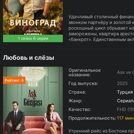
Удачливый столичный финанс
звонком партнёру и золотой к
роскошный цикл обрывает ко
заморожены, квартира аресто
1 сезон 6 серия
«банкрот». Единственным акт
Любовь и слёзы
Оригинальное
Ask ve 
название:
Рейтинг: 4
Год выпуска:
2025
Страна:
Турция
Жанр:
Сериал
Качество:
FHD (10
Продолжительность:
117 мин.
Утренний рейс из Бостона п