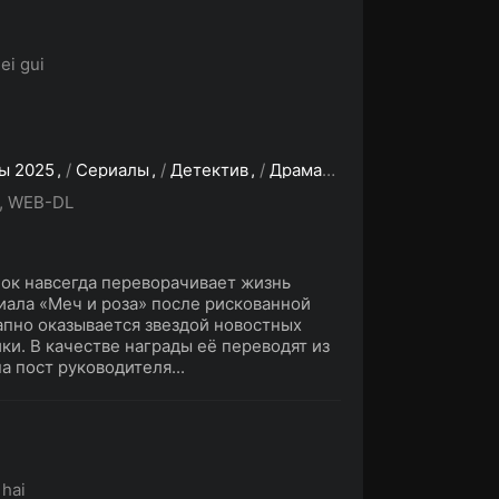
mei gui
ы 2025
/
Сериалы
/
Детектив
/
Драма
/
Криминал
/
Трилл
, WEB-DL
ок навсегда переворачивает жизнь
риала «Меч и роза» после рискованной
апно оказывается звездой новостных
и. В качестве награды её переводят из
а пост руководителя...
 hai