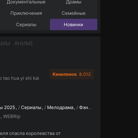
Документальные
Драмы
Приключения
Семейные
Сериалы
Новинки
ЬМЫ
АНИМЕ
Кинопоиск
8.012
 tao hua yi shi kai
ы 2025
/
Сериалы
/
Мелодрама
/
Фэнтези
/
Зарубежные с
, WEBRip
еля спасла королевства от