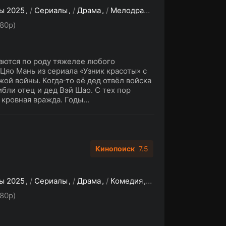
ы 2025
/
Сериалы
/
Драма
/
Мелодрама
/
Триллер
/
Зару
80p)
аются по роду тяжелее любого
 Цяо Мань из сериала «Узник красоты» с
жой войны. Когда‑то её дед отвёл войска
гибли отец и дед Вэй Шао. С тех пор
кровная вражда. Годы...
Кинопоиск
7.5
ы 2025
/
Сериалы
/
Драма
/
Комедия
/
Мелодрама
/
Русс
80p)