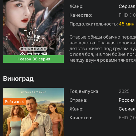
Жанр:
Сериал
Качество:
FHD (10
Продолжительность:
45 мин
Старые обиды обычно перед
наследства. Главная героиня
детства живёт под грузом чу
с поля боя, и в той бойне по
1 сезон 36 серия
между двумя родами тянется 
Виноград
Год выпуска:
2025
Страна:
Россия
Рейтинг: 4
Жанр:
Сериал
Качество:
FHD (10