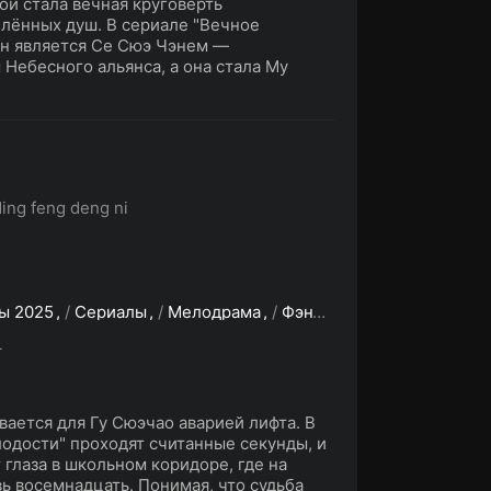
ой стала вечная круговерть
лённых душ. В сериале "Вечное
он является Се Сюэ Чэнем —
Небесного альянса, а она стала Му
ding feng deng ni
ы 2025
/
Сериалы
/
Мелодрама
/
Фэнтези
/
Зарубежные с
L
вается для Гу Сюэчао аварией лифта. В
одости" проходят считанные секунды, и
 глаза в школьном коридоре, где на
вь восемнадцать. Понимая, что судьба