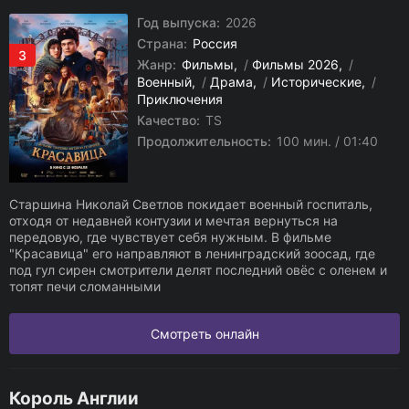
Год выпуска:
2026
Страна:
Россия
3
Жанр:
Фильмы
/
Фильмы 2026
/
Военный
/
Драма
/
Исторические
/
Приключения
Качество:
TS
Продолжительность:
100 мин. / 01:40
Старшина Николай Светлов покидает военный госпиталь,
отходя от недавней контузии и мечтая вернуться на
передовую, где чувствует себя нужным. В фильме
"Красавица" его направляют в ленинградский зоосад, где
под гул сирен смотрители делят последний овёс с оленем и
топят печи сломанными
Смотреть онлайн
Король Англии