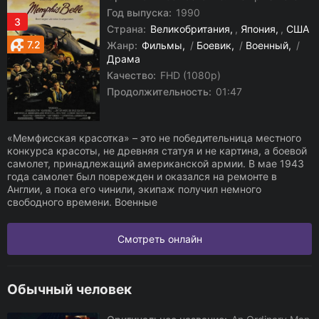
Год выпуска:
1990
3
Страна:
Великобритания
,
Япония
,
США
7.2
Жанр:
Фильмы
/
Боевик
/
Военный
/
Драма
Качество:
FHD (1080p)
Продолжительность:
01:47
«Мемфисская красотка» – это не победительница местного
конкурса красоты, не древняя статуя и не картина, а боевой
самолет, принадлежащий американской армии. В мае 1943
года самолет был поврежден и оказался на ремонте в
Англии, а пока его чинили, экипаж получил немного
свободного времени. Военные
Смотреть онлайн
Обычный человек