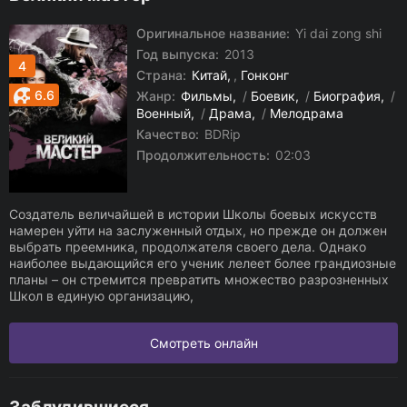
Оригинальное название:
Yi dai zong shi
Год выпуска:
2013
4
Страна:
Китай
,
Гонконг
6.6
Жанр:
Фильмы
/
Боевик
/
Биография
/
Военный
/
Драма
/
Мелодрама
Качество:
BDRip
Продолжительность:
02:03
Создатель величайшей в истории Школы боевых искусств
намерен уйти на заслуженный отдых, но прежде он должен
выбрать преемника, продолжателя своего дела. Однако
наиболее выдающийся его ученик лелеет более грандиозные
планы – он стремится превратить множество разрозненных
Школ в единую организацию,
Смотреть онлайн