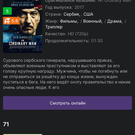
Оригинальное название:
An Ordinary Man
Год выпуска:
2017
5
Страна:
Сербия
,
США
5.6
Жанр:
Фильмы
/
Военный
/
Драма
/
Триллер
Качество:
HD (720p)
Продолжительность:
01:30
Сурового сербского генерала, нарушившего приказ,
объявляют военным преступником и выставляют за его
голову крупную награду. Мужчина, чтобы не погибнуть или
не отправиться за решётку до конца жизни, вынужден
пуститься в бега. На него ведёт охоту правительство и некие
очень опасные люди. К его
Смотреть онлайн
71