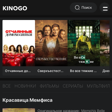
Поиск
Отчаянные домохозяйки (1 сезон)
Сверхъестественное
Во все тяжкие 1-5 сезон
ВСЕ
НОВИНКИ
ФИЛЬМЫ
СЕРИАЛЫ
МУЛЬТФИЛ
Красавица Мемфиса
Оригинальное название:
Memphis Belle