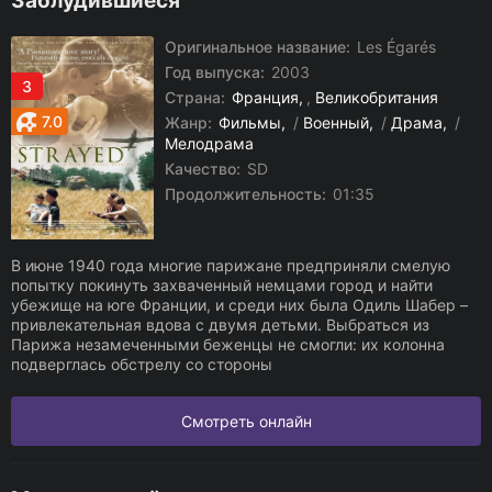
Заблудившиеся
Оригинальное название:
Les Égarés
Год выпуска:
2003
3
Страна:
Франция
,
Великобритания
7.0
Жанр:
Фильмы
/
Военный
/
Драма
/
Мелодрама
Качество:
SD
Продолжительность:
01:35
В июне 1940 года многие парижане предприняли смелую
попытку покинуть захваченный немцами город и найти
убежище на юге Франции, и среди них была Одиль Шабер –
привлекательная вдова с двумя детьми. Выбраться из
Парижа незамеченными беженцы не смогли: их колонна
подверглась обстрелу со стороны
Смотреть онлайн