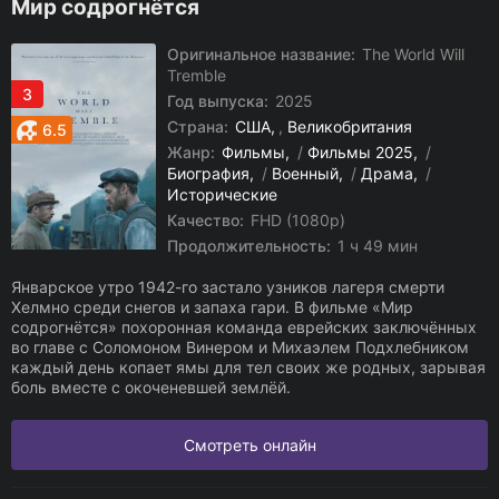
Мир содрогнётся
Оригинальное название:
The World Will
Tremble
3
Год выпуска:
2025
Страна:
США
,
Великобритания
6.5
Жанр:
Фильмы
/
Фильмы 2025
/
Биография
/
Военный
/
Драма
/
Исторические
Качество:
FHD (1080p)
Продолжительность:
1 ч 49 мин
Январское утро 1942-го застало узников лагеря смерти
Хелмно среди снегов и запаха гари. В фильме «Мир
содрогнётся» похоронная команда еврейских заключённых
во главе с Соломоном Винером и Михаэлем Подхлебником
каждый день копает ямы для тел своих же родных, зарывая
боль вместе с окоченевшей землёй.
Смотреть онлайн