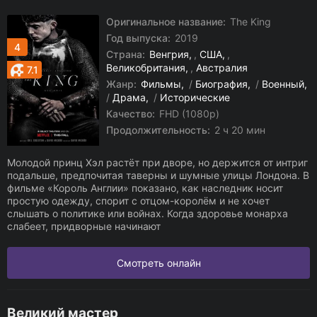
Оригинальное название:
The King
Год выпуска:
2019
4
Страна:
Венгрия
,
США
,
Великобритания
,
Австралия
7.1
Жанр:
Фильмы
/
Биография
/
Военный
/
Драма
/
Исторические
Качество:
FHD (1080p)
Продолжительность:
2 ч 20 мин
Молодой принц Хэл растёт при дворе, но держится от интриг
подальше, предпочитая таверны и шумные улицы Лондона. В
фильме «Король Англии» показано, как наследник носит
простую одежду, спорит с отцом-королём и не хочет
слышать о политике или войнах. Когда здоровье монарха
слабеет, придворные начинают
Смотреть онлайн
Великий мастер