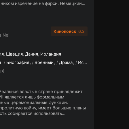
иком изречение на фарси. Немецкий...
Кинопоиск
6.3
s Nei
ия
,
Швеция
,
Дания
,
Ирландия
ы
/
Биография
/
Военный
/
Драма
/
Исторические
p)
 Реальная власть в стране принадлежит
VII является лишь формальным
ичные церемониальные функции.
опролитную войну, имеет большие планы
сть собирается использовать...