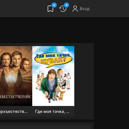
0
0
Вход
Сверхъестественное
Где моя тачка, чувак?