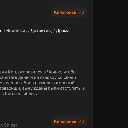
Кинопоиск
7.0
ы
/
Военный
/
Детектив
/
Драма
ени Кир, отправился в Чечню, чтобы
работать деньги на свадьбу со своей
сточенных боев разведывательный
о товарищи, вынуждены были отступать, и
я Кира погибли, а...
Кинопоиск
7.0
n Sniper