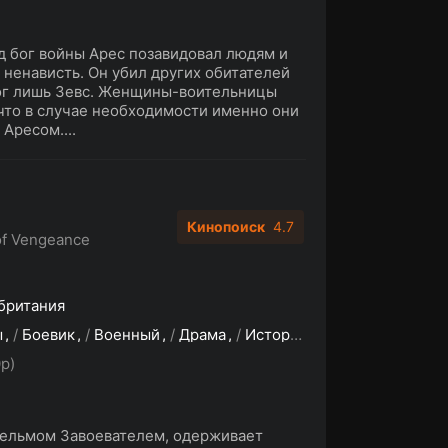
д бог войны Арес позавидовал людям и
и ненависть. Он убил других обитателей
мог лишь Зевс. Женщины-воительницы
 что в случае необходимости именно они
Аресом....
Кинопоиск
4.7
of Vengeance
британия
ы
/
Боевик
/
Военный
/
Драма
/
Исторические
/
Приключе
p)
гельмом Завоевателем, одерживает