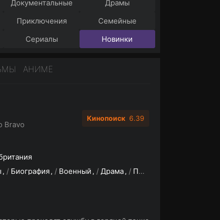
Документальные
Драмы
Приключения
Семейные
Сериалы
Новинки
ЬМЫ
АНИМЕ
Кинопоиск
6.39
o Bravo
британия
ы
/
Биография
/
Военный
/
Драма
/
Приключения
/
Трилле