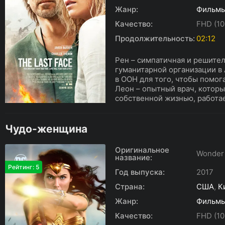
Жанр:
Фильм
Качество:
FHD (10
Продолжительность:
02:12
Рен – симпатичная и решите
гуманитарной организации в 
в ООН для того, чтобы помо
Леон – опытный врач, которы
собственной жизнью, работае
Чудо-женщина
Оригинальное
Wonder
название:
Рейтинг: 5
Год выпуска:
2017
Страна:
США
,
К
Жанр:
Фильм
Качество:
FHD (10