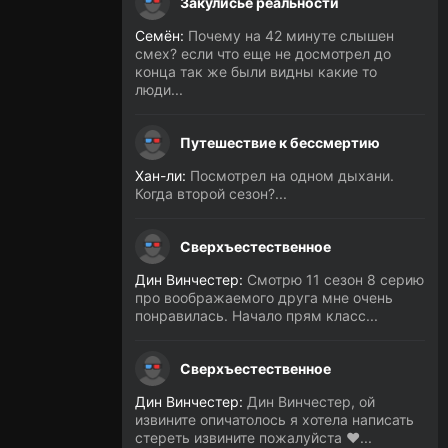
Закулисье реальности
Семён:
Почему на 42 минуте слышен
смех? если что еще не досмотрел до
конца так же были видны какие то
люди...
Путешествие к бессмертию
Хан-ли:
Посмотрел на одном дыхани.
Когда второй сезон?...
Сверхъестественное
Дин Винчестер:
Смотрю 11 сезон 8 серию
про воображаемого друга мне очень
понравилась. Начало прям класс...
Сверхъестественное
Дин Винчестер:
Дин Винчестер, ой
извините опичатолось я хотела написать
стереть извините пожалуйста ❤️...