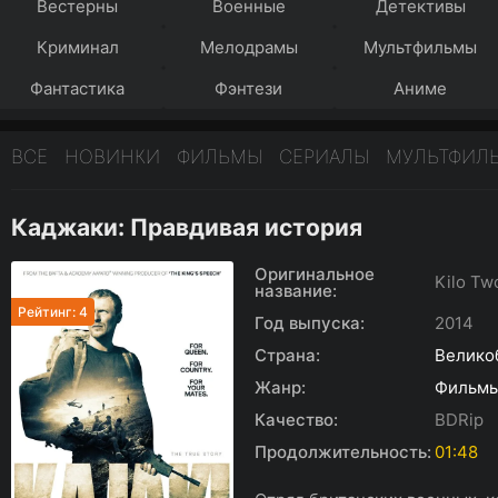
Вестерны
Военные
Детективы
Криминал
Мелодрамы
Мультфильмы
Фантастика
Фэнтези
Аниме
ВСЕ
НОВИНКИ
ФИЛЬМЫ
СЕРИАЛЫ
МУЛЬТФИЛ
Каджаки: Правдивая история
Оригинальное
Kilo Tw
название:
Рейтинг: 4
Год выпуска:
2014
Страна:
Велико
Жанр:
Фильм
Качество:
BDRip
Продолжительность:
01:48