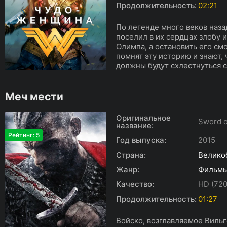
Продолжительность:
02:21
По легенде много веков наза
поселил в их сердцах злобу 
Олимпа, а остановить его с
помнят эту историю и знают,
должны будут схлестнуться с 
Меч мести
Оригинальное
Sword 
название:
Рейтинг: 5
Год выпуска:
2015
Страна:
Велико
Жанр:
Фильм
Качество:
HD (720
Продолжительность:
01:27
Войско, возглавляемое Виль