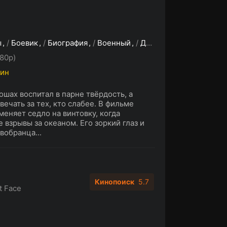
ы
/
Боевик
/
Биография
/
Военный
/
Драма
80p)
мин
ошах воспитал в парне твёрдость, а
ечать за тех, кто слабее. В фильме
меняет седло на винтовку, когда
 взрывы за океаном. Его зоркий глаз и
вобранца...
Кинопоиск
5.7
t Face