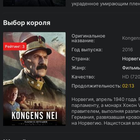
украденное умирающим пленн
Выбор короля
Оригинальное
Kongen
название:
Рейтинг: 3
Год выпуска:
2016
Страна:
Норвег
Жанр:
Фильм
Качество:
HD (720
Продолжительность:
02:13
Норвегия, апрель 1940 года.
парламенту, а монарх Хокон 
правителем, выполняя разл
Германия, развязавшая кров
на Норвегию. Нацистская вла