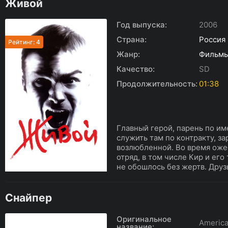
Живой
Год выпуска:
2006
Страна:
Россия
Рейтинг: 4
Жанр:
Фильм
Качество:
SD
Продолжительность:
01:38
Главный герой, парень по им
служить там по контракту, за
возлюбленной. Во время оже
отряд, в том числе Кир и ег
не обошлось без жертв. Друзь
Снайпер
Оригинальное
America
название: