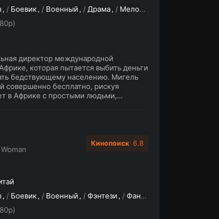
ы
/
Боевик
/
Военный
/
Драма
/
Мелодрама
/
Приключени
80p)
льная директор международной
Африке, которая пытается выбить деньги
гать бедствующему населению. Мигель
й совершенно бесплатно, рискуя
т в Африке с простыми людьми,...
Кинопоиск
6.8
 Woman
итай
ы
/
Боевик
/
Военный
/
Фэнтези
/
Фантастика
80p)