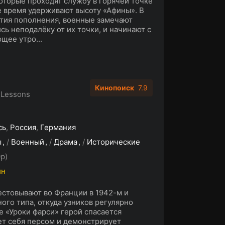
оторые проходят службу в горячей точке
е время удерживают высоту «Афины». В
тия пополнения, военные замечают
сь неподалёку от их точки, и начинают с
щее утро...
Кинопоиск
7.9
 Lessons
сь
,
Россия
,
Германия
ы
/
Военный
/
Драма
/
Исторические
p)
ин
естовывают во Франции в 1942-м и
ого типа, откуда узников регулярно
е «Уроки фарси» герой спасается
ет себя персом и демонстрирует