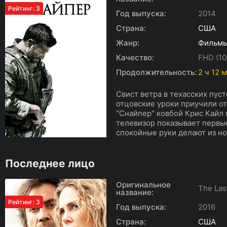
Рейтинг: 3
Год выпуска:
2014
Страна:
США
Жанр:
Фильм
Качество:
FHD (10
Продолжительность:
2 ч 12 
Свист ветра в техасских пуст
отцовские уроки приучили отв
"Снайпер" ковбой Крис Кайл 
телевизор показывает первые
спокойные руки делают из но
Последнее лицо
Оригинальное
The Las
название:
Рейтинг: 3
Год выпуска:
2016
Страна:
США