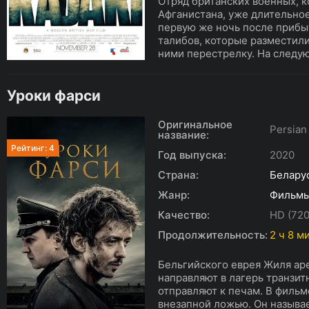
Отряд британских военных, к
Афганистана, уже длительно
первую же ночь после прибы
талибов, которые разместили
ними перестрелку. На следую
Уроки фарси
Оригинальное
Persian
название:
Рейтинг: 4
Год выпуска:
2020
Страна:
Белару
Жанр:
Фильм
Качество:
HD (720
Продолжительность:
2 ч 8 м
Бельгийского еврея Жиля ар
направляют в лагерь транзитн
отправляют к печам. В фильм
внезапной ложью. Он называ