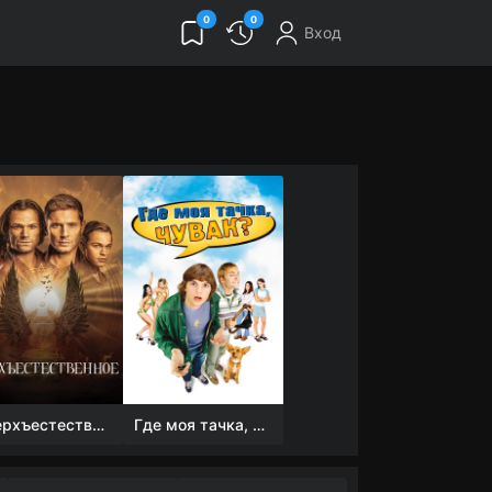
0
0
Вход
Сверхъестественное
Где моя тачка, чувак?