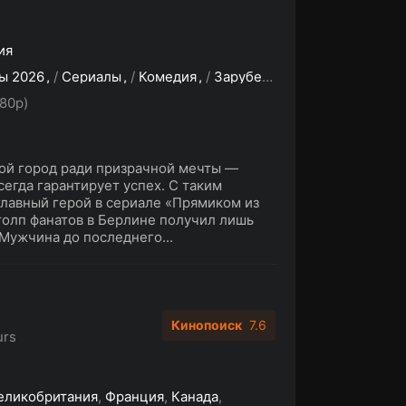
ия
ы 2026
/
Сериалы
/
Комедия
/
Зарубежные сериалы
80p)
шой город ради призрачной мечты —
сегда гарантирует успех. С таким
главный герой в сериале «Прямиком из
 толп фанатов в Берлине получил лишь
Мужчина до последнего...
Кинопоиск
7.6
urs
еликобритания
,
Франция
,
Канада
,