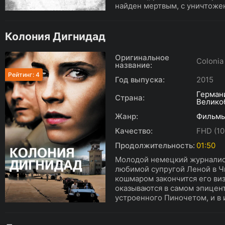
найден мертвым, с уничтоже
Колония Дигнидад
Оригинальное
Colonia
название:
Рейтинг: 4
Год выпуска:
2015
Герман
Страна:
Велико
Жанр:
Фильм
Качество:
FHD (10
Продолжительность:
01:50
Молодой немецкий журналист
любимой супругой Леной в Чи
кошмаром закончится его виз
оказываются в самом эпицен
устроенного Пиночетом, и в 