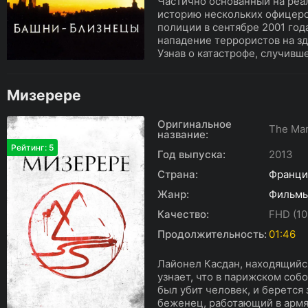
Частично основанный на реа
историю нескольких офицеро
полиции в сентябре 2001 го
нападение террористов на з
Узнав о катастрофе, случивше
Мизерере
Оригинальное
The Mar
название:
Рейтинг: 5
Год выпуска:
2013
Страна:
Франци
Жанр:
Фильм
Качество:
FHD (10
Продолжительность:
01:46
Лайонел Касдан, находящийс
узнает, что в парижском соб
был убит человек, и берется
беженец, работающий в армя