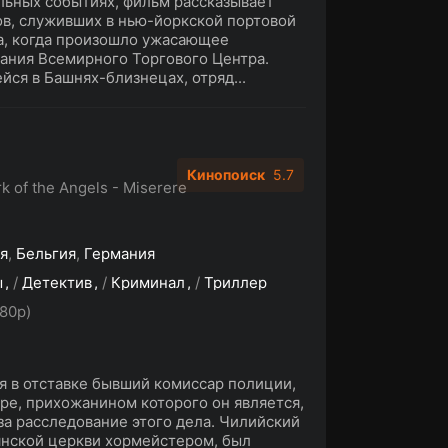
льных событиях, фильм рассказывает
в, служивших в нью-йоркской портовой
да, когда произошло ужасающее
дания Всемирного Торгового Центра.
йся в Башнях-близнецах, отряд...
Кинопоиск
5.7
k of the Angels - Miserere
я
,
Бельгия
,
Германия
ы
/
Детектив
/
Криминал
/
Триллер
80p)
я в отставке бывший комиссар полиции,
оре, прихожанином которого он является,
 за расследование этого дела. Чилийский
нской церкви хормейстером, был