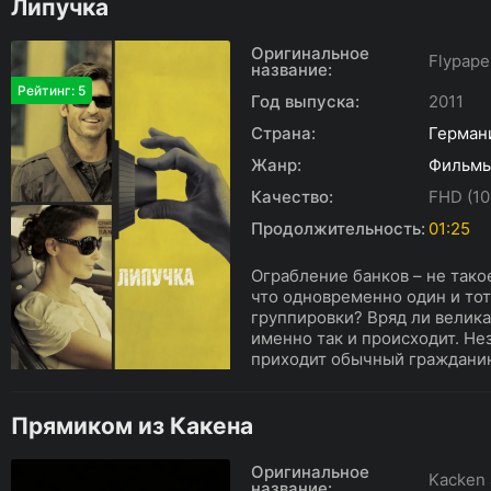
Липучка
Оригинальное
Flypape
название:
Рейтинг: 5
Год выпуска:
2011
Страна:
Герман
Жанр:
Фильм
Качество:
FHD (10
Продолжительность:
01:25
Ограбление банков – не такое
что одновременно один и тот
группировки? Вряд ли велика
именно так и происходит. Не
приходит обычный гражданин 
Прямиком из Какена
Оригинальное
Kacken 
название: