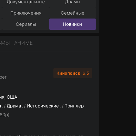
Документальные
Драмы
Приключения
Семейные
Сериалы
Новинки
ЬМЫ
АНИМЕ
Кинопоиск
6.5
ber
ия
,
США
ы
/
Драма
/
Исторические
/
Триллер
80p)