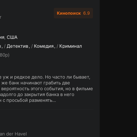
Кинопоиск
6.9
r
ия
,
США
ы
/
Детектив
/
Комедия
/
Криминал
80p)
 уж и редкое дело. Но часто ли бывает,
 же банк начинают грабить две
 вероятность этого события, но в фильме
задолго до закрытия банка в него
с просьбой разменять...
an der Havel