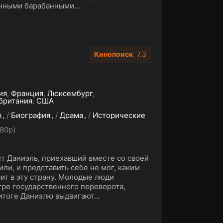
нными барабанными...
Кинопоиск
7.3
ия
,
Франция
,
Люксембург
,
британия
,
США
ы
/
Биография
/
Драма
/
Исторические
80p)
 Даниэль, приехавший вместе со своей
ли, и представить себе не мог, каким
ит в эту страну. Молодые люди
тре государственного переворота,
итоге Даниэлю выдвигают...