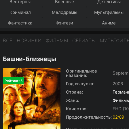
Вестерны
Военные
Детективы
Криминал
Мелодрамы
Мультфильмы
Фантастика
Фэнтези
Аниме
ВСЕ
НОВИНКИ
ФИЛЬМЫ
СЕРИАЛЫ
МУЛЬТФИЛ
Башни-близнецы
Оригинальное
Septem
название:
Рейтинг: 5
Год выпуска:
2006
Страна:
Герман
Жанр:
Фильм
Качество:
FHD (10
Продолжительность:
02:09