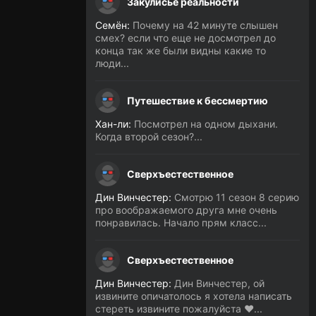
Закулисье реальности
Семён:
Почему на 42 минуте слышен
смех? если что еще не досмотрел до
конца так же были видны какие то
люди...
Путешествие к бессмертию
Хан-ли:
Посмотрел на одном дыхани.
Когда второй сезон?...
Сверхъестественное
Дин Винчестер:
Смотрю 11 сезон 8 серию
про воображаемого друга мне очень
понравилась. Начало прям класс...
Сверхъестественное
Дин Винчестер:
Дин Винчестер, ой
извините опичатолось я хотела написать
стереть извините пожалуйста ❤️...