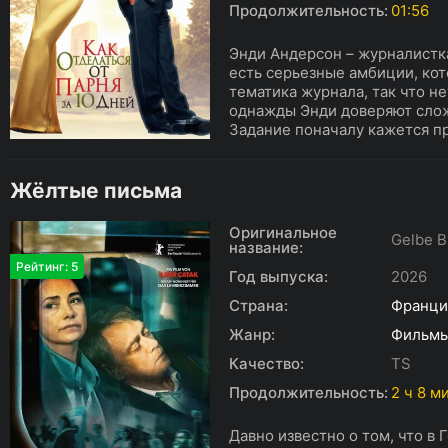
Продолжительность:
01:56
Энди Андерсон – журналистк
есть серьезные амбиции, ко
тематика журнала, так что не
однажды Энди доверяют сло
Задание поначалу кажется пр
Жёлтые письма
Оригинальное
Gelbe B
название:
Рейтинг: 5
Год выпуска:
2026
Страна:
Франци
Жанр:
Фильм
Качество:
TS
Продолжительность:
2 ч 8 м
Давно известно о том, что в