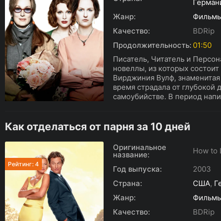
Герман
Жанр:
Фильм
Качество:
BDRip
Продолжительность:
01:50
Писатель, Читатель и Персон
новеллы, из которых состоит
Вирджиния Вулф, знаменитая 
время страдала от глубокой 
самоубийстве. В период напи
Как отделаться от парня за 10 дней
Оригинальное
How to 
название:
Рейтинг: 4
Год выпуска:
2003
Страна:
США
,
Г
Жанр:
Фильм
Качество:
BDRip