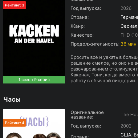
Рейтинг: 3
Год выпуска:
2026
Страна:
Герман
Жанр:
Сериал
Качество:
FHD (10
Продолжительность:
36 мин
Бросить всё и уехать в боль
решение смелое, но оно не в
разочарованием столкнулся 
Какена», Тони, когда вместо
1 сезон 9 серия
работу в обычной пиццерии. 
Часы
Оригинальное
The Ho
название:
Рейтинг: 4
Год выпуска:
2002
США
,
В
Страна: