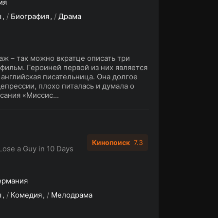
ия
ы
/
Биография
/
Драма
аж – так можно вкратце описать три
 фильм. Героиней первой из них является
английская писательница. Она долгое
депрессии, плохо питалась и думала о
сания «Миссис...
Кинопоиск
7.3
Lose a Guy in 10 Days
ермания
ы
/
Комедия
/
Мелодрама