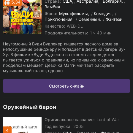
Страна:
США
,
Австралия
,
Болгария
,
5.34
Замбия
Жанр:
Мультфильмы
/
Комедия
/
Приключения
/
Семейный
/
Фэнтези
Качество:
WEB-DL
Продолжительность:
1 ч 40 мин
Неугомонный Вуди Вудпекер лишается лесного дома за
непослушание рейнджеру и попадает в детский лагерь Ву-
Ху. В фильме «Вуди Вудпекер в летнем лагере» дятел
пытается ужиться с правилами, но привычка к одиночным
проделкам мешает. Девочка Мэгги мечтает раскрыть
музыкальный талант, однако
Смотреть онлайн
Оружейный барон
Оригинальное название:
Lord of War
Год выпуска:
2005
4