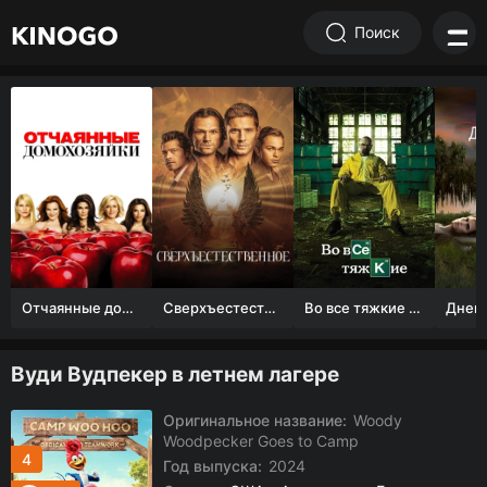
Поиск
Отчаянные домохозяйки (1 сезон)
Сверхъестественное
Во все тяжкие 1-5 сезон
Вуди Вудпекер в летнем лагере
Оригинальное название:
Woody
Woodpecker Goes to Camp
4
Год выпуска:
2024