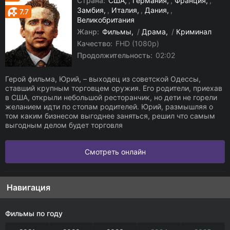
Страна:
США
,
Германия
,
Франция
,
Замбия
,
Италия
,
Дания
,
7.7
Великобритания
Жанр:
Фильмы
/
Драма
/
Криминал
Качество:
FHD (1080p)
Продолжительность:
02:02
Герой фильма, Юрий, – выходец из советской Одессы,
ставший крупным торговцем оружия. Его родители, приехав
в США, открыли небольшой ресторанчик, но дети не горели
желанием идти по стопам родителей. Юрий, размышляя о
том каким бизнесом выгоднее заняться, решил что самым
выгодным делом будет торговля
Смотреть онлайн
Навигация
Фильмы по году