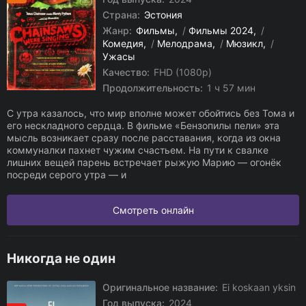
Страна:
Эстония
Жанр:
Фильмы
/
Фильмы 2024
/
Комедия
/
Мелодрама
/
Мюзикл
/
Ужасы
Качество:
FHD (1080p)
Продолжительность:
1 ч 57 мин
С утра казалось, что мир вполне может обойтись без Тома и
его нескладного сердца. В фильме «Бензопилы пели» эта
мысль возникает сразу после расставания, когда из окна
коммуналки пахнет чужим счастьем. На пути к свалке
лишних вещей парень встречает рыжую Марию — огонёк
посреди серого утра — и
Смотреть онлайн
Никогда не один
Оригинальное название:
Ei koskaan yksin
Год выпуска:
2024