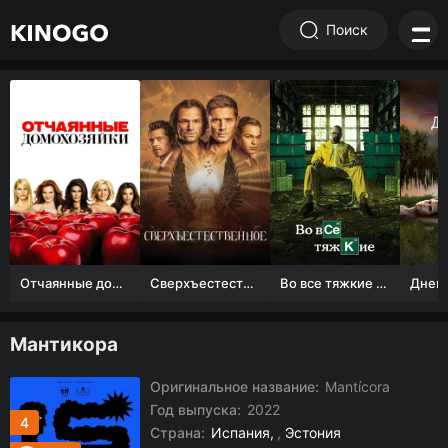
Поиск
Отчаянные домохозяйки (1 сезон)
Сверхъестественное
Во все тяжкие 1-5 сезон
Мантикора
Оригинальное название:
Mantícora
Год выпуска:
2022
4
Страна:
Испания
,
Эстония