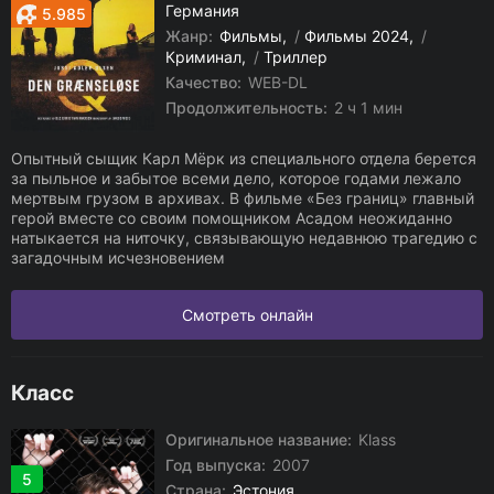
Германия
5.985
Жанр:
Фильмы
/
Фильмы 2024
/
Криминал
/
Триллер
Качество:
WEB-DL
Продолжительность:
2 ч 1 мин
Опытный сыщик Карл Мёрк из специального отдела берется
за пыльное и забытое всеми дело, которое годами лежало
мертвым грузом в архивах. В фильме «Без границ» главный
герой вместе со своим помощником Асадом неожиданно
натыкается на ниточку, связывающую недавнюю трагедию с
загадочным исчезновением
Смотреть онлайн
Класс
Оригинальное название:
Klass
Год выпуска:
2007
5
Страна:
Эстония