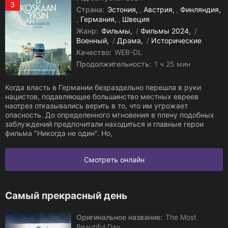
3
Страна:
Эстония
,
Австрия
,
Финляндия
,
Германия
,
Швеция
Жанр:
Фильмы
/
Фильмы 2024
/
Военный
/
Драма
/
Исторические
Качество:
WEB-DL
Продолжительность:
1 ч 25 мин
Когда власть в Германии безраздельно перешла в руки
нацистов, подавляющее большинство местных евреев
наотрез отказывались верить в то, что им угрожает
опасность. До определенного мгновения в плену подобных
заблуждений предпочитали находиться и главные герои
фильма "Никогда не один". Но,
Смотреть онлайн
Самый прекрасный день
Оригинальное название:
The Most
Beautiful Day