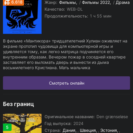
6.618
Жанр:
Фильмы
/
Фильмы 2022
/
Драма
Качество:
WEB-DL
Продолжительность:
1 ч 55 мин
В фильме «Мантикора» тридцатилетний Хулиан оживляет на
экране прототип чудовища для компьютерной игры и
удивляется тому, как легко матрица подчиняется его
внутренним образам. Вечером пожар в соседней квартире
заставляет его выломать дверь и вынести из дыма
восьмилетнего Кристиана. Мать мальчика
Смотреть онлайн
Без границ
Оригинальное название:
Den grænseløse
Год выпуска:
2024
5
Страна:
Дания
,
Швеция
,
Эстония
,