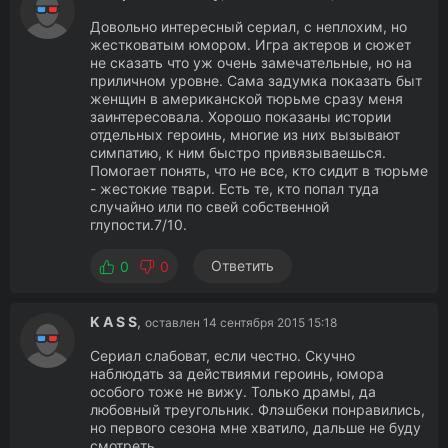
Довольно интересный сериал, с неплохим, но
жестковатым юмором. Игра актеров и сюжет
не сказать что уж очень замечательные, но на
приличном уровне. Сама задумка показать быт
женщин в американской тюрьме сразу меня
заинтересовала. Хорошо показаны истории
отдельных героинь, многие из них вызывают
симпатию, к ним быстро привязываешься.
Помогает понять, что не все, кто сидит в тюрьме
- жестокие твари. Есть те, кто попал туда
случайно или по свей собственной
глупости.7/10.
Ответить
0
0
K A S S
,
оставлен 14 сентября 2015 15:18
Сериал слабоват, если честно. Скучно
наблюдать за действиями героинь, юмора
особого тоже не вижу. Только драмы, да
любовный треугольник. Флэшбеки понравились,
но первого сезона мне хватило, дальше не буду
смотреть.