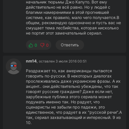
начальник тюрьмы Джо Капуто. Вот ему
действительно не всё равно. Но у людей с
благими намерениями в этой прогнившей
системе, как правило, мало чего получается.В
общем, рекомендую однозначно и пусть вас не
смущает тема лесбийства, которая нисколько
не портит этот замечательный сериал.
Ответить
0
0
nm14
,
оставлен 3 июля 2016 00:51
Раздражает то, как американцы пытаются
говорить по-русски. В некоторых диалогах
прослеживались даже украинские фразы. А их
акцент.. они действительно убеждены, что так
говорят русские граждане? Даже если нет,
зарубежные публика этого сериала может
подумать именно так. Но радует, что
сценаристы не забыли про падежи, это
единственное, что радует в их "русской речи".А
так, сериал захватывающий и интересный. 9 из
10.