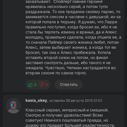
захватывает. СпойлерГлавная героиня
нравилась несколько серий, а потом тупо
раздражала. То она преданна своему парню, то
занимается сексом в часовне с девушкой, из-за
которой попала в тюрьму. Я думаю, что Ларри
правильно поступил, когда бросил ее, ибо я не
стала бы терпеть измену и вранье, да и Алекс
молодец, правильно сделала, когда отшила ее, а
то сначала Пайпер своего жениха любит, потом
Алекс, затем выбирает жениха, а когда тот ее
бросил, так она к Алекс прибежала. Хотела
оставить второй сезон на потом, но финал
заставил смотреть дальше, ибо такого я не
ожидала. Чувствую, Чепман настрадается во
втором сезоне по самое горло.
Ответить
0
0
kasia_okey
,
оставлен 26 августа 2015 01:01
Классный сериал, интересный и смешной.
Смотрю и получаю удовольствие! Всем
советую! Немного пошловатый правда, но
думаю это придает большей реалистичности.