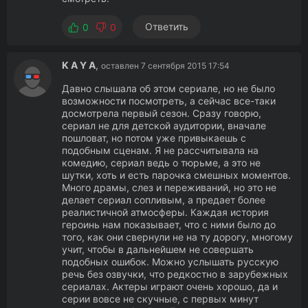
Ответить
0
0
K A Y A
,
оставлен 7 сентября 2015 17:54
Давно слышала об этом сериале, но не было
возможности посмотреть, а сейчас все-таки
досмотрела первый сезон. Сразу говорю,
сериал не для детской аудитории, вначале
пошловат, но потом уже привыкаешь с
подобным сценам. Я не рассчитывала на
комедию, сериал ведь о тюрьме, а это не
шутки, хоть и есть парочка смешных моментов.
Много драмы, слез и переживаний, но это не
делает сериал сопливым, а предает более
реалистичной атмосферы. Каждая история
героинь нам показывает, что с ними было до
того, как они свернули не на ту дорогу, многому
учит, чтобы в дальнейшем не совершать
подобных ошибок. Можно услышать русскую
речь без озвучки, что редкостно в зарубежных
сериалах. Актеры играют очень хорошо, да и
серии вовсе не скучные, с первых минут