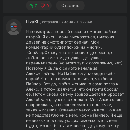
Ответить
0
0
LizaKit
,
оставлен 13 июня 2016 22:48
Я посмотрела первый сезон и смотрю сейчас
второй. Я очень хочу высказаться, никто из
друзей не смотрит этот сериал. Мой
комментарий будет похож на многих.
СпойлерСкажу честно, сериал для меня, я
люблю всякие эти девушка+девушка,
парень+парень (но этого тут, к сожалению, нет).
Поэтому я была с самого начала за
Алекс+Пайпер. Но Пайпер жутко ведет себя
порой! Кто-то в комментах писал, что бесит
Пайпер. Вот да, любит жениха, а сама лезла к
Алекс, а потом жалуется, что он почти бросил
ее. Потом снова к нему возвращается и бросает
Алекс! Блин, ну кто так делает. Мне Алекс очень
понравилась, она еще снимает когда очки,
такая милашка. Отвечает четко на все. Но я ее
не представляю ни с кем, кроме Пайпер. Я еще
не знаю, что в следующих сезонах, кто с кем
будет, может быть там все по-другому, а я тут