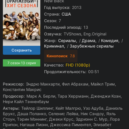
New Black
Год выпуска:
2013
Страна:
США
Сезон:
7
Последний эпизод:
13
Озвучка:
TVShows, Eng.Original
Жанр:
Сериалы
/
Драма
/
Комедия
/
Криминал
/
Зарубежные сериалы
Кинопоиск
7.8
7 сезон 13 серия
Качество:
FHD (1080p)
Продолжительность:
00:51
Режиссер:
Эндрю Маккарти, Фил Абрахам, Майкл Трим,
Константин Макрис
Продюсер:
Марк А. Берли, Тара Херрманн, Дженджи Коэн,
Нери Кайл Тэнненбаум
Актеры:
Тейлор Шиллинг, Кейт Малгрю, Узо Адуба, Даниэль
Брукс, Даша Поланко, Селенис Лейва, Ник Сэндоу, Яэль
Стоун, Тэрин Мэннинг, Джеки Крус, Эдриэнн С. Мур, Лора
Припон, Наташа Лионн, Джессика Пиментел, Элизабет