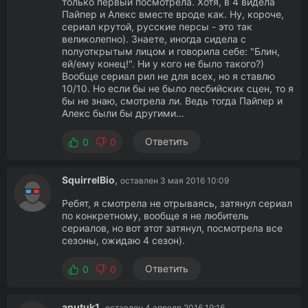
только первый посмотрела. Хотя, в 4 видела
Пайпер и Алекс вместе вроде как. Ну, короче,
сериал крутой, русские персы - это так
великолепно). Знаете, иногда сидела с
полуоткрытым лицом и говорила себе: "Блин,
ей/ему конец!". Ни у кого не было такого?)
Вообще сериал рил не для всех, но я ставлю
10/10. Но если бы не было лесбийских сцен, то я
бы не знаю, смотрела ли. Ведь тогда Пайпер и
Алекс были бы другими...
Ответить
0
0
SquirrelBio
,
оставлен 3 мая 2016 10:09
Ребят, я смотрела не отрываясь, затянул сериал
по конкретному, вообще я не любитель
сериалов, но вот этот затянул, посмотрела все
сезоны, ожидаю 4 сезон).
Ответить
0
0
anutuk1
,
оставлен 4 апреля 2016 19:16