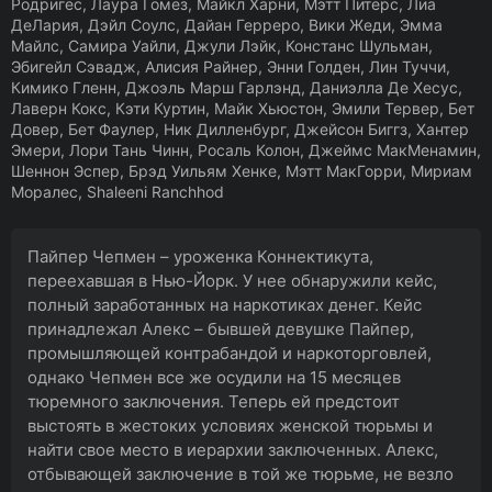
Родригес, Лаура Гомез, Майкл Харни, Мэтт Питерс, Лиа
ДеЛария, Дэйл Соулс, Дайан Герреро, Вики Жеди, Эмма
Майлс, Самира Уайли, Джули Лэйк, Констанс Шульман,
Эбигейл Сэвадж, Алисия Райнер, Энни Голден, Лин Туччи,
Кимико Гленн, Джоэль Марш Гарлэнд, Даниэлла Де Хесус,
Лаверн Кокс, Кэти Куртин, Майк Хьюстон, Эмили Тервер, Бет
Довер, Бет Фаулер, Ник Дилленбург, Джейсон Биггз, Хантер
Эмери, Лори Тань Чинн, Росаль Колон, Джеймс МакМенамин,
Шеннон Эспер, Брэд Уильям Хенке, Мэтт МакГорри, Мириам
Моралес, Shaleeni Ranchhod
Пайпер Чепмен – уроженка Коннектикута,
переехавшая в Нью-Йорк. У нее обнаружили кейс,
полный заработанных на наркотиках денег. Кейс
принадлежал Алекс – бывшей девушке Пайпер,
промышляющей контрабандой и наркоторговлей,
однако Чепмен все же осудили на 15 месяцев
тюремного заключения. Теперь ей предстоит
выстоять в жестоких условиях женской тюрьмы и
найти свое место в иерархии заключенных. Алекс,
отбывающей заключение в той же тюрьме, не везло