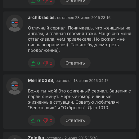
0
0
archibrasias
,
оставлен 23 июня 2015 23:16
Отличный сериал. Понимаешь, что женщины не
ангелы, и главная героиня тоже. Чаще она меня
отталкивала, чем привлекала. Но сюжет мне
очень понравился). Так что буду смотреть
продолжение).
Ответить
0
0
Merlin0298
,
оставлен 18 июня 2015 04:17
Боже ты мой! Это офигенный сериал. Зацепил с
первых минут. Черный юмор и личные
жизненные ситуации. Советую любителям
"Бесстыжих" и "Отбросов". Даю 1010.
Ответить
0
0
Zolotka
,
оставлен 2 июня 2015 15:38