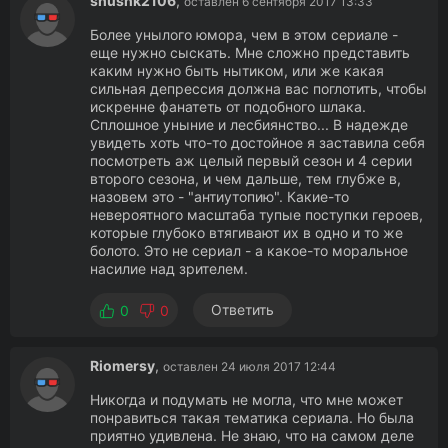
shushk2106
,
оставлен 6 сентября 2017 13:33
Более унылого юмора, чем в этом сериале -
еще нужно сыскать. Мне сложно представить
каким нужно быть нытиком, или же какая
сильная депрессия должна вас поглотить, чтобы
искренне фанатеть от подобного шлака.
Сплошное уныние и лесбиянство... В надежде
увидеть хоть что-то достойное я заставила себя
посмотреть аж целый первый сезон и 4 серии
второго сезона, и чем дальше, тем глубже в,
назовем это - "антиутопию". Какие-то
невероятного масштаба тупые поступки героев,
которые глубоко втягивают их в одно и то же
болото. Это не сериал - а какое-то моральное
насилие над зрителем.
Ответить
0
0
Riomersy
,
оставлен 24 июля 2017 12:44
Никогда и подумать не могла, что мне может
понравиться такая тематика сериала. Но была
приятно удивлена. Не знаю, что на самом деле