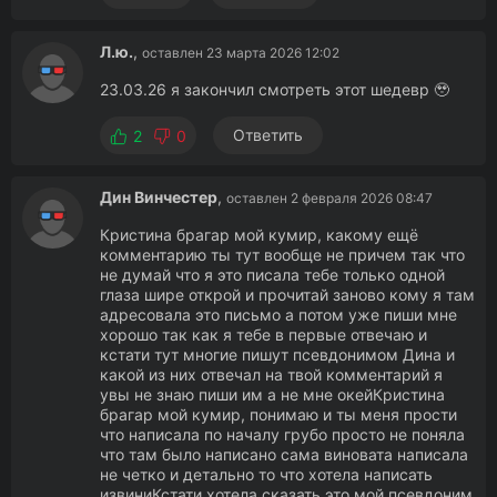
Л.ю.
,
оставлен 23 марта 2026 12:02
23.03.26 я закончил смотреть этот шедевр 🥹
Ответить
2
0
Дин Винчестер
,
оставлен 2 февраля 2026 08:47
Кристина брагар мой кумир, какому ещё
комментарию ты тут вообще не причем так что
не думай что я это писала тебе только одной
глаза шире открой и прочитай заново кому я там
адресовала это письмо а потом уже пиши мне
хорошо так как я тебе в первые отвечаю и
кстати тут многие пишут псевдонимом Дина и
какой из них отвечал на твой комментарий я
увы не знаю пиши им а не мне окейКристина
брагар мой кумир, понимаю и ты меня прости
что написала по началу грубо просто не поняла
что там было написано сама виновата написала
не четко и детально то что хотела написать
извиниКстати хотела сказать это мой псевдоним