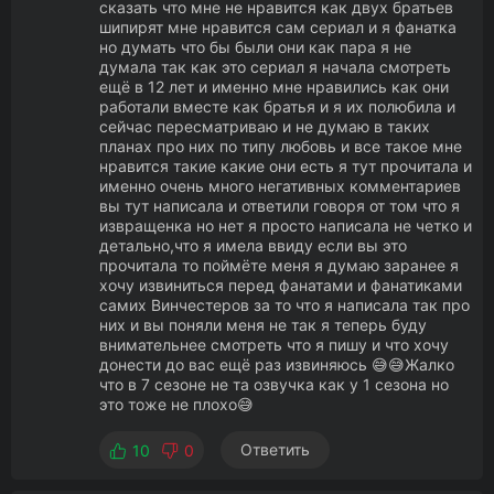
сказать что мне не нравится как двух братьев
шипирят мне нравится сам сериал и я фанатка
но думать что бы были они как пара я не
думала так как это сериал я начала смотреть
ещё в 12 лет и именно мне нравились как они
работали вместе как братья и я их полюбила и
сейчас пересматриваю и не думаю в таких
планах про них по типу любовь и все такое мне
нравится такие какие они есть я тут прочитала и
именно очень много негативных комментариев
вы тут написала и ответили говоря от том что я
извращенка но нет я просто написала не четко и
детально,что я имела ввиду если вы это
прочитала то поймёте меня я думаю заранее я
хочу извиниться перед фанатами и фанатиками
самих Винчестеров за то что я написала так про
них и вы поняли меня не так я теперь буду
внимательнее смотреть что я пишу и что хочу
донести до вас ещё раз извиняюсь 😅😅Жалко
что в 7 сезоне не та озвучка как у 1 сезона но
это тоже не плохо😅
Ответить
10
0