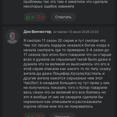
проблемы так что там я заметила что сделала
некоторых ошибок извините
Ответить
0
0
Дин Винчестер
,
оставлен 13 июня 2026 23:02
Я смотрю 11 сезон 20 серия и тут смотрю что
Чак тот писать подарок оказался богом когда я
начала смотреть где то примерно 3-4 сезон до
11 сезона про этого бого говарили что он старше
всех я думала он серьезный такой было даже я
думала что он великий но выяснилось что его в
этой серии описали как какого то по типу скажу
ангела да даже Люцифер,Кроули,Кастиэль и
другие ангела кажется серьезные чем этот
Чак(бог) я ожидала большего ну тут прям у них
не получилось показать того о Котор говарили
весь сезон что он великий его все боялись но
это я вообще от них не ожидала сделали бы
нормально как описывали и рассказывали
короче облом мне это не понравилось
Ответить