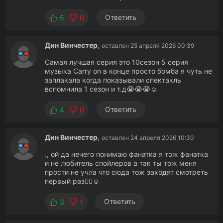
Ответить
5
0
Дин Винчестер
,
оставлен 25 апреля 2026 00:39
Самая лучшая серия это 10сезон 5 серия
музыка Carry on в конце просто бомба я чуть не
заплакала когда показывали спектакль
вспомнила 1 сезон и т.д😭😭😭☺️
Ответить
4
0
Дин Винчестер
,
оставлен 24 апреля 2026 10:30
., ой да нечего понимаю фанатка я тож фанатка
и не любитель спойлеров а так ты тож меня
прости не учла что сюда тож заходят смотреть
первый раз👍🏻☺️
Ответить
3
1