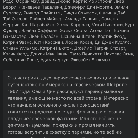
Родс, Осрик Чау, Дэвид Джонс, Кертис Армстронг, Лиза
Берри, Женевьев Падалеки, Джеффри Дин Морган, Эмили
Суоллоу, Ричард Спейт мл., Синди Сэмпсон, Фелиша Дэй,
Тай Олссон, Рэйчел Майнер, Аманда Таппинг, Саманта
Феррис, Кит Шарабайка, Эрика Кэрролл, Митч Пиледжи, Курт
Фуллер, Элейна Хаффман, Эрика Серра, Алона Тал, Бриана
Бакмастер, Лиэн Балабан, Шошанна Штерн, Кортни Форд,
Кэтрин Эванс, Кэти Кэссиди, Лорен Кохэн, Ди Джей Куоллс,
Стивен Уильямс, Кэтрин Ньютон, Джеймс Патрик Стюарт,
Колин Форд, Джули МакНивен, Тамо Пеникетт, Николас Элиа,
Себастьян Роше, Адам Фергус, Элизабет Блэкмор
Это история о двух парнях совершающих длительное
путешествие по Америке на классическом Шевроле
1967 года. Сэм и Дин расследуют паранормальные
явления, имеющие место по всей стране. Интересно,
что началом основного числа происшествий
являются городские легенды, фольклор и сказания –
плоды человеческой фантазии. Или это всё же не
фантазия? Демоны, призраки и прочая нечисть
готовы вступить в схватку с парнями, но те всё же