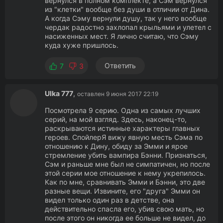
вернулся в полном комплекте, а Сэм вернулся
из "клетки" вообще без души в отличии от Дина.
А когда Сэму вернули душу, так у него вообще
чердак радостно захлопал крыльями и улетел с
насиженных мест. Я лично считаю, что Сэму
куда хуже пришлось.
Ответить
7
3
Ulka 777
,
оставлен 9 июня 2017 22:19
Посмотрела 9 серию. Одна из самых лучших
серий, на мой взгляд. Здесь, наконец-то,
раскрываются истинные характеры главных
героев. СпойлерЯ вижу явную месть Сэма по
отношению к Дину, обиду за Эмми и ярое
стремление убить вампира Бэнни. Признаться,
Сэм и раньше мне был не симпатичен, но после
этой серии мое отношение к нему укрепилось.
Как по мне, сравнивать Эмми и Бэнни, это две
разные вещи. Извините, его "друга" Эмми он
видел только один раз в детстве, она
действительно спасла его, убив свою мать, но
после этого он никогда ее больше не видел, до