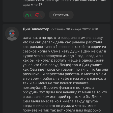
щас мне 17
Ответить
6
0
Дин Винчестер
,
оставлен 30 января 2026 19:20
фанатка, я не про это говорила я имела ввиду
что бы они делали дела как раньше работали
как раньше типа в 1 сезоне в какой-то серии из
сезонов когда у Сема нету души а Дин не был в
курсе что он вернулся из ада 1 год назад и он
как бы не хотел работать и ещё в одном серии
узнав что Сем сасуд Люцифера и Дин увидит
как Сем пьёт кров он говорит по типу что бы они
разошлись и перестали работать в мести а Чем
в то время работал в кафе я иза этого написала
так и вы меня не так поняли извините
пожалуйстаДорогие фанаты я вот хотела
обсудить тут прям все ненавидят меня за то что
я оставила комментарий про то что бы Дин и
Сем были вместе но я имела ввиду другое
когда я писала это не думала что вы меня
поймёте не так так вот хотела вам подробно