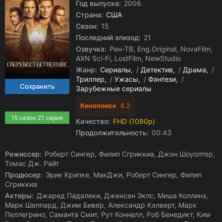
Год выпуска:
2006
Страна:
США
Сезон:
15
Последний эпизод:
21
Озвучка:
Рен-ТВ, Eng.Original, NovaFilm,
AXN Sci-Fi, LostFilm, NewStudio
Жанр:
Сериалы
/
Детектив
/
Драма
/
Триллер
/
Ужасы
/
Фэнтези
/
Зарубежные сериалы
Кинопоиск
8.2
15 сезон 21 серия
Качество:
FHD (1080p)
Продолжительность:
00:43
Режиссер:
Роберт Сингер, Филип Сгриккиа, Джон Шоуолтер,
Томас Дж. Райт
Продюсер:
Эрик Крипке, МакДжи, Роберт Сингер, Филип
Сгриккиа
Актеры:
Джаред Падалеки, Дженсен Эклс, Миша Коллинз,
Марк Шеппард, Джим Бивер, Александр Кэлверт, Марк
Пеллегрино, Саманта Смит, Рут Коннелл, Роб Бенедикт, Ким