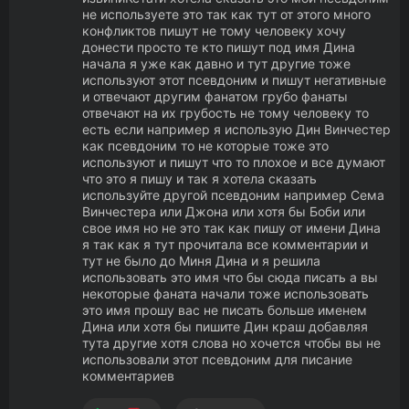
не используете это так как тут от этого много
конфликтов пишут не тому человеку хочу
донести просто те кто пишут под имя Дина
начала я уже как давно и тут другие тоже
используют этот псевдоним и пишут негативные
и отвечают другим фанатом грубо фанаты
отвечают на их грубость не тому человеку то
есть если например я использую Дин Винчестер
как псевдоним то не которые тоже это
используют и пишут что то плохое и все думают
что это я пишу и так я хотела сказать
используйте другой псевдоним например Сема
Винчестера или Джона или хотя бы Боби или
свое имя но не это так как пишу от имени Дина
я так как я тут прочитала все комментарии и
тут не было до Миня Дина и я решила
использовать это имя что бы сюда писать а вы
некоторые фаната начали тоже использовать
это имя прошу вас не писать больше именем
Дина или хотя бы пишите Дин краш добавляя
тута другие хотя слова но хочется чтобы вы не
использовали этот псевдоним для писание
комментариев