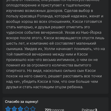
оплодотворение и приступает к тщательному
изучению возможных доноров. Сделав выбор в
пользу красавца Роланда, который надежен, женат и
вообще хорош во всех отношениях, Кэсси готовится
стать матерью, и друзья решают отметить это
чудесное событие вечеринкой. Уехав из Нью-Йорка
вскоре после этого, Кэсси возвращается спустя лишь
шесть лет, и компанию ей составляет маленький
сынишка. Увидев их, Уолли начинает понимать, что на
той памятной вечеринке между ним и Кэсси
произошло кое-что весьма интимное, о чем он не
помнил из-за огромного количества выпитого
спиртного. Но видя, насколько сильно сын Кэсси
похож на него самого, решает расставить все точки
над «и», убедить Кэсси в том, что они больше чем
друзья и стать настоящим отцом ребенка.
Спасибо за оценку!
721
голосов
Рейтинг
3