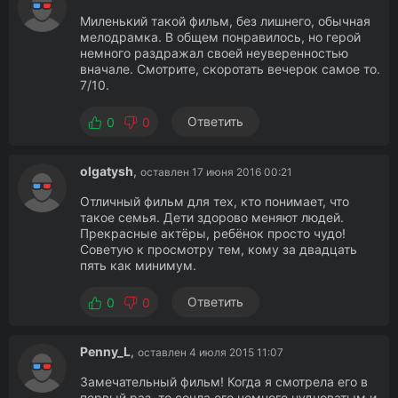
Миленький такой фильм, без лишнего, обычная
мелодрамка. В общем понравилось, но герой
немного раздражал своей неуверенностью
вначале. Смотрите, скоротать вечерок самое то.
7/10.
Ответить
0
0
olgatysh
,
оставлен 17 июня 2016 00:21
Отличный фильм для тех, кто понимает, что
такое семья. Дети здорово меняют людей.
Прекрасные актёры, ребёнок просто чудо!
Советую к просмотру тем, кому за двадцать
пять как минимум.
Ответить
0
0
Penny_L
,
оставлен 4 июля 2015 11:07
Замечательный фильм! Когда я смотрела его в
первый раз, то сочла его немного нудноватым и