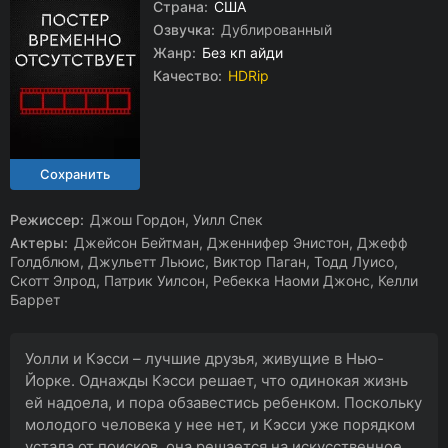
Страна:
США
Озвучка:
Дублированный
Жанр:
Без кп айди
Качество:
HDRip
Режиссер:
Джош Гордон, Уилл Спек
Актеры:
Джейсон Бейтман, Дженнифер Энистон, Джефф
Голдблюм, Джульетт Льюис, Виктор Паган, Тодд Луисо,
Скотт Элрод, Патрик Уилсон, Ребекка Наоми Джонс, Келли
Баррет
Уолли и Кэсси – лучшие друзья, живущие в Нью-
Йорке. Однажды Кэсси решает, что одинокая жизнь
ей надоела, и пора обзавестись ребенком. Поскольку
молодого человека у нее нет, и Кэсси уже порядком
устала от поисков, она решается на искусственное