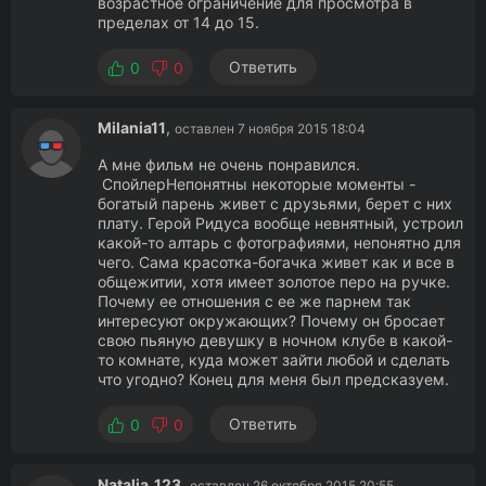
возрастное ограничение для просмотра в
пределах от 14 до 15.
Ответить
0
0
Milania11
,
оставлен 7 ноября 2015 18:04
А мне фильм не очень понравился.
СпойлерНепонятны некоторые моменты -
богатый парень живет с друзьями, берет с них
плату. Герой Ридуса вообще невнятный, устроил
какой-то алтарь с фотографиями, непонятно для
чего. Сама красотка-богачка живет как и все в
общежитии, хотя имеет золотое перо на ручке.
Почему ее отношения с ее же парнем так
интересуют окружающих? Почему он бросает
свою пьяную девушку в ночном клубе в какой-
то комнате, куда может зайти любой и сделать
что угодно? Конец для меня был предсказуем.
Ответить
0
0
Natalia_123
,
оставлен 26 октября 2015 20:55