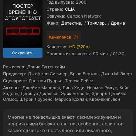
Год выпуска:
2000
Страна:
США
Озвучка:
Cartoon Network
Жанр:
Детектив
/
Триллер
/
Драма
Кинопоиск
7.1
Качество:
HD (720p)
Продолжительность:
90 мин. / 01:30
Режиссер:
Дэвис Гуггенхайм
Продюсер:
Джеффри Сильвер, Брюс Берман, Джон М. Экерт
Сценарист:
Грегори Пуарье, Тереза Ребек
Актеры:
Джеймс Марсден, Лина Хиди, Норман Ридус, Кейт
Хадсон, Джошуа Джексон, Эрик Богосян, Эдвард Джеймс
Олмос, Шэрон Лоуренс, Мариса Кохлан, Квок-винг Люн
Многие не понаслышке знают, какими живучими и
неприятными бывают сплетни, особенно, если они
касаются чего-то постыдного или пикантного,