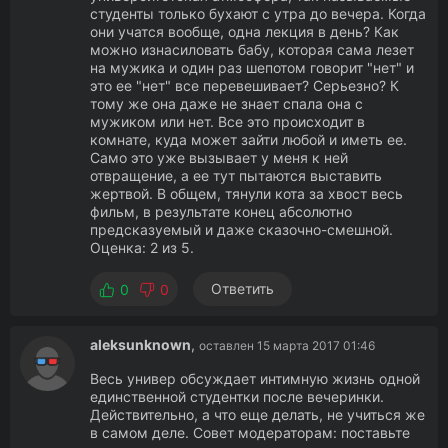
студенты только бухают с утра до вечера. Когда
они учатся вообще, одна лекция в день? Как
можно изнасиловать бабу, которая сама лезет
на мужика и один раз шепотом говорит "нет" и
это ее "нет" все перевешивает? Серьезно? К
тому же она даже не знает спала она с
мужиком или нет. Все это происходит в
комнате, куда может зайти любой и иметь ее.
Само это уже вызывает у меня к ней
отвращение, а ее тут пытаются выставить
жертвой. В общем, тянули кота за хвост весь
фильм, в результате конец абсолютно
предсказуемый и даже сказочно-смешной.
Оценка: 2 из 5.
Ответить
0
0
aleksunknown
,
оставлен 15 марта 2017 01:46
Весь универ обсуждает интимную жизнь одной
единственной студентки после вечеринки.
Действительно, а что еще делать, не учиться же
в самом деле. Совет модераторам: поставьте