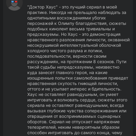
"Доктор Хаус" - это лучший сериал в моей
практике. Никогда не прельщало наблюдать за
однотипными восхождениями убогих
персонажей к Олимпу благоденствия, сюжеты
подобных кинолент весьма тривиальны и
предсказуемы. Но Хаус - это демонстрация
нравственного разложения личности, окованной
несокрушимой интеллектуальной оболочкой
холодного чистого разума и логики,
последовательности, верности своим
рассуждениях, на протяжении 8 сезонов. Пути
такой судьбы непредсказуемы, неизвестно
куда занесет главного героя, на какие
изощренные попытки самолюбования приведет
нравственная скупость гниющей личности,
оттого и не усыпает интерес и бдительность.
Хаус не оставляет равнодушным, он умеет
интриговать и волновать сердце, сюжеты этого
сериала не оставляют равнодушными, всегда
вызывая глубокие чувства сопереживания или
отвращения от воспринимаемых сценарных
оборотов. Сериал не отпускает напряжение
телезрителей, неким невероятным образом
способен интриговать до самого конца, чему