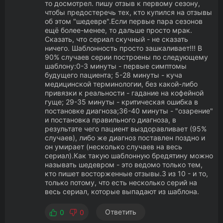
то досмотрел. пишу отзыв к первому сезону,
чтобы предостеречь тех, кто купился на отзывы
об этом "шедевре".Если первые пара сезонов
ещё более-менее, то дальше просто мрак.
Сказать, что сериал скучный - не сказать
ничего. Шаблонность просто зашкаливает!!! В
90% случаев серии построены по следующему
шаблону:0-3 минуты - первые симптомы
будущего пациента; 5-28 минуты - куча
медицинской терминологии, без какой-либо
привязки к реальности - гадание на кофейной
гуще; 29-35 минуты - критическая ошибка в
постановке диагноза;36-40 минуты - "озарение"
и постановка правильного диагноза, в
результате чего пациент выздоравливает (95%
случаев), либо же диагноз поставлен поздно и
он умирает (несколько случаев на весь
сериал).Как такую шаблонную бредятину можно
называть шедевром - это ведомо только тем,
кто пишет восторженные отзывы.3 из 10 - и то,
только потому, что есть несколько серий на
весь сериал, которые выпадают из шаблона.
Ответить
0
0