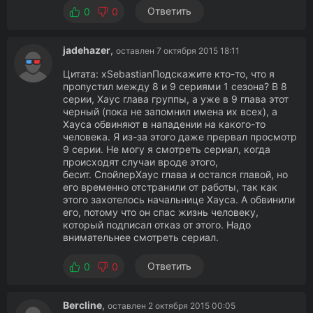
Ответить
0
0
jadehazer
,
оставлен 7 октября 2015 18:11
Цитата: xSebastianПодскажите кто-то, что я
пропустил между 8 и 9 сериями 1 сезона? В 8
серии, Хаус глава группы, а уже в 9 глава этот
черный (пока не запомнил имена их всех), а
Хауса обвиняют в нападении на какого-то
человека. Я из-за этого даже прервал просмотр
9 серии. Не могу я смотреть сериал, когда
происходят случаи вроде этого,
бесит. СпойлерХаус глава и остался главой, но
его временно отстранили от работы, так как
этого захотелось начальнице Хауса. А обвинили
его, потому что он спас жизнь человеку,
который подписал отказ от этого. Надо
внимательнее смотреть сериал.
Ответить
0
0
Bercline
,
оставлен 2 октября 2015 00:05