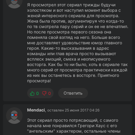
Я просмотрел этот сериал трижды будучи
холостяком и вот наступил момент выбора с
женой интересного сериала для просмотра.
Жена была против, аргументируя что когда-то
по тв смотрела пару серий и он ее не впечатлил.
Но после просмотра первого сезона она
поменяла свой взгляд на него. Больше всего
мне доставляет удовольствие юмор главного
героя. Какие-то высказывания в адрес
команды или глав врача просто вызывают
всплеск эмоций, смеха и неописуемого
восторга. Как бы то ни было, хоть в сериале так
много серий от просмотра практически каждой
из них вы останетесь в восторге. Приятного
просмотра!
Ответить
0
0
Mendaci
,
оставлен 25 июня 2017 04:26
Этот сериал просто потрясающий, с самого
начала мне понравился Грегори Хаус с его
"ангельским" характером, остальные члены