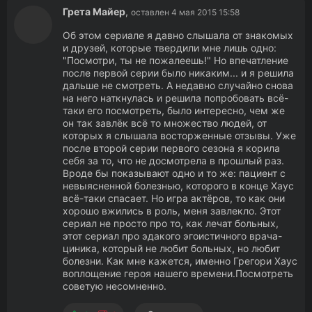
Грета Майер
,
оставлен 4 мая 2015 15:58
Об этом сериале я давно слышала от знакомых
и друзей, которые твердили мне лишь одно:
"Посмотри, ты не пожалеешь!" Но впечатление
после первой серии было никаким... и я решила
дальше не смотреть. А недавно случайно снова
на него наткнулась и решила попробовать всё-
таки его посмотреть, было интересно, чем же
он так завлёк всё то множество людей, от
которых я слышала восторженные отзывы. Уже
после второй серии первого сезона я корила
себя за то, что не досмотрела в прошлый раз.
Вроде бы показывают одно и то же: пациент с
невыясненной болезнью, которого в конце Хаус
всё-таки спасает. Но игра актёров, то как они
хорошо вжились в роль, меня завлекло. Этот
сериал не просто про то, как лечат больных,
этот сериал про эдакого эгоистичного врача-
циника, который не любит больных, но любит
болезни. Как мне кажется, именно Грегори Хаус
воплощение героя нашего времени.Посмотреть
советую несомненно.