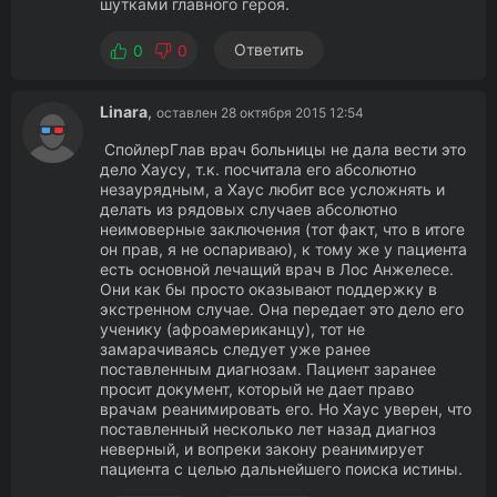
шутками главного героя.
Ответить
0
0
Linara
,
оставлен 28 октября 2015 12:54
СпойлерГлав врач больницы не дала вести это
дело Хаусу, т.к. посчитала его абсолютно
незаурядным, а Хаус любит все усложнять и
делать из рядовых случаев абсолютно
неимоверные заключения (тот факт, что в итоге
он прав, я не оспариваю), к тому же у пациента
есть основной лечащий врач в Лос Анжелесе.
Они как бы просто оказывают поддержку в
экстренном случае. Она передает это дело его
ученику (афроамериканцу), тот не
замарачиваясь следует уже ранее
поставленным диагнозам. Пациент заранее
просит документ, который не дает право
врачам реанимировать его. Но Хаус уверен, что
поставленный несколько лет назад диагноз
неверный, и вопреки закону реанимирует
пациента с целью дальнейшего поиска истины.