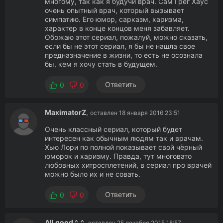
многому, так как я будучи врач. Сам Грег Хаус
очень опытный врач, который вызывает
симпатию. Его юмор, сарказм, харизма,
характер в конце концов меня забавляет.
Обожаю этот сериал, пожалуй, можно сказать,
если бы не этот сериал, я бы не нашла свое
предназначение в жизни, то есть не осознала
бы, кем я хочу стать в будущем.
Ответить
0
0
MaximatorZ
,
оставлен 18 января 2016 23:51
Очень классный сериал, который будет
интересен как обычным людям так и врачам.
Хью Лори по полной показывает свой чёрный
юморок и харизму. Правда, тут многовато
любовных хитросплетений, в сериал про врачей
можно было их и не совать.
Ответить
0
0
All good ^_^
,
оставлен 25 декабря 2015 18:57