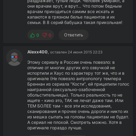
раздражает, тупые люди. Человек умирают, а
они врачам врут, и врут… Что потом бедным
врачам приходиться самим все искать и
капаются в грязном белье пациентов и их
семьи. В 8 серий бабушка такая прикольная!
Ответить
0
0
Alexx400
,
оставлен 24 июня 2015 22:23
Этому сериалу в России очень повезло: в
отличие от многих других его озвучкой не
испортили и Хаус по характеру тот же, что и в
оригинале (Не повезло антропологу темпера
Бреннан из сериала "Кости", ей прицепили голос
наигранной сексуально-озабоченной
обольстительницы). Только реальность то не
ищите - кино это, ТАК не лечат даже там. Или
ТЕМ БОЛЕЕ там - все эти исследования,
сканирования и прочее очень дороги и никто их
из мешка сыпать на головы пациентам не будет.
А сериал не плохой. Смотреть можно. Хотя в
оригинале гораздо лучше.