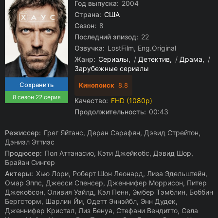
Год выпуска:
2004
Страна:
США
Сезон:
8
Последний эпизод:
22
Озвучка:
LostFilm, Eng.Original
Жанр:
Сериалы
/
Детектив
/
Драма
/
Зарубежные сериалы
Кинопоиск
8.8
8 сезон 22 серия
Качество:
FHD (1080p)
Продолжительность:
00:43
Режиссер:
Грег Яйтанс, Деран Сарафян, Дэвид Стрейтон,
Дэниэл Эттиэс
Продюсер:
Пол Аттанасио, Кэти Джейкобс, Дэвид Шор,
Брайан Сингер
Актеры:
Хью Лори, Роберт Шон Леонард, Лиза Эдельштейн,
Омар Эппс, Джесси Спенсер, Дженнифер Моррисон, Питер
Джекобсон, Оливия Уайлд, Кэл Пенн, Эмбер Тэмблин, Боббин
Бергсторм, Шарлин Йи, Одетт Эннэйбл, Энн Дудек,
Дженнифер Кристал, Лиз Бенуа, Стефани Вендитто, Села