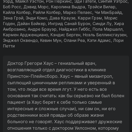
Уорд, Майкл Уэстон, Рон Перкинс, Эди Гатеги, Синтия Уэтрос,
Боб Росс, Дэвид Морс, Каролина Выдра, Трэйси Вилар,
Кайла Колбер, Райли Колбер, Марко Пелаес, Чи МакБрайд,
Зена Грэй, Энди Комо, Дава Краузе, Карри Грэм, Морис
Годен, Дайан Бэйкер, Ингрид Санай Бурон, Синди Лу, Хира
Амброзино, Андре Брауэр, Найджел Гиббс, Пола Маршалл,
Кармен Ардженциано, Кэндис Берген, Ноэль Беллинсгаузен,
Энджел Оквендо, Кевин Мун, Олани Реа, Кэти Адамс, Лори
Петти
Доктор Грегори Хаус – гениальный врач,
возглавляющий отдел диагностики в клинике
Принстон-Плейнсборо. Хаус – явный мизантроп,
сыплющий циничными репликами и уверенный в
том, что люди все время лгут. У него есть все
основания так считать: как бы серьезно ни был болен
пациент (а Хаус берет к себе только самые
интересные и сложные случаи), ни сам он, ни его
родственники всей правды об образе жизни
больного не говорят. Хаус поддерживает дружеские
отношения только с доктором Уилсоном, которому