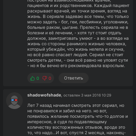
пациентов и их родственников. Каждый пациент
раскрывает врачей, их точки зрения, взгляд на
жизнь. В сериале задеваю все темы, что только
можно задеть - бог, геи, лесбиянки, уголовники,
больные раком, цыгане. Прелесть сериала не в
болезни и её лечении, - хотя тут стоит отдать
должное, заинтриговать умеют - а во взгляде на
жизнь со стороны ранимого жизнью человека,
который убеждён, что жизнь нелепа и скучна,
но всё равно спасает людей. Сериал не стоит
смотреть детям, - они всё равно не уловят сути
- но я бы вечно его рекомендовала взрослым.
Ответить
0
0
shadowofshade
,
оставлен 3 мая 2016 10:29
Лет 7 назад начинал смотреть этот сериал, но
не понравился и забил на него. но вот,
появилось желание посмотреть что-то долгое и
интересное, а судя по подавляющему
количеству восторженных отзывов, вроде это
то, что надо...И вот, спустя 2 месяца, наконец-