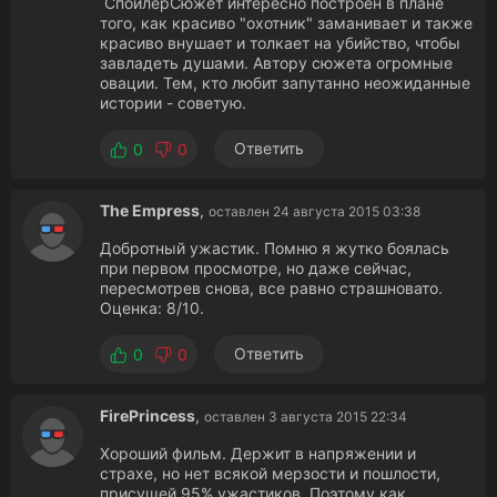
СпойлерСюжет интересно построен в плане
того, как красиво "охотник" заманивает и также
красиво внушает и толкает на убийство, чтобы
завладеть душами. Автору сюжета огромные
овации. Тем, кто любит запутанно неожиданные
истории - советую.
Ответить
0
0
The Empress
,
оставлен 24 августа 2015 03:38
Добротный ужастик. Помню я жутко боялась
при первом просмотре, но даже сейчас,
пересмотрев снова, все равно страшновато.
Оценка: 8/10.
Ответить
0
0
FirePrincess
,
оставлен 3 августа 2015 22:34
Хороший фильм. Держит в напряжении и
страхе, но нет всякой мерзости и пошлости,
присущей 95% ужастиков. Поэтому как