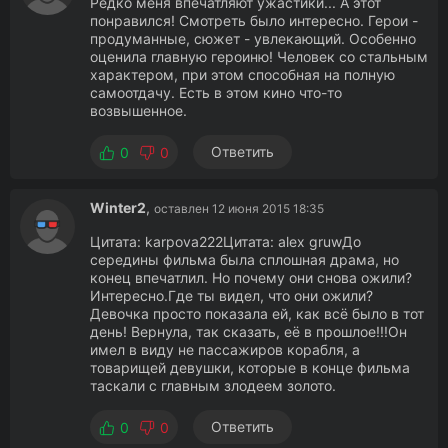
Редко меня впечатляют ужастики... А этот
понравился! Смотреть было интересно. Герои -
продуманные, сюжет - увлекающий. Особенно
оценила главную героиню! Человек со стальным
характером, при этом способная на полную
самоотдачу. Есть в этом кино что-то
возвышенное.
Ответить
0
0
Winter2
,
оставлен 12 июня 2015 18:35
Цитата: karpova222Цитата: alex gruwДо
середины фильма была сплошная драма, но
конец впечатлил. Но почему они снова ожили?
Интересно.Где ты видел, что они ожили?
Девочка просто показала ей, как всё было в тот
день! Вернула, так сказать, её в прошлое!!!Он
имел в виду не пассажиров корабля, а
товарищей девушки, которые в конце фильма
таскали с главным злодеем золото.
Ответить
0
0