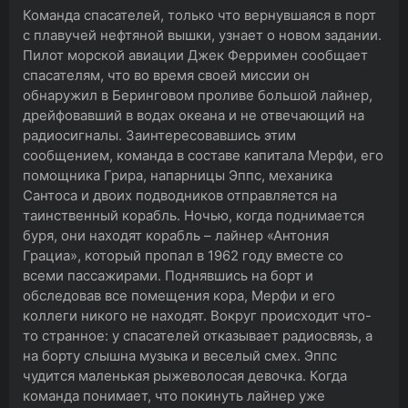
Команда спасателей, только что вернувшаяся в порт
с плавучей нефтяной вышки, узнает о новом задании.
Пилот морской авиации Джек Ферримен сообщает
спасателям, что во время своей миссии он
обнаружил в Беринговом проливе большой лайнер,
дрейфовавший в водах океана и не отвечающий на
радиосигналы. Заинтересовавшись этим
сообщением, команда в составе капитала Мерфи, его
помощника Грира, напарницы Эппс, механика
Сантоса и двоих подводников отправляется на
таинственный корабль. Ночью, когда поднимается
буря, они находят корабль – лайнер «Антония
Грациа», который пропал в 1962 году вместе со
всеми пассажирами. Поднявшись на борт и
обследовав все помещения кора, Мерфи и его
коллеги никого не находят. Вокруг происходит что-
то странное: у спасателей отказывает радиосвязь, а
на борту слышна музыка и веселый смех. Эппс
чудится маленькая рыжеволосая девочка. Когда
команда понимает, что покинуть лайнер уже