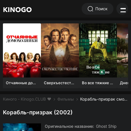
Поиск
Отчаянные домохозяйки (1 сезон)
Сверхъестественное
Во все тяжкие 1-5 сезон
Киного - Kinogo.CLUB ❤️
Фильмы
Корабль-призрак смотреть онлайн бесплатно
Корабль-призрак (2002)
Оригинальное название:
Ghost Ship