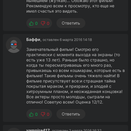
нынешнем (жуткая)... Обожаю этот фильм!
Рекомендую всем к просмотру, кто еще не
имел счастья это видеть.
Ответить
0
0
Баффи
,
оставлен 6 марта 2016 14:18
Замечательный фильм! Смотрю его
практически с момента выхода на экраны (то
есть уже 13 лет). Раньше было страшно, но
когда ты пересматриваешь его много раз,
привыкаешь ко всем кошмарам, которые есть в
фильме! Такие фильмы очень тяжело найти! В
фильме присутствует все:и страшная тайна
покрытая мраком, и призраки, и злодей с
хитроумным планом, и неожиданная концовка!
Все актеры просто молодцы, сыграли на
отлично! Советую всем! Оценка 12/12.
Ответить
0
0
vampire417
,
оставлен 2 марта 2016 16:32