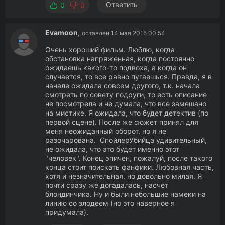
Ответить
0
0
Evamoon
,
оставлен 14 мая 2015 00:54
Очень хороший фильм. Люблю, когда
обстановка напряженная, когда постоянно
ожидаешь какого-то подвоха, а когда он
случается, то все равно пугаешься. Правда, я в
начале ожидала совсем другого, т.к. начала
смотреть по совету подруги, то есть описание
не посмотрела и не думала, что все замешано
на мистике. Я ожидала, что будет детектив (по
первой сцене). После же сюжет принял для
меня неожиданный оборот, но я не
разочарована. СпойлерУбийца удивительный,
не ожидала, что это будет именно этот
"человек". Конец эпичен, пожалуй, после такого
конца стоит поискать фанфики. Любовная часть,
хотя и незначительная, но довольно милая. Я
почти сразу же догадалась, насчет
блондинчика. Ну и были небольшие намеки на
линию со злодеем (но это наверное я
придумала).