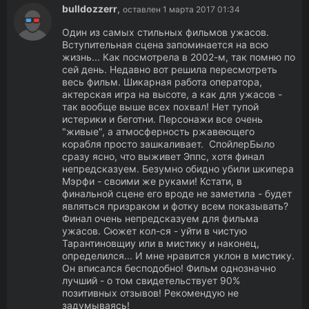
bulldozzerr
,
оставлен 1 марта 2017 01:34
Один из самых стильных фильмов ужасов.
Вступительная сцена запоминается на всю
жизнь... Как посмотрела в 2002-м, так помню по
сей день. Недавно вот решила пересмотреть
весь фильм. Шикарная работа оператора,
актерская игра на высоте, а как для ужасов -
так вообще выше всех похвал! Нет тупой
истерики и беготни. Персонажи все очень
"живые", а атмосферность ржавеющего
корабля просто зашкаливает. СпойлерБыло
сразу ясно, что выживет Эппс, хотя финал
непредсказуем. Безумно обидно убили шкипера
Мэрфи - своими же руками! Кстати, в
финальной сцене его вроде не заметила - будет
являться призраком и фотку всем показывать?
Финал очень непредсказуем для фильма
ужасов. Сюжет кол-ся - уйти в чистую
Тарантиновщиу или в мистику и наконец,
определился... И мне нравится уклон в мистику.
Он вписался бесподобно! Фильм однозначно
лучший - о том свидетельствует 90%
позитивных отзывов! Рекомендую не
задумываясь!