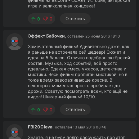
фильме на высоте - сюжет, история, актёрская
игра и великолепная концовка!
Ответить
0
0
Эффект Бабочки
,
оставлен 25 июня 2016 18:10
Замечательный фильм! Удивительно даже, как
я раньше не встречала сей шедевр! Сюжет и
идея на 5 баллов. Отлично подобран актёрский
состав. Музыка, ход событий, всё просто
идеально. Эдакая смесь ужасов, детектива и
мистики. Весь фильм пропитан мистикой, но в
тоже время завораживающе красив. В
некоторых моментах просто пробирает до
дрожи. Советую посмотреть всем, кто ещё не
видел! Шикарный фильм! 10/10.
Ответить
0
0
FBI20Cleva
,
оставлен 13 мая 2016 08:46
Знаете, я не буду долго рассуждать про этот