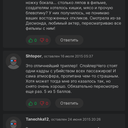
ножку бокала... столько ляпов в фильме,
создателям хотелось кишки, мясо и прочую
блевотину? У них получилось, не понимаю
ваших восторженных откликов. Смотрела из-за
Десмонда, любимый актер, пересматриваю все
фильмы с ним!
Ответить
0
0
Shtopor
,
оставлен 16 июля 2015 05:37
Это отличнейший триллер! СпойлерЧего стоят
одни кадры с убийством всех пассажиров! И
сама атмосфера, пропитана чем-то страшным.
Хотя может тогда мне это казалось так, но
снято очень хорошо. Обязательно пересмотрю
еще раз. 5 из 5 баллов.
Ответить
0
0
Tanechka12
,
оставлен 24 июня 2015 20:26