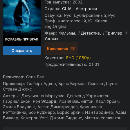
Год выпуска:
2002
Страна:
США
,
Австралия
Озвучка:
Рус. Дублированный, Рус.
Проф. многоголосый, Ю. Живов,
Eng.Original
Жанр:
Фильмы
/
Детектив
/
Триллер
/
Ужасы
Кинопоиск
7.0
Качество:
FHD (1080p)
Продолжительность:
01:31
Режиссер:
Стив Бек
Продюсер:
Гилберт Адлер, Брюс Берман, Сьюзан Дауни,
Стивен Джонс
Актеры:
Джулианна Маргулис, Десмонд Хэррингтон,
Гэбриел Бирн, Рон Элдард, Исайя Вашингтон, Карл Урбан,
Эмили Браунинг, Алекс Димитриадес, Франческа
Реттондини, Боб Руджеро, Борис Бркич, Иэн Гардинер, Адам
Бишаар, Камерон Уотт, Джэми Гидденс, Мэттью Уоллэстон