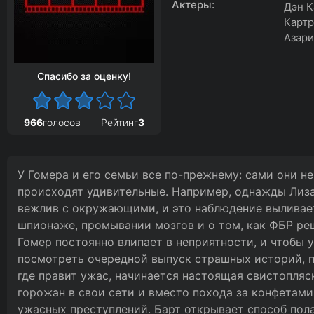
Актеры:
Дэн К
Картр
Азари
Спасибо за оценку!
966
голосов
Рейтинг
3
У Гомера и его семьи все по-прежнему: сами они не
происходят удивительные. Например, однажды Лиза
вежлив с окружающими, и это наблюдение вылива
шпионаже, промывании мозгов и о том, как ФБР ре
Гомер постоянно влипает в неприятности, и чтобы у
посмотреть очередной выпуск страшных историй, п
где правит ужас, начинается настоящая свистопляс
горожан в свои сети и вместо похода за конфетами
ужасных преступлений. Барт открывает способ пола