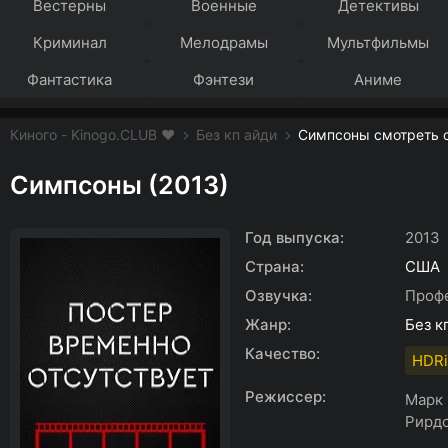
Вестерны
Военные
Детективы
Криминал
Мелодрамы
Мультфильмы
Фантастика
Фэнтези
Аниме
Киного - Kinogo.CLUB ❤️
Без кп айди
Симпсоны смотреть о
Симпсоны (2013)
Год выпуска:
2013
Страна:
США
Озвучка:
Профе
Жанр:
Без к
Качество:
HDRi
Режиссер:
Марк 
Рирд