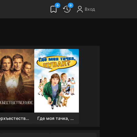
0
0
Вход
Сверхъестественное
Где моя тачка, чувак?