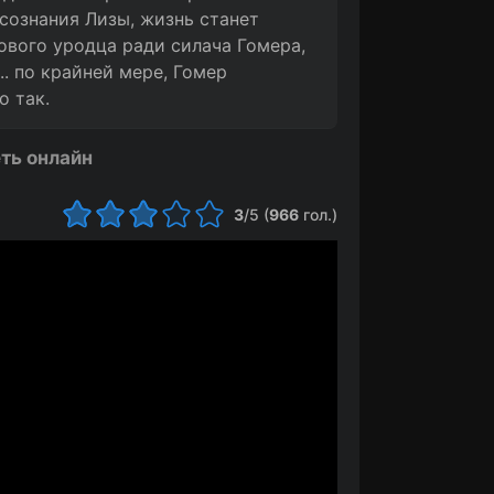
 сознания Лизы, жизнь станет
ового уродца ради силача Гомера,
.. по крайней мере, Гомер
о так.
ть онлайн
3
/5 (
966
гол.)