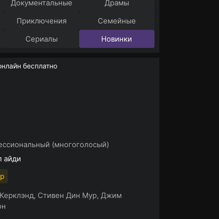
Документальные
Драмы
Приключения
Семейные
Сериалы
Новинки
нлайн бесплатно
ссиональный (многоголосый)
п айди
p
Керклэнд, Стивен Дин Мур, Джим
он