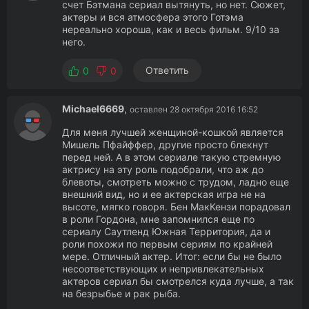
счет Бэтмана сериал вытянуть, но нет. Сюжет,
актеры и вся атмосфера этого Готэма
нереально хороша, как и весь фильм. 9/10 за
него.
Ответить
0
0
Michael6669
,
оставлен 28 октября 2016 16:52
Для меня лучшей женщиной-кошкой является
Мишель Пфайффер, другие просто блекнут
перед ней. А в этом сериале такую стремную
актрису на эту роль подобрали, что аж до
блевоты, смотреть можно с трудом, ладно еще
внешний вид, но и ее актерская игра не на
высоте, мягко говоря. Бен МакКензи порадовал
в роли Гордона, мне запомнился еще по
сериалу Саутленд Южная Территория, да и
роли похожи по первым сериям по крайней
мере. Отличный актер. Итог: если бы не было
несоответствующих и непривлекательных
актеров сериал бы смотрелся куда лучше, а так
на безрыбье и рак рыба.