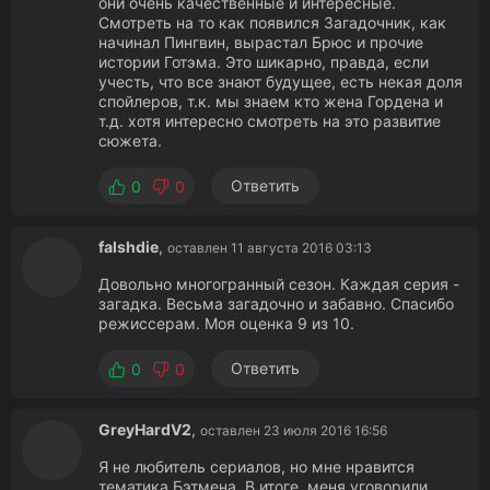
они очень качественные и интересные.
Смотреть на то как появился Загадочник, как
начинал Пингвин, вырастал Брюс и прочие
истории Готэма. Это шикарно, правда, если
учесть, что все знают будущее, есть некая доля
спойлеров, т.к. мы знаем кто жена Гордена и
т.д. хотя интересно смотреть на это развитие
сюжета.
Ответить
0
0
falshdie
,
оставлен 11 августа 2016 03:13
Довольно многогранный сезон. Каждая серия -
загадка. Весьма загадочно и забавно. Спасибо
режиссерам. Моя оценка 9 из 10.
Ответить
0
0
GreyHardV2
,
оставлен 23 июля 2016 16:56
Я не любитель сериалов, но мне нравится
тематика Бэтмена. В итоге, меня уговорили