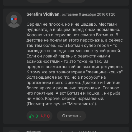
Serafim Vidlivan
,
оставлен 9 декабря 2016 01:20
Сериал не плохой, но и не шедевр. Местами
нудновато, а в общем перед сном нормально.
Хорошо что в сериале нет самого Бэтмэна. В
детстве не понимал этого персонажа, а сейчас
так тем более. Если Бэтмэн супер герой - то
выглядел он всегда как мешок с тупой рожей.
Если он ловкий парень с реалистичными
возможностями - то это тоже не так. За
пределы возможностей он выходит регулярно.
К тому же эта тошнотворная "женщина-кошка"
болтающаяся как "го..но в проруби" на
протяжении всего фильма. Джокер и Пингвин
более яркие и реальные персонажи. Главное
что понятные. А вот Бэтмэн и Кошка... ни рыба
ни мясо. Короче, сериал нормальный.
(Посмотрите лучше "Менталиста").
Ответить
0
0