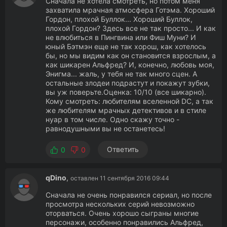
Сначала не хотела смотреть, но потом меня
захватила мрачная атмосфера Готэма. Хороший
Гордон, плохой Буллок... Хороший Буллок,
плохой Гордон? Здесь все не так просто... И как
не влюбиться в Пингвина или Фиш Муни? И
юный Бэтмэн еще не так хорош, как хотелось
бы, но мы видим как он становится взрослым, а
как шикарен Альфред? И, конечно, любовь моя,
Энигма... жаль, у тебя не так много сцен. А
остальные злодеи подрастут и покажут зубки,
вы уж поверьте.Оценка: 10/10 (все шикарно).
Кому смотреть: любителям вселенной DC, а так
же любителям мрачных детективов и в стиле
нуар в том числе. Одно скажу точно -
равнодушными вы не останетесь!
Ответить
0
0
qDino
,
оставлен 11 сентября 2016 09:44
Сначала не очень понравился сериал, но после
просмотра нескольких серий невозможно
оторваться. Очень хорошо сыграны многие
персонажи, особенно понравились Альфред,