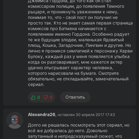
Джеймса Гордона, до того как он стал
комиссаром полиции, до появления Темного
рыцаря, и проникнуть уважением к нему,
понимая то, что - свой пост он получил не
просто так. Кто не знает самая первая страница
комиксов про Бэтмена начинается с
появлением именно Гордона. Особенно радует
те же будущие злодеи, маленькая Ядовитый
плющ, Кошка, Загадочник, Пингвин и другие. Но
лично я проникся симпатией к персонажу Харви
Булоку, каждый раз у меня появляется улыбка
когда он разговаривает, мне кажется актер
удачно отыгрывает характер человека,
которого нарисовали на бумаге. Смотрите
обязательно, не откладывайте, замечательный
сериал.
Ответить
0
0
Alexandra26
,
оставлен 30 апреля 2017 17:43
Долго не решалась посмотреть этот сериал, но
всё же добралась до него. Довольно
запутанный и непредсказуемый сюжет, что