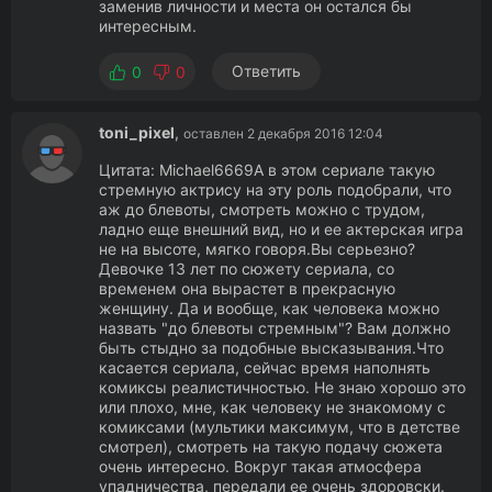
заменив личности и места он остался бы
интересным.
Ответить
0
0
toni_pixel
,
оставлен 2 декабря 2016 12:04
Цитата: Michael6669А в этом сериале такую
стремную актрису на эту роль подобрали, что
аж до блевоты, смотреть можно с трудом,
ладно еще внешний вид, но и ее актерская игра
не на высоте, мягко говоря.Вы серьезно?
Девочке 13 лет по сюжету сериала, со
временем она вырастет в прекрасную
женщину. Да и вообще, как человека можно
назвать "до блевоты стремным"? Вам должно
быть стыдно за подобные высказывания.Что
касается сериала, сейчас время наполнять
комиксы реалистичностью. Не знаю хорошо это
или плохо, мне, как человеку не знакомому с
комиксами (мультики максимум, что в детстве
смотрел), смотреть на такую подачу сюжета
очень интересно. Вокруг такая атмосфера
упадничества, передали ее очень здоровски.