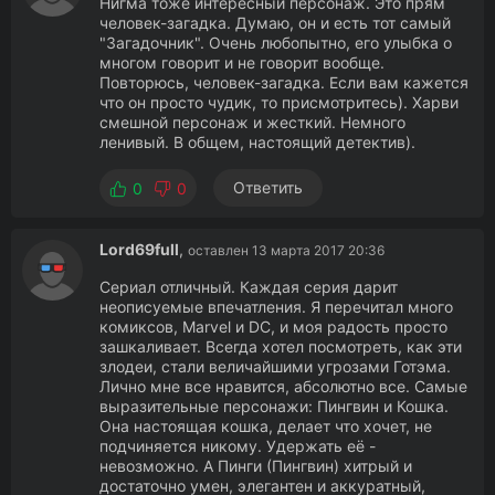
Нигма тоже интересный персонаж. Это прям
человек-загадка. Думаю, он и есть тот самый
"Загадочник". Очень любопытно, его улыбка о
многом говорит и не говорит вообще.
Повторюсь, человек-загадка. Если вам кажется
что он просто чудик, то присмотритесь). Харви
смешной персонаж и жесткий. Немного
ленивый. В общем, настоящий детектив).
Ответить
0
0
Lord69full
,
оставлен 13 марта 2017 20:36
Сериал отличный. Каждая серия дарит
неописуемые впечатления. Я перечитал много
комиксов, Marvel и DC, и моя радость просто
зашкаливает. Всегда хотел посмотреть, как эти
злодеи, стали величайшими угрозами Готэма.
Лично мне все нравится, абсолютно все. Самые
выразительные персонажи: Пингвин и Кошка.
Она настоящая кошка, делает что хочет, не
подчиняется никому. Удержать её -
невозможно. А Пинги (Пингвин) хитрый и
достаточно умен, элегантен и аккуратный,