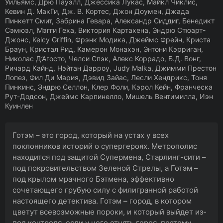
Уильямс, Дрю Пауэлл, Джессика Лукас, Майкл Чиклис,
Кевин Д. МакГи, Дж. В. Кортес, Джон Доумен, Джада
Пинкетт Смит, Забрина Гевара, Александр Сиддиг, Бенедикт
Сэмюэл, Мэгги Геха, Виктория Картахена, Эндрю Стюарт-
Джонс, Kelcy Griffin, Фрэнк Модика, Джеймс Фрейн, Криста
Браун, Кристал Рид, Камерон Монахэн, Энтони Кэрриган,
Николас Д’Агосто, Челси Спэк, Алекс Коррадо, Б.Д. Вонг,
Ричард Кайнд, Нэйтан Дарроу, Judy Malka, Джимми Престон
Лопез, Фил Ди Мария, Дэвид Зайас, Лесли Хендрикс, Тоня
Пинкинс, Эндрю Селлон, Клер Фоли, Кэрол Кейн, Франческа
Рут-Додсон, Джеймс Карпинелло, Мишель Вентимилла, Иэн
Куинлен
Готэм – это город, который на устах у всех
поклонников историй о супергероях. Метрополис
находится под защитой Супермена, Старлинг-сити –
под покровительством Зеленой Стрелы, а Готэм –
под крылом мрачного Бэтмена, эффективно
сочетающего грубую силу с филигранной работой
настоящего детектива. Готэм – город, в котором
цветут всевозможные пороки, и который выйдет из-
под контроля, если у него отнять героя, поэтому