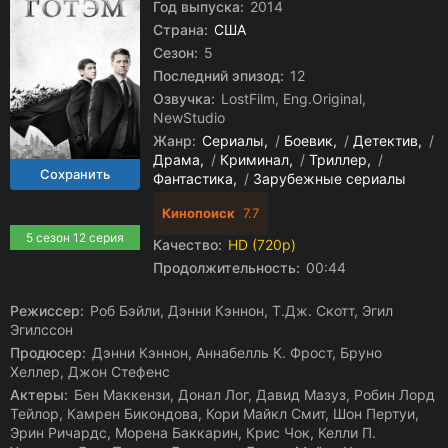
Год выпуска:
2014
Страна:
США
Сезон:
5
Последний эпизод:
12
Озвучка:
LostFilm, Eng.Original,
NewStudio
Жанр:
Сериалы
/
Боевик
/
Детектив
/
Драма
/
Криминал
/
Триллер
/
Фантастика
/
Зарубежные сериалы
Кинопоиск
7.7
5 сезон 12 серия
Качество:
HD (720p)
Продолжительность:
00:44
Режиссер:
Роб Бэйли, Дэнни Кэннон, Т.Дж. Скотт, Эгил
Эгилссон
Продюсер:
Дэнни Кэннон, Аннабелль К. Фрост, Бруно
Хеллер, Джон Стефенс
Актеры:
Бен Маккензи, Донал Лог, Давид Мазуз, Робин Лорд
Тейлор, Камрен Бикондова, Кори Майкл Смит, Шон Пертуи,
Эрин Ричардс, Морена Баккарин, Крис Чок, Келли П.