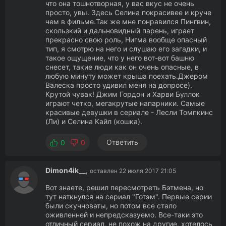
что она тошнотворная, у вас вкус не очень
просто, увы. Здесь Селина покрасивее и круче
чем в фильме.Так же мне понравился Пингвин,
скользкий и дальновидный парень, играет
прекрасно свою роль, Нигма вообще опасный
тип, я смотрю на него и слушаю его загадки, и
такое ощущение, что у него вот-вот башню
снесет, такие люди как он очень опасные, в
любую минуту может крыша поехать.Джером
Валеска просто удивил меня на допросе).
Крутой чувак! Джим Гордон и Харви Буллок
играют четко, мегакрутые напарники. Самые
красивые девушки в сериале - Лесли Томпкинс
(Ли) и Селина Кайл (кошка).
Ответить
0
0
Dimon4ik__
,
оставлен 22 июля 2017 21:05
Вот знаете, решил пересмотреть Бэтмена, но
тут наткнулся на сериал "Готэм". Первые серии
были скучноваты, но потом все стало
оживленней и непредсказуемо. Все-таки это
отличный сериал, не похож на другие, хотелось