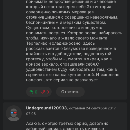
принимать непростые решения и о человеке
который остается верен себе.Это история
совершенно понятных мерзавцев
столкнувшимися с совершенно невероятным,
беспринципным и мерзким существом.
Существом, которое никто и не думал
принимать всерьез. Которое росло, набиралось
злобы, изучало и ждало своего момента.
Терпеливо и хладнокровно. Здесь
рассказывается о безумстве возведенном в
крайность и о добродетели, подвергнутой
гротеску, чтобы мы, смотря в экран, как в
кривое зеркало, спрашивали себя.С
удовольствием буду наблюдать за тем, как в
горниле этого хаоса куется герой. И искренне
надеюсь, что сериал не разочарует.
Ответить
0
0
Undeground120933
,
оставлен 24 сентября 2017
07:08
Аха-ха, смотрю третью серию, довольно
забавный сериал, даже есть смешные