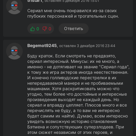
tristar1
,
оставлен 5 декабря 2016 15:01
Сериал мне очень понравился из-за своих
глубоких персонажей и трогательных сцен.
Ответить
0
0
Begemot9245
,
оставлен 3 декабря 2016 23:44
Буду краток. Если смотреть не предвзято,
сериал интересный. Минусы: их не много, а
именно - не дотягивает на звание "Сериал года",
к тому же игра актеров иногда неестественная.
И конечно голливудские перестрелки в их
непередаваемой манере и не пробиваемыми
машинами. Хотя раскритиковать можно что
угодно, тем более что достойные и интересные
произведения выходят не каждый день. Но
сериал и вправду цепляет. Плюсов много и все
перечислять не буду, а то вам не интересно
будет самим их найти). Думаю, всем интересно
увидеть возможную историю становления
Бэтмена и сопутствуюших суперзлодеев. При
этом сюжет независим от этих героев, и