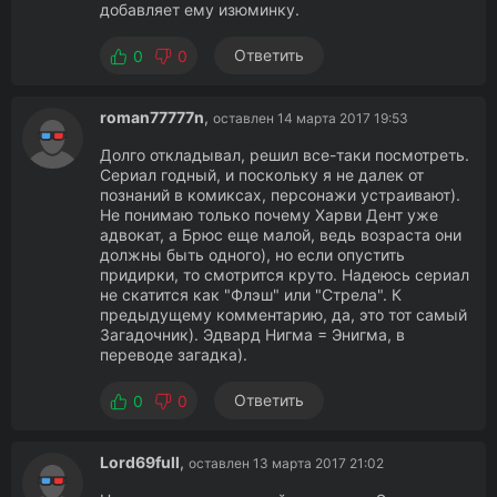
добавляет ему изюминку.
Ответить
0
0
roman77777n
,
оставлен 14 марта 2017 19:53
Долго откладывал, решил все-таки посмотреть.
Сериал годный, и поскольку я не далек от
познаний в комиксах, персонажи устраивают).
Не понимаю только почему Харви Дент уже
адвокат, а Брюс еще малой, ведь возраста они
должны быть одного), но если опустить
придирки, то смотрится круто. Надеюсь сериал
не скатится как "Флэш" или "Стрела". К
предыдущему комментарию, да, это тот самый
Загадочник). Эдвард Нигма = Энигма, в
переводе загадка).
Ответить
0
0
Lord69full
,
оставлен 13 марта 2017 21:02