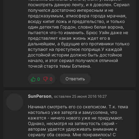
посмотреть данную ленту, и я доволен. Сериал
получился достаточно интересным и не
предсказуемым, атмосфера города мрачная,
всюду кипит ложь и предательство, и только
один детектив Гордон, словно белая ворона,
пытается что-то изменить. Брюс Уэйн даже не
представляет какая жизнь ждет его в
дальнейшем, а будущие его противники только
вступают на преступное поприще.У каждой
достойной истории должно быть достойное
начало, и этот сериал получился отличной
точкой старта темы Бэтмена.
Ответить
0
0
SunPerson
,
оставлен 25 июня 2016 16:27
Начинал смотреть его со скепсисом. Т.к. тема
настолько уже затерта и замусолена, что
кажется - ничего нового уже не придумают.
Однако, несмотря на затянутость серий -
авторам удается удерживать внимание к
сериалу оба сезона. Мне понравилось! С