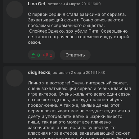
Lina Gef
,
оставлен 4 марта 2016 16:09
С первой серии я стала зависима от сериала.
Захватывающий сюжет. Точно описываются
проблемы современного общества.
СпойлерОднако, зря убили Пита. Совершенно
не жалею потраченного времени и жду второй
сезон.
Ответить
0
0
didgitecks
,
оставлен 2 марта 2016 19:40
Лично я в восторге! Очень интересный сюжет,
очень захватывающий сериал и очень классная
игра актеров. Очень жаль что всего один сезон,
но все же надеюсь, что будет какое-нибудь
продолжение. А так же, милые дамы, этот
сериал показывает как не следует садиться на
диету и употреблять ватные шарики вместо
пищи, так как это может все плачевно
закончиться, а так, если по существу, то:
классная игра актеров, захватывающий сюжет,
в меру черного юмора. Кто хочет расслабиться