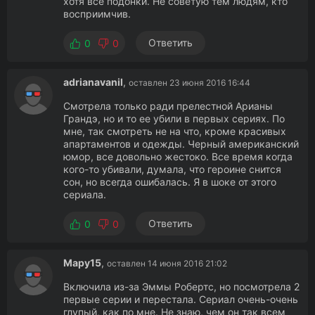
хотя все подонки. Не советую тем людям, кто
восприимчив.
Ответить
0
0
adrianavanil
,
оставлен 23 июня 2016 16:44
Смотрела только ради прелестной Арианы
Грандэ, но и то ее убили в первых сериях. По
мне, так смотреть не на что, кроме красивых
апартаментов и одежды. Черный американский
юмор, все довольно жестоко. Все время когда
кого-то убивали, думала, что героине снится
сон, но всегда ошибалась. Я в шоке от этого
сериала.
Ответить
0
0
Мару15
,
оставлен 14 июня 2016 21:02
Включила из-за Эммы Робертс, но посмотрела 2
первые серии и перестала. Сериал очень-очень
глупый, как по мне. Не знаю, чем он так всем