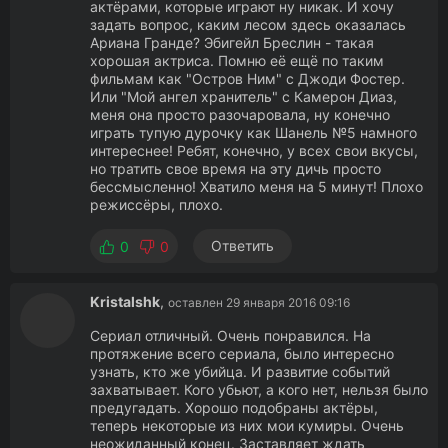
актёрами, которые играют ну никак. И хочу
задать вопрос, каким лесом здесь оказалась
Ариана Гранде? Эбигейл Бреслин - такая
хорошая актриса. Помню её ещё по таким
фильмам как "Остров Ним" с Джоди Фостер.
Или "Мой ангел хранитель" с Камерон Диаз,
меня она просто разочаровала, ну конечно
играть тупую дурочку как Шанель №5 намного
интереснее! Ребят, конечно, у всех свои вкусы,
но тратить свое время на эту дичь просто
бессмысленно! Хватило меня на 5 минут! Плохо
режиссёры, плохо.
Ответить
0
0
Kristalshk
,
оставлен 29 января 2016 09:16
Сериал отличный. Очень понравился. На
протяжение всего сериала, было интересно
узнать, кто же убийца. И развитие событий
захватывает. Кого убьют, а кого нет, нельзя было
предугадать. Хорошо подобраны актёры,
теперь некоторые из них мои кумиры. Очень
неожиданный конец. Заставляет ждать