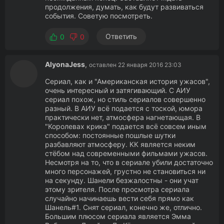
продолжения, думать, как будут развиваться
события. Советую посмотреть.
Ответить
0
0
AlyonaJess
,
оставлен 22 января 2016 23:03
Сериал, как и "Американская история ужасов",
очень интересный и затягивающий. С АИУ
сериал похож, но стиль сериалов совершенно
разный. В АИУ всё подается с тоской, юмора
практически нет, атмосфера нагнетающая. В
"Королевах крика" подается всё совсем иным
способом: постоянные пошлые шутки
разбавляют атмосферу. КК является неким
стёбом над современными фильмами ужасов.
Несмотря на то, что в сериале убили достаточно
много персонажей, грустно не становиться ни
на секунду. Шанели безжалостны - они учат
этому зрителя. После просмотра сериала
случайно начинаешь вести себя прямо как
Шанель#1. Снят сериал, конечно же, отлично.
Большим плюсом сериала является Эмма