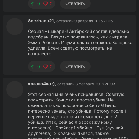
Ответить
0
0
Snezhana21
,
оставлен 9 февраля 2016 21:16
Сериал - шикарен! Актёрский состав идеально
подобран. Безумно понравилось, как сыграла
Эмма Робертс. Изумительная одежда. Концовка
удивила. Всем советую посмотреть, не
пожалеете!
Ответить
0
0
эллано4ка :)
,
оставлен 3 февраля 2016 20:03
Этот сериал мне очень понравился! Советую
посмотреть. Концовка просто убила. Не
ожидала таких поворотов событий! Было
интересно узнать, кто убийца. Потому после 11
серии не выдержала и посмотрела, кто 2
убийца. Итак, сейчас я расскажу кому
интересно). Спойлер1 убийца - Бун (лучший
друг Чеда), 2 красный дьявол, также
известный, как убийца - Эстер (шанелька №6).