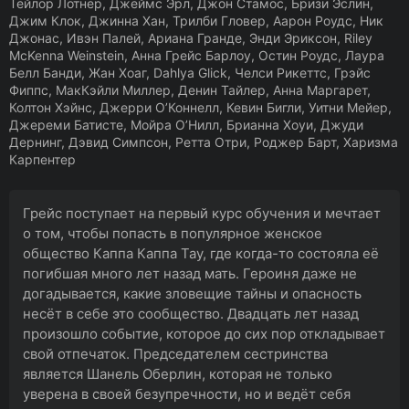
Тейлор Лотнер, Джеймс Эрл, Джон Стамос, Бризи Эслин,
Джим Клок, Джинна Хан, Трилби Гловер, Аарон Роудс, Ник
Джонас, Ивэн Палей, Ариана Гранде, Энди Эриксон, Riley
McKenna Weinstein, Анна Грейс Барлоу, Остин Роудс, Лаура
Белл Банди, Жан Хоаг, Dahlya Glick, Челси Рикеттс, Грэйс
Фиппс, МакКэйли Миллер, Денин Тайлер, Анна Маргарет,
Колтон Хэйнс, Джерри О’Коннелл, Кевин Бигли, Уитни Мейер,
Джереми Батисте, Мойра О’Нилл, Брианна Хоуи, Джуди
Дернинг, Дэвид Симпсон, Ретта Отри, Роджер Барт, Харизма
Карпентер
Грейс поступает на первый курс обучения и мечтает
о том, чтобы попасть в популярное женское
общество Каппа Каппа Тау, где когда-то состояла её
погибшая много лет назад мать. Героиня даже не
догадывается, какие зловещие тайны и опасность
несёт в себе это сообщество. Двадцать лет назад
произошло событие, которое до сих пор откладывает
свой отпечаток. Председателем сестринства
является Шанель Оберлин, которая не только
уверена в своей безупречности, но и ведёт себя