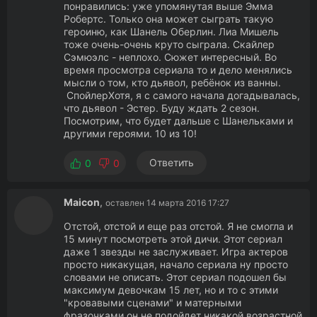
понравились: уже упомянутая выше Эмма
Робертс. Только она может сыграть такую
героиню, как Шанель Оберлин. Лиа Мишель
тоже очень-очень круто сыграла. Скайлер
Сэмюэлс - неплохо. Сюжет интересный. Во
время просмотра сериала то и дело менялись
мысли о том, кто дьявол, ребёнок из ванны.
СпойлерХотя, я с самого начала догадывалась,
что дьявол - Эстер. Буду ждать 2 сезон.
Посмотрим, что будет дальше с Шанельками и
другими героями. 10 из 10!
Ответить
0
0
Maicon
,
оставлен 14 марта 2016 17:27
Отстой, отстой и еще раз отстой. Я не смогла и
15 минут посмотреть этой дичи. Этот сериал
даже 1 звезды не заслуживает. Игра актеров
просто никакущая, начало сериала ну просто
словами не описать. Этот сериал подошел бы
максимум девочкам 15 лет, но и то с этими
"кровавыми сценами" и матерными
фразочками он не подойдет никакой возрастной