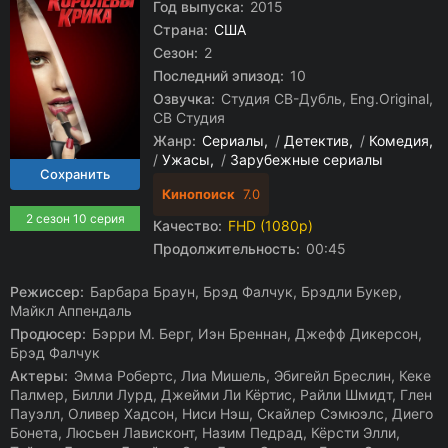
Год выпуска:
2015
Страна:
США
Сезон:
2
Последний эпизод:
10
Озвучка:
Студия СВ-Дубль, Eng.Original,
СВ Студия
Жанр:
Сериалы
/
Детектив
/
Комедия
/
Ужасы
/
Зарубежные сериалы
Кинопоиск
7.0
2 сезон 10 серия
Качество:
FHD (1080p)
Продолжительность:
00:45
Режиссер:
Барбара Браун, Брэд Фалчук, Брэдли Букер,
Майкл Аппендаль
Продюсер:
Бэрри М. Берг, Иэн Бреннан, Джефф Дикерсон,
Брэд Фалчук
Актеры:
Эмма Робертс, Лиа Мишель, Эбигейл Бреслин, Кеке
Палмер, Билли Лурд, Джейми Ли Кёртис, Райли Шмидт, Глен
Пауэлл, Оливер Хадсон, Ниси Нэш, Скайлер Сэмюэлс, Диего
Бонета, Люсьен Лависконт, Назим Педрад, Кёрсти Элли,