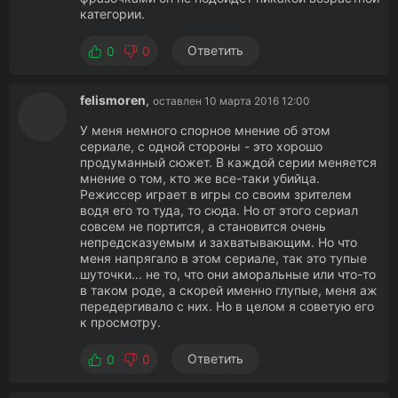
категории.
Ответить
0
0
felismoren
,
оставлен 10 марта 2016 12:00
У меня немного спорное мнение об этом
сериале, с одной стороны - это хорошо
продуманный сюжет. В каждой серии меняется
мнение о том, кто же все-таки убийца.
Режиссер играет в игры со своим зрителем
водя его то туда, то сюда. Но от этого сериал
совсем не портится, а становится очень
непредсказуемым и захватывающим. Но что
меня напрягало в этом сериале, так это тупые
шуточки... не то, что они аморальные или что-то
в таком роде, а скорей именно глупые, меня аж
передергивало с них. Но в целом я советую его
к просмотру.
Ответить
0
0