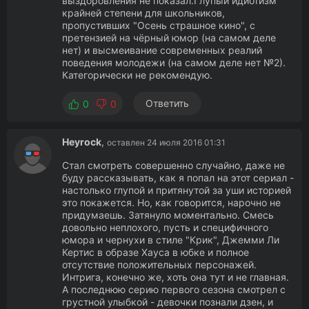
выздоровления не показал.Глупый идиотизм
крайней степени для школьников,
пропустивших "Осень страшное кино", с
претензией на чёрный юмор (на самом деле
нет) и высмеивание современных реалий
поведения молодежи (на самом деле нет №2).
Категорически не рекомендую.
Ответить
0
0
Heyrock
,
оставлен 24 июля 2016 01:31
Стал смотреть совершенно случайно, даже не
буду рассказывать, как я попал на этот сериал -
настолько глупой и притянутой за уши историей
это покажется. Но, как говорится, нарочно не
придумаешь. Затянуло моментально. Смесь
довольно неплохого, пусть и специфичного
юмора и чернухи в стиле "Крик", Джемми Ли
Кертис в образе Хауса в юбке и полное
отсутствие положительных персонажей.
Интрига, конечно же, хоть она тут и не главная.
А последнюю серию первого сезона смотрел с
грустной улыбкой - девочки познали дзен, и