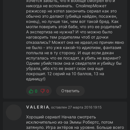
хочется забыть, что я вообще смотрел его и
никогда не вспоминать. СпойлерМожет
режиссер не хотел закончить сериал как это
обычно это делают (убийца найден, посажен,
конец), но лучше так, чем вот такой бред. Как
могли поверить этой бабе, что это ее родители?
А экспертиза не нужна? И что можно было
наговорить тем родителям чтоб от дочки
отказались? Может она не идеал,но причин явно
не было - это уже какой-то идиотизм, фантазия
поплыла не в ту сторону. И еще если декан
испугалась что ее посадят, а убить не вариант?
Одним убийством она и свидетеля и убийцу бы
убрала, ибо кто ее знает скок она еще
покрошит. 12 серий на 10 баллов, 13 на
единицу!)
Ответить
0
0
V A L E R I A
,
оставлен 27 марта 2016 19:15
Хороший сериал! Начала смотреть
исключительно из-за Эммы Робертс, потом
затянуло. Игра актёров на уровне. Больше всего