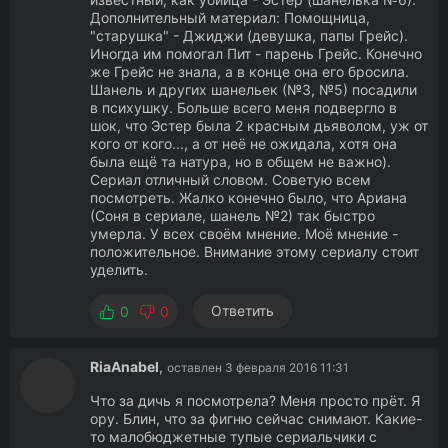
Дополнительный материал: Помощница,
"старушка" - Джиджи (девушка, папы Грейс).
Иногда им помогал Пит - парень Грейс. Конечно
же Грейс не знала, а в конце она его бросила.
Шанель и других шанельек (№3, №5) посадили
в психушку. Больше всего меня подвергло в
шок, что Эстер была 2 красным дьяволом, уж от
кого от кого..., а от неё не ожидала, хотя она
была ещё та натура, но в общем не важно).
Сериал отличный словом. Советую всем
посмотреть. Жалко конечно было, что Ариана
(Соня в сериале, шанель №2) так быстро
умерла. У всех своём мнение. Моё мнение -
положительное. Внимание этому сериалу стоит
уделить.
Ответить
0
0
RiaAnabel
,
оставлен 3 февраля 2016 11:31
Что за дичь я посмотрела? Меня просто прёт. Я
ору. Блин, что за фигню сейчас снимают. Какие-
то малобюджетные тупые сериальчики с