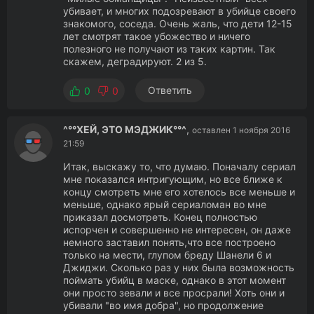
убивает, и многих подозревают в убийце своего
знакомого, соседа. Очень жаль, что дети 12-15
лет смотрят такое убожество и ничего
полезного не получают из таких картин. Так
скажем, деградируют. 2 из 5.
Ответить
0
0
^°°ХЕЙ, ЭТО МЭДЖИК°°^
,
оставлен 1 ноября 2016
21:59
Итак, выскажу то, что думаю. Поначалу сериал
мне показался интригующим, но все ближе к
концу смотреть мне его хотелось все меньше и
меньше, однако ярый сериаломан во мне
приказал досмотреть. Конец полностью
испорчен и совершенно не интересен, он даже
немного заставил понять,что все построено
только на мести, глупом бреду Шанели 6 и
Джиджи. Сколько раз у них была возможность
поймать убийц в маске, однако в этот момент
они просто зевали и все просрали! Хоть они и
убивали "во имя добра", но продолжение