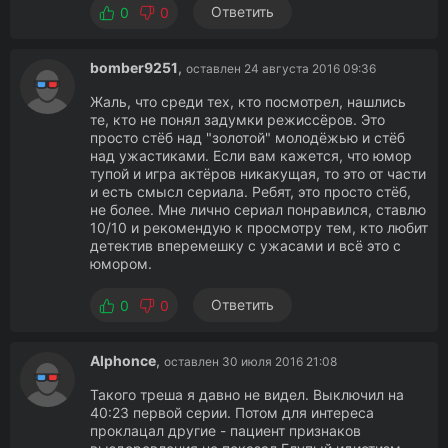
Ответить
0
0
bomber9251
,
оставлен 24 августа 2016 09:36
Жаль, что среди тех, кто посмотрел, нашлись
те, кто не понял задумки режиссёров. Это
просто стёб над "золотой" молодёжью и стёб
над ужастиками. Если вам кажется, что юмор
тупой и игра актёров никакущая, то это от части
и есть смысл сериала. Ребят, это просто стёб,
не более. Мне лично сериал понравился, ставлю
10/10 и рекомендую к просмотру тем, кто любит
детектив вперемешку с ужасами и всё это с
юмором.
Ответить
0
0
Alphonce
,
оставлен 30 июля 2016 21:08
Такого треша я давно не видел. Выключил на
40:23 первой серии. Потом для интереса
проклацал другие - пациент признаков