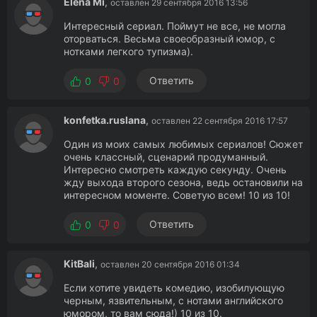
Elena Mi
,
оставлен 29 сентября 2016 13:56
Интересный сериал. Поймут не все, не могла
оторваться. Весьма своеобразный юмор, с
нотками легкого тупизма).
Ответить
0
0
konfetka.ruslana
,
оставлен 22 сентября 2016 17:57
Один из моих самых любимых сериалов! Сюжет
очень классный, сценарий продуманный.
Интересно смотреть каждую секунду. Очень
жду выхода второго сезона, ведь остановили на
интересном моменте. Советую всем! 10 из 10!
Ответить
0
0
KitBali
,
оставлен 20 сентября 2016 01:34
Если хотите увидеть комедию, изобилующую
черным, язвительным, с нотами английского
юмором, то вам сюда!) 10 из 10.