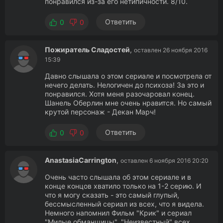
понравился из-за его нетипичности. 8/10.
Ответить
0
0
Пожиратель Сладостей
,
оставлен 26 ноября 2016
15:39
Давно слышала о этом сериале и посмотрела от
нечего делать. Нелогичен до психоза! За это и
понравился. Хотя меня разочаровал конец.
Шанель Оберлин мне очень нравится. Но самый
крутой персонаж - Декан Марч!
Ответить
0
0
AnastasiaCarrington
,
оставлен 6 ноября 2016 20:20
Очень часто слышала об этом сериале и в
конце концов хватило только на 1-2 серию. И
что я могу сказать - это самый глупый,
бессмысленный сериал из всех, что я видела.
Немного напомнил Фильм "Крик" и сериал
"Милые обманщицы". "Неизвестный" всех