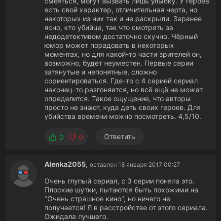
смеяться, могут вызвать лишь улыбку. У героев
есть свой характер, отличительная черта, но
некоторых из них так и не раскрыли. Заранее
ясно, кто убийца, так что смотреть за
недодетективом достаточно скучно. Чёрный
юмор может порадовать в некоторых
моментах, но для какой-то части зрителей он,
возможно, будет неуместен. Первые серии
затянутые и непонятные, сложно
сориентироваться. Где-то с 4 серией сериал
наконец-то разгоняется, но всё ещё не может
определится. Такое ощущение, что авторы
просто не знают, куда деть своих героев. Для
убийства времени можно посмотреть. 4,5/10.
Ответить
0
0
Alenka2055
,
оставлен 18 января 2017 00:27
Очень глупый сериал, с 3 серии поняла это.
Плоские шутки, пытаются быть похожими на
"Очень страшное кино", но ничего не
получается! Я в расстройстве от этого сериала.
Ожидала лучшего.