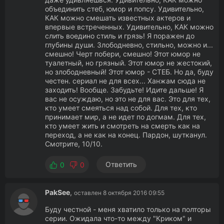
объединить стеб, юмор и попсу. Удивительно,
КАК можно смешать известных актеров и
впервые встреченных. Удивительно, КАК можно
слить воедино стиль и грязь! Я поражен до
глубины души. Злободневно, стильно, можно и...
смешно! Черт побери, смешно! Этот юмор не
туалетный, но грязный. Этот юмор не жестокий,
но злободневный! Этот юмор - СТЕБ. Но да, буду
честен. сериал не для всех... Ханжам сюда не
заходить! Вообще. Забудьте! Идите дальше! Я
вас не осуждаю, но это не для вас. Это для тех,
кто умеет смеяться над собой. Для тех, кто
принимает мир, а не идет по догмам. Для тех,
кто умеет жить и смотреть на смерть как на
переход, а не как на конец. Пардон, шутканул.
Смотрите, 10/10.
Ответить
0
0
PakSee
,
оставлен 8 октября 2016 09:55
Буду честной - меня хватило только на полторы
серии. Ожидала что-то между "Криком" и