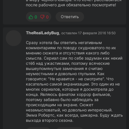
после рабочего дня обязательно посмотрите!
Ответить
0
0
TheRealLadyBug
,
оставлен 17 февраля 2016 16:50
Сразу хотела бы ответить негативным
комментариям по поводу скудноватого по их
мнению сюжета и отсутствия какого либо
смысла. Сериал сам по себе задуман как некий
стёб над ужастиками, поэтому всяческие
вышеупомянутые замечания я считаю
неуместными и довольно глупыми. Как
говорится: "Не нравится - не смотрите". Что
касательно самой экранизации. Это один из не
многих сериалов, которые я досмотрела до
конца. Являюсь фанатом хоррор фильмов,
поэтому забавно было наблюдать за
происходящим на экране. Сюжет
незамысловатый, но довольно интересный.
Эмма Робертс, как всегда, шикарна. Буду ждать
выхода второго сезона.