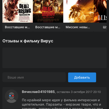
Восставшие мертвецы: Конец игры
Восставшие мертвецы
Миссия: невыполнима 2
Шул
Отзывы к фильму Вирус
Добавить
Вячеслав04101985
,
оставлен 3 октября 2017 20:10
По крайней мере идея у фильма интересная и
щепетильная. Паразиты - мерзкие твари, что и
говорить, потому и бросает в дрожь только при