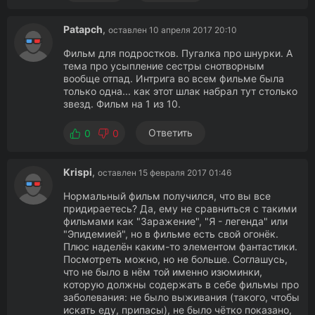
Patapch
,
оставлен 10 апреля 2017 20:10
Фильм для подростков. Пугалка про шнурки. А
тема про усыпление сестры снотворным
вообще отпад. Интрига во всем фильме была
только одна... как этот шлак набрал тут столько
звезд. Фильм на 1 из 10.
Ответить
0
0
Krispi
,
оставлен 15 февраля 2017 01:46
Нормальный фильм получился, что вы все
придираетесь? Да, ему не сравниться с такими
фильмами как "Заражение", "Я - легенда" или
"Эпидемией", но в фильме есть свой огонёк.
Плюс наделён каким-то элементом фантастики.
Посмотреть можно, но не больше. Соглашусь,
что не было в нём той именно изюминки,
которую должны содержать в себе фильмы про
заболевания: не было выживания (такого, чтобы
искать еду, припасы), не было чётко показано,