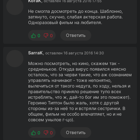
KoraK
,
оставлен 16 августа 2016 17:55
Не смогла досмотреть до конца. Шаблонно,
затянуто, скучно, слабая актерская работа.
Одноразовый фильм на любителя.
Ответить
0
0
SarraK
,
оставлен 16 августа 2016 14:30
Можно посмотреть, но кино, скажем так -
средненькое. Откуда вирус появился неясно
осталось, что за черви такие, что аж сознанием
управлять начинают - тоже непонятно,
вылечиться от такого недуга, по ходу, нельзя и
правительство приняло решение тупо всех
истреблять, что ж, дай-то бог им это поможет).
Героиню Типтон было жаль, хотя с другой
стороны из-за неё то и встряли сестрички. В
общем, фильм не особо впечатляет, но и не
совсем унылое г-цо).
Ответить
0
0