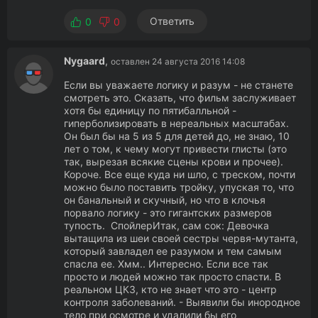
Ответить
0
0
Nygaard
,
оставлен 24 августа 2016 14:08
Если вы уважаете логику и разум - не станете
смотреть это. Сказать, что фильм заслуживает
хотя бы единицу по пятибалльной -
гиперболизировать в нереальных масштабах.
Он был бы на 5 из 5 для детей до, не знаю, 10
лет о том, к чему могут привести глисты (это
так, вырезая всякие сцены крови и прочее).
Короче. Все еще куда ни шло, с треском, почти
можно было поставить тройку, упуская то, что
он банальный и скучный, но что в клочья
порвало логику - это гигантских размеров
тупость. СпойлерИтак, сам сок: Девочка
вытащила из шеи своей сестры червя-мутанта,
который завладел ее разумом и тем самым
спасла ее. Хмм.. Интересно. Если все так
просто и людей можно так просто спасти. В
реальном ЦКЗ, кто не знает что это - центр
контроля заболеваний. - Выявили бы инородное
тело при осмотре и удалили бы его