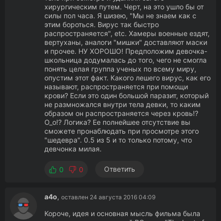
хирургическим путем. Черт, на это ушло бы от
силы пол часа. Я шизею, "Мы не знаем как с
этим бороться. Вирус так быстро
распространяется", etc. Хамеры военные ездят,
вертуханы, аналоги "мишки" доставляют маски
и прочее. НУ ХОРОШО! Предположим девочка-
школьница додумалась до того, чего не смогла
понять целая группа ученых по всему миру,
опустим этот факт. Какого лешего вирус, как его
называют, распространяется при помощи
крови? Если это один большой паразит, который
не размножался внутри тела девки, то каким
образом он распространяется через кровь!?
О_о!? Логика? Ее полнейшее отсутствие вы
сможете пронаблюдать при просмотре этого
"шедевра". 0.5 из 5 и то только потому, что
девчонка милая.
Ответить
0
0
a4o
,
оставлен 24 августа 2016 04:09
Короче, идея и основная мысль фильма была