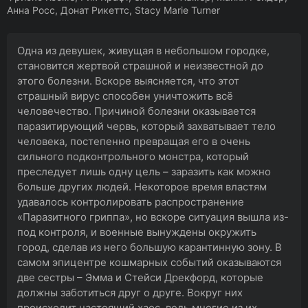
Анна Росс, Донат Рикеттс, Stacy Marie Turner
Одна из девушек, живущая в небольшом городке,
становится жертвой страшной и неизвестной до
этого болезни. Вскоре выясняется, что этот
страшный вирус способен уничтожить всё
человечество. Причиной болезни оказывается
паразитирующий червь, который захватывает тело
человека, постепенно превращая его в очень
сильного подконтрольного монстра, который
преследует лишь одну цель – заразить как можно
больше других людей. Некоторое время властям
удавалось контролировать распространение
«Паразитного гриппа», но вскоре ситуация вышла из-
под контроля, и военные вынуждены окружить
город, сделав из него большую карантинную зону. В
самом эпицентре кошмарных событий оказываются
две сестры – Эмма и Стейси Дрекфорд, которые
должны заботиться друг о друге. Вокруг них
происходит настоящий хаос, ведь многие из их