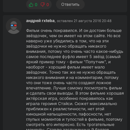
Ответить
0
0
андрей rxteba
,
оставлен 21 августа 2016 20:48
Фильм очень понравился. И он достоин больше
звёздочек, чем он имеет на этом сайте. Но все
наверно уже убедились в том, что на эти
звёздочки не нужно обращать никакого
внимания, потому что очень часто какое-нибудь
самое последнее фуфло имеет 5 звёзд (самый
яркий пример тому - фильм "Попутчик", и
наоборот - хороший фильм имеет мало
звёздочек. Точно так же не нужно обращать
никакого внимания и на комментарии, потому
что они тоже очень часто создают ложное
впечатление. Лучше самому посмотреть фильм
и сделать свои выводы. В этом фильме хорошая
актёрская игра, особенно понравилось как
играла героиня Стэйси. Сюжет максимально
приближен к реалистичности, нет этой
киношной напыщенности, пафосности, нет
глупых моментов и тупостей в фильме, поэтому
смотреть его интересно. Есть трогательные
моменты. Ставлю заслуженных 9 баллов.