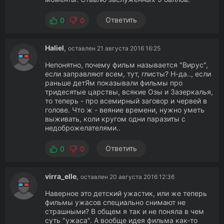
Ответить
0
0
Haliel
,
оставлен 21 августа 2016 16:25
Непонятно, почему фильм называется "Вирус",
если заправляют всем, тут, глисты? Н-да.., если
раньше детЯм показывали фильмы про
тридесятые царствы, всякие Озы и Зазеркалья,
то теперь - про всемирный заговор и червей в
голове. Что ж - веяние времени, нужно уметь
выживать, коли кругом одни паразиты с
недоброжелателями..
Ответить
0
0
virra_elle
,
оставлен 20 августа 2016 12:36
Наверное это детский ужастик, или же теперь
фильмы ужасов специально снимают не
страшными? В общем я так и не поняла в чем
суть "ужаса". А вообще идея фильма как-то