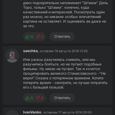
дико подозрительно напоминает "Штамм" Дель
Торо, только "Штамм". конечно, куда
качественней и интересней. Посмотреть один
раз можно, но никаких особых впечатлений
картина не оставляет. И оценивать ее даже не
за что.
Ответить
0
0
saechka
,
оставлен 18 августа 2016 13:20
Или ужасы разучились снимать, или мы
разучились бояться, но не пугают подобные
фильмы. Ну никак не пугают. Так и хочется
процитировать великого Станиславского: -"Не
верю!".Сказка о потерянном времени. Хотите
потерять время - смотрите, но лучше потратить
его с большей пользой.
Ответить
0
0
IvanVanko
,
оставлен 17 августа 2016 20:00