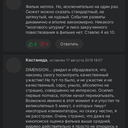
Фильм неплох. Но, исключительно на один раз.
Сюжет можно сказать стандартный, не
затянутый, не нудный. События развиты
динамично и вполне закономерно. Никакого
"мозгового штурма" и лихо закрученного
повествования в фильме нет. Ставлю 4 из 10.
Ответить
0
0
Кастанеда
,
оставлен 17 августа 2016 18:07
DIMENSION... увидел и обрадовался, что
наконец смогу посмотреть качественный
ужастик! Не тут-то было, и не ужастик и не
качественный, серо, уныло, абсолютно не
страшно, совершенно не интересно. Осилил
первые полчаса, потом начал перематывать.
Возможно именно в этот момент я и упустил те
великолепные 5 минут, о которых пишут
некоторые комментаторы, но скажу честно, я
не расстроен. Очень странно, что даже на
кинопоиске оценка фильма выше средней,
видимо действительно я просто не отношусь к