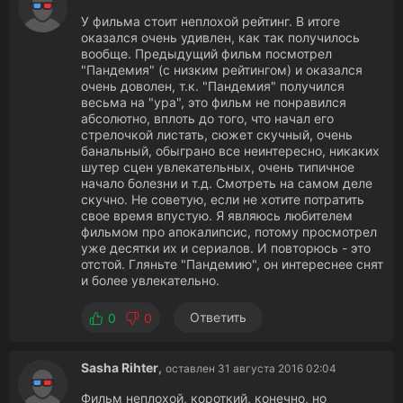
У фильма стоит неплохой рейтинг. В итоге
оказался очень удивлен, как так получилось
вообще. Предыдущий фильм посмотрел
"Пандемия" (с низким рейтингом) и оказался
очень доволен, т.к. "Пандемия" получился
весьма на "ура", это фильм не понравился
абсолютно, вплоть до того, что начал его
стрелочкой листать, сюжет скучный, очень
банальный, обыграно все неинтересно, никаких
шутер сцен увлекательных, очень типичное
начало болезни и т.д. Смотреть на самом деле
скучно. Не советую, если не хотите потратить
свое время впустую. Я являюсь любителем
фильмом про апокалипсис, потому просмотрел
уже десятки их и сериалов. И повторюсь - это
отстой. Гляньте "Пандемию", он интереснее снят
и более увлекательно.
Ответить
0
0
Sasha Rihter
,
оставлен 31 августа 2016 02:04
Фильм неплохой, короткий, конечно, но