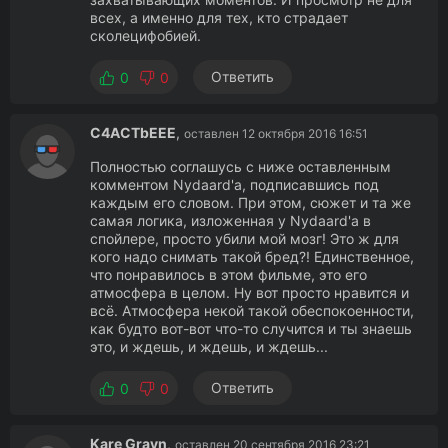
всех, а именно для тех, кто страдает
сколецифобией.
Ответить
0
0
C4ACTbEEE
,
оставлен 12 октября 2016 16:51
Полностью соглашусь с ниже оставленным
комментом Nydaard'а, подписавшись под
каждым его словом. При этом, сюжет и та же
самая логика, изложенная у Nydaard'а в
спойлере, просто убили мой мозг! Это ж для
кого надо снимать такой бред?! Единственное,
что понравилось в этом фильме, это его
атмосфера в целом. Ну вот просто нравится и
всё. Атмосфера некой такой обеспокоенности,
как будто вот-вот что-то случится и ты знаешь
это, и ждешь, и ждешь, и ждешь...
Ответить
0
0
Kare Grayn
,
оставлен 20 сентября 2016 23:21