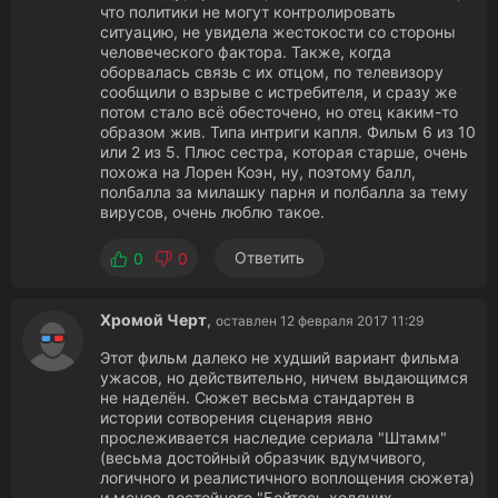
что политики не могут контролировать
ситуацию, не увидела жестокости со стороны
человеческого фактора. Также, когда
оборвалась связь с их отцом, по телевизору
сообщили о взрыве с истребителя, и сразу же
потом стало всё обесточено, но отец каким-то
образом жив. Типа интриги капля. Фильм 6 из 10
или 2 из 5. Плюс сестра, которая старше, очень
похожа на Лорен Коэн, ну, поэтому балл,
полбалла за милашку парня и полбалла за тему
вирусов, очень люблю такое.
Ответить
0
0
Хромой Черт
,
оставлен 12 февраля 2017 11:29
Этот фильм далеко не худший вариант фильма
ужасов, но действительно, ничем выдающимся
не наделён. Сюжет весьма стандартен в
истории сотворения сценария явно
прослеживается наследие сериала "Штамм"
(весьма достойный образчик вдумчивого,
логичного и реалистичного воплощения сюжета)
и менее достойного "Бойтесь ходячих