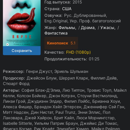
Год выпуска:
2015
Страна:
США
Озвучка:
Рус. Дублированный,
Eng.Original, Укр. Проф. багатоголосий
Жанр:
Фильмы
/
Драма
/
Ужасы
/
Фантастика
Кинопоиск
5.1
Качество:
FHD (1080p)
Продолжительность:
01:25
Режиссер:
Генри Джуст, Эриель Шульман
Продюсер:
Джейсон Блум, Шеррил Кларк, Филлип Дейв,
Стюарт Форд
Актеры:
София Блэк-Д’Элиа, Лио Типтон, Трэвис Тоуп, Майкл
Келли, Колсон Бэйкер, Джон Котрэн, Стоуни Вэстмолэнд,
Линзи Грэй, Джудиэнн Элдер, Филип Лэйбс, Брианна Хоуи,
Алекса Фишер, Брэндон Хэйл Эггерсен, Дженнифер Сэй Гэн,
Мэтт Надсен, Дин Нистат, Paul Trunz, Энни Эллис, Пол
Лаковара, Джей Хайрон, Брит Кайл, Люси Морнингстар,
Isabelle Sitterle, Уильям Патрик Браун, Джеймс Ди Томас,
Фриско Косме, Рик Крафт, Элизабет Хамер, Майкл Рейдер,