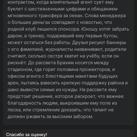
контрактом, когда влиятельный агент сует ему
буклет с шестизначными цифрами и обещанием
мгновенного трансфера за океан. Слова менеджера
о больших деньгах совпадают с новостью, что
родной клуб лишился спонсора. Юношу хотят забрать
даром, а тренер, подаривший ему первые бутсы,
может остаться без работы. Друзья рисуют баннеры
с его фамилией, журналисты названивают, родители
считают, сколько сестре хватит на учёбу, если он
рискнёт. До рассвета Брахим носится между
стадионом, где горит половина прожекторов, и
офисом агента с блестящими макетами будущих
арен, пытаясь взвесить крепкую поддержку района и
шанс вывести семью из нужды. На рассвете ему
предстоит решение, которое раскроет, что важнее:
благодарность людям, выкроившим ему поле из
песка, или стремление доказать, что талант не
должен ржаветь за высоким забором.
Спасибо за оценку!