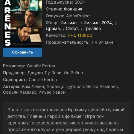
Год выпуска:
2024
Страна:
Франция
Озвучка:
AlphaProject
Жанр:
Фильмы
/
Фильмы 2024
/
Драма
/
Спорт
/
Триллер
Качество:
FHD (1080p)
Продолжительность:
1 ч 34 мин
Режиссер:
Camille Perton
Продюсер:
Джудит Лу Леви, Ив Робен
Сценарист:
Camille Perton
Актеры:
Ком Левин, Лоренцо Цурцоло, Эдгар Рамирес,
Софьян Хаммес, Ильес Кадри
Звон старых ворот казался Брахиму лучшей музыкой
детства. Главный герой в фильме "Игра по-
крупному" к совершеннолетию получает вызов из
престижного клуба и уже держит ручку над первым