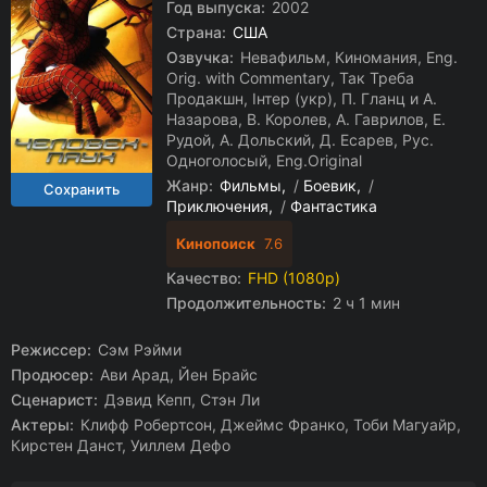
Год выпуска:
2002
Страна:
США
Озвучка:
Невафильм, Киномания, Eng.
Orig. with Commentary, Так Треба
Продакшн, Інтер (укр), П. Гланц и А.
Назарова, В. Королев, А. Гаврилов, Е.
Рудой, А. Дольский, Д. Есарев, Рус.
Одноголосый, Eng.Original
Жанр:
Фильмы
/
Боевик
/
Приключения
/
Фантастика
Кинопоиск
7.6
Качество:
FHD (1080p)
Продолжительность:
2 ч 1 мин
Режиссер:
Сэм Рэйми
Продюсер:
Ави Арад, Йен Брайс
Сценарист:
Дэвид Кепп, Стэн Ли
Актеры:
Клифф Робертсон, Джеймс Франко, Тоби Магуайр,
Кирстен Данст, Уиллем Дефо