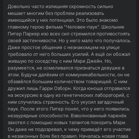
Довольно часто излишняя скромность сильно
мешает многим без проблем реализовать
имеющийся у них потенциал. Это было знакомо
главному герою фильма "Человек-паук". Школьник
Питер Паркер изо всех сил стремился противостоять
своей застенчивости. Но у него мало что получалось.
Даже простое общение с незнакомцем на улице
требовало от него больших усилий. А ещё он обожал
жившую по соседству с ним Мэри Джейн. Но,
разумеется, не осмеливался признаться девушке в
этом. Будучи далёким от коммуникабельности, он не
обзавёлся большим количеством товарищей. С ним
дружил лишь Гарри Озборн. Когда юноша отправился
на экскурсию в одну из генетических лабораторий, с
ним случилась странность. Его укусил загадочный
паук. После этого Питер понял, что у него появились
незаурядные способности. Взволнованный паренёк
захотел с помощью новых талантов покорить Мэри.
Он даже не подозревал, к чему приведёт его участие
в незаконных боях без правил. Началась новая глава