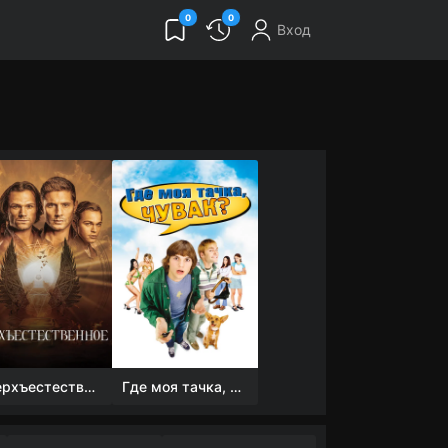
0
0
Вход
Сверхъестественное
Где моя тачка, чувак?