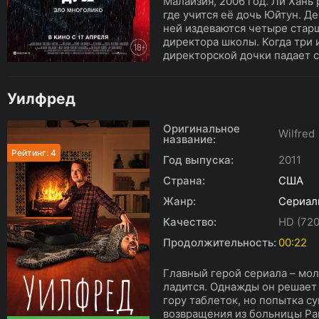
Малайзия, 2006 год. Ли Хань
где учится её дочь Юйтун. Де
ней издеваются четыре стар
директора школы. Когда три 
директорской дочки падает с 
Уилфред
Оригинальное
Wilfred
название:
Рейтинг: 4
Год выпуска:
2011
Страна:
США
Жанр:
Сериал
Качество:
HD (720
Продолжительность:
00:22
Главный герой сериала – мол
ладится. Однажды он решает
гору таблеток, но попытка с
возвращения из больницы Ра