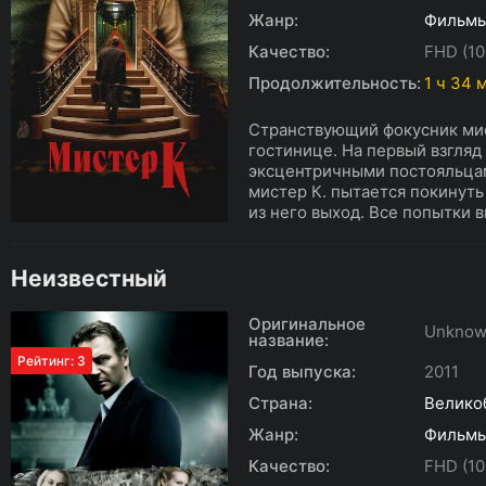
Жанр:
Фильм
Качество:
FHD (10
Продолжительность:
1 ч 34 
Странствующий фокусник мис
гостинице. На первый взгляд
эксцентричными постояльца
мистер К. пытается покинуть
из него выход. Все попытки в
Неизвестный
Оригинальное
Unkno
название:
Рейтинг: 3
Год выпуска:
2011
Страна:
Велико
Жанр:
Фильм
Качество:
FHD (10