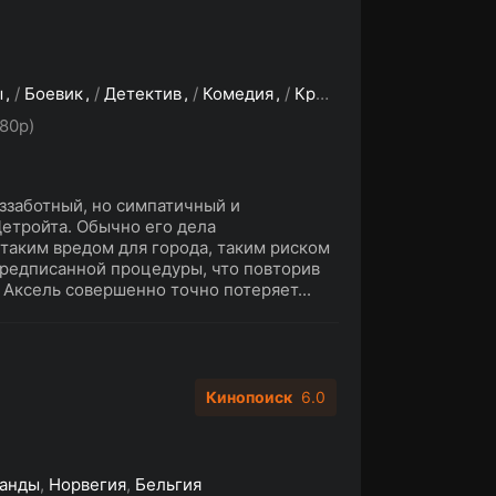
ы
/
Боевик
/
Детектив
/
Комедия
/
Криминал
/
Триллер
80p)
ззаботный, но симпатичный и
Детройта. Обычно его дела
 таким вредом для города, таким риском
редписанной процедуры, что повторив
 Аксель совершенно точно потеряет...
Кинопоиск
6.0
анды
,
Норвегия
,
Бельгия