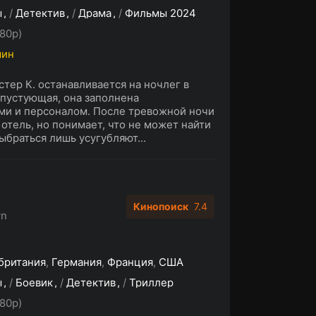
ы
/
Детектив
/
Драма
/
Фильмы 2024
80p)
мин
тер К. останавливается на ночлег в
 пустующая, она заполнена
ми и персоналом. После тревожной ночи
 отель, но понимает, что не может найти
ыбраться лишь усугубляют...
Кинопоиск
7.4
wn
британия
,
Германия
,
Франция
,
США
ы
/
Боевик
/
Детектив
/
Триллер
80p)