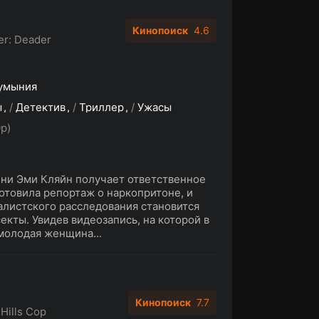
Кинопоиск
4.6
ser: Deader
умыния
ы
/
Детектив
/
Триллер
/
Ужасы
p)
ни Эми Кляйн получает ответственное
готовила репортаж о наркопритоне, и
листского расследования становится
екты. Увидев видеозапись, на которой в
молодая женщина...
Кинопоиск
7.7
 Hills Cop