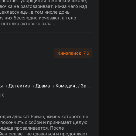
 работает уборщицей в женской школе,
вочка не разговаривает, из-за чего над
шеклассницы, в том числе дочь
из них бесследно исчезают, а тело
потолка актового зала...
Кинопоиск
7.6
ы
/
Детектив
/
Драма
/
Комедия
/
Зарубежные сериалы
p)
одой адвокат Райан, жизнь которого не
 покончить с собой и принимает целую
уицида проваливается. После
йан решает не сдаваться и продолжает