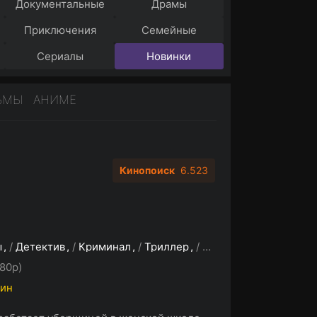
Документальные
Драмы
Приключения
Семейные
Сериалы
Новинки
ЬМЫ
АНИМЕ
Кинопоиск
6.523
ы
/
Детектив
/
Криминал
/
Триллер
/
Фильмы 2024
80p)
мин