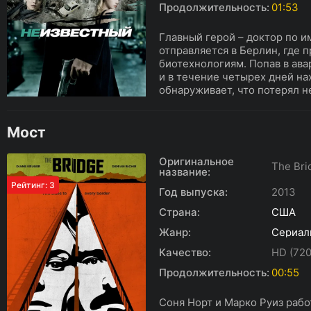
Продолжительность:
01:53
Главный герой – доктор по и
отправляется в Берлин, где 
биотехнологиям. Попав в ав
и в течение четырех дней на
обнаруживает, что потерял не
Мост
Оригинальное
The Bri
название:
Рейтинг: 3
Год выпуска:
2013
Страна:
США
Жанр:
Сериал
Качество:
HD (720
Продолжительность:
00:55
Соня Норт и Марко Руиз рабо