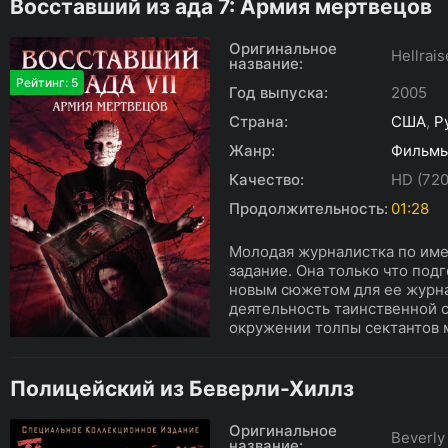
Восставший из ада 7: Армия мертвецов
Оригинальное
Hellrai
название:
Рейтинг: 5
Год выпуска:
2005
Страна:
США
,
Р
Жанр:
Фильм
Качество:
HD (720
Продолжительность:
01:28
Молодая журналистка по име
задание. Она только что под
новым сюжетом для ее журна
деятельность таинственной с
окружении толпы сектантов 
Полицейский из Беверли-Хиллз
Оригинальное
Beverly
название: