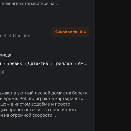
 навсегда отправиться на...
Кинопоиск
4.4
cefield Incident
анада
ы
/
Боевик
/
Детектив
/
Триллер
/
Ужасы
/
Фантастика
p)
зжают в уютный лесной домик на берегу
и время. Ребята играют в карты, много
ышом в чистом водоёме и просто
дых прерывается из-за непонятного
й на огромной скорости...