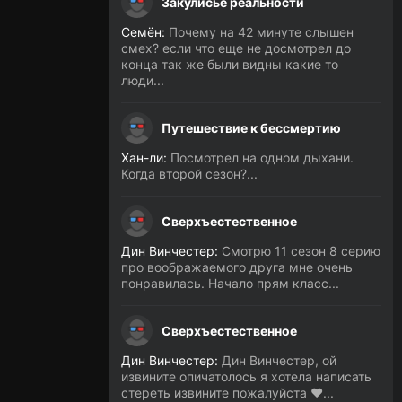
Закулисье реальности
Семён:
Почему на 42 минуте слышен
смех? если что еще не досмотрел до
конца так же были видны какие то
люди...
Путешествие к бессмертию
Хан-ли:
Посмотрел на одном дыхани.
Когда второй сезон?...
Сверхъестественное
Дин Винчестер:
Смотрю 11 сезон 8 серию
про воображаемого друга мне очень
понравилась. Начало прям класс...
Сверхъестественное
Дин Винчестер:
Дин Винчестер, ой
извините опичатолось я хотела написать
стереть извините пожалуйста ❤️...