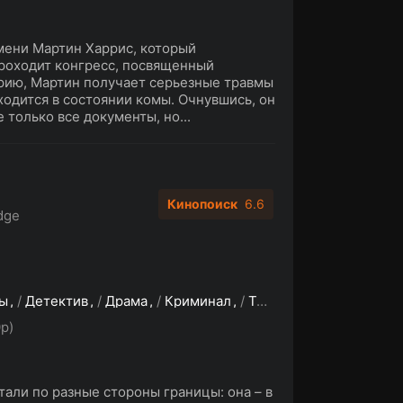
мени Мартин Харрис, который
проходит конгресс, посвященный
арию, Мартин получает серьезные травмы
ходится в состоянии комы. Очнувшись, он
 только все документы, но...
Кинопоиск
6.6
dge
ы
/
Детектив
/
Драма
/
Криминал
/
Триллер
/
Зарубежные
p)
тали по разные стороны границы: она – в