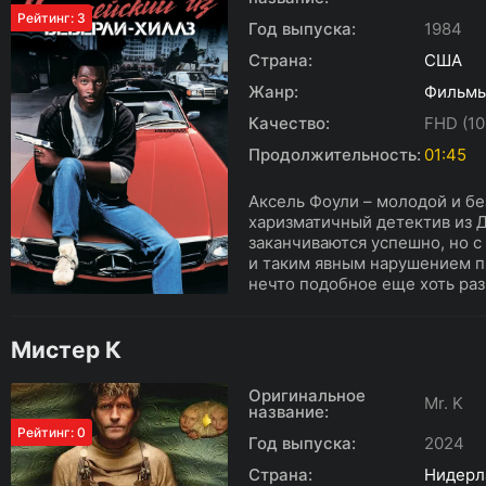
Рейтинг: 3
Год выпуска:
1984
Страна:
США
Жанр:
Фильм
Качество:
FHD (10
Продолжительность:
01:45
Аксель Фоули – молодой и бе
харизматичный детектив из 
заканчиваются успешно, но с
и таким явным нарушением п
нечто подобное еще хоть раз
Мистер К
Оригинальное
Mr. K
название:
Рейтинг: 0
Год выпуска:
2024
Страна:
Нидерл