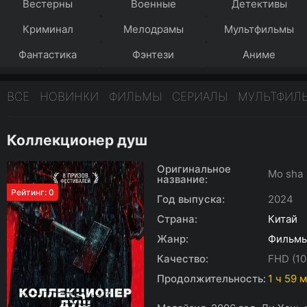
Вестерны
Военные
Детективы
Криминал
Мелодрамы
Мультфильмы
Фантастика
Фэнтези
Аниме
ВСЕ
НОВИНКИ
ФИЛЬМЫ
СЕРИАЛЫ
МУЛЬТФИЛ
Коллекционер душ
Оригинальное
Mo sha
название:
Рейтинг: 0
Год выпуска:
2024
Страна:
Китай
Жанр:
Фильм
Качество:
FHD (10
Продолжительность:
1 ч 59 