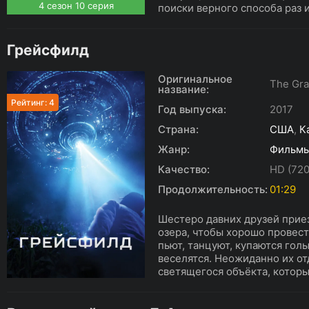
4 сезон 10 серия
поиски верного способа раз и
Грейсфилд
Оригинальное
The Gra
название:
Рейтинг: 4
Год выпуска:
2017
Страна:
США
,
К
Жанр:
Фильм
Качество:
HD (720
Продолжительность:
01:29
Шестеро давних друзей прие
озера, чтобы хорошо провест
пьют, танцуют, купаются гол
веселятся. Неожиданно их от
светящегося объёкта, которы