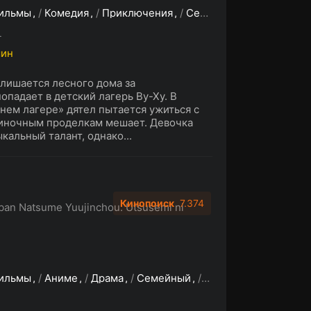
ильмы
/
Комедия
/
Приключения
/
Семейный
/
Фэнтези
L
мин
лишается лесного дома за
падает в детский лагерь Ву-Ху. В
нем лагере» дятел пытается ужиться с
диночным проделкам мешает. Девочка
кальный талант, однако...
Кинопоиск
7.374
ban Natsume Yuujinchou: Utsusemi ni
ильмы
/
Аниме
/
Драма
/
Семейный
/
Фэнтези