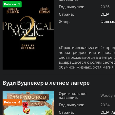
Рейтинг: 5
Год выпуска:
2026
Страна:
США
Жанр:
Фильм
«Практическая магия 2» про
через три десятилетия после
снова оказываются в центре 
возвращаются к ролям сестёр
обычной жизнью, хотя магия 
Вуди Вудпекер в летнем лагере
Оригинальное
Woody 
название:
Рейтинг: 4
Год выпуска:
2024
Страна:
США
,
А