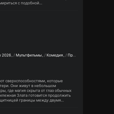
мириться с подобной...
 2026
/
Мультфильмы
/
Комедия
/
Приключения
/
Семейн
ют сверхспособностями, которые
атери. Они живут в небольшом
ы, где магия скрыта от глаз обычных
рилежная Злата готовится продолжить
ащитницей границы между двумя...