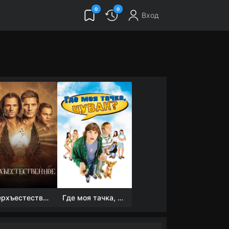
0
0
Вход
Сверхъестественное
Где моя тачка, чувак?