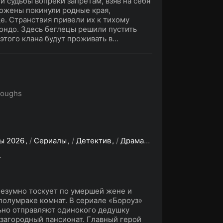
и судьбы вопреки запретам, взяв на себя
ожены покинули родные края,
е. Странствия привели их к тихому
ондо. Здесь беглецы решили пустить
того клана будут проживать в...
roughs
ы 2026
/
Сериалы
/
Детектив
/
Драма
/
Приключения
/
Фэ
L
езумно тоскует по умершей жене и
 полумраке комнат. В сериале «Бороуз»
ьно отправляют одинокого дедушку
 загородный пансионат. Главный герой