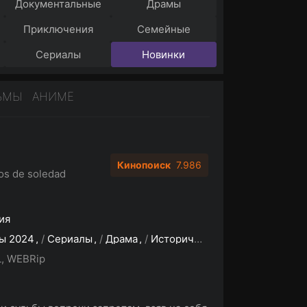
Документальные
Драмы
Приключения
Семейные
Сериалы
Новинки
ЬМЫ
АНИМЕ
Кинопоиск
7.986
os de soledad
ия
ы 2024
/
Сериалы
/
Драма
/
Исторические
/
Фэнтези
/
За
, WEBRip