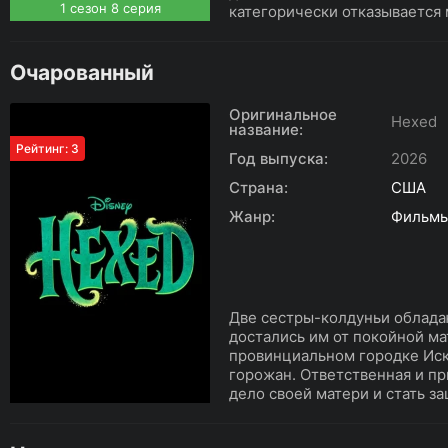
1 сезон 8 серия
категорически отказывается 
Очарованный
Оригинальное
Hexed
название:
Рейтинг: 3
Год выпуска:
2026
Страна:
США
Жанр:
Фильмы
Две сестры-колдуньи облада
достались им от покойной м
провинциальном городке Искр
горожан. Ответственная и п
дело своей матери и стать з