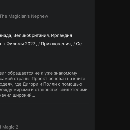
 The Magician's Nephew
анада
,
Великобритания
,
Ирландия
ы
/
Фильмы 2027
/
Приключения
/
Семейный
/
Фэнтези
виг обращается не к уже знакомому
 самой страны. Проект основан на книге
одея», где Дигори и Полли с помощью
ежду мирами и становятся свидетелями
начил широкий...
l Magic 2