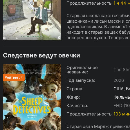
Продолжительность:
1 ч 44 
Старшая школа кажется обыч
шкафчиками лисьи маски и с
одноклассникам. В аниме «Т
находит в старых вещах бабу
покорённых духов. Теперь все
Следствие ведут овечки
Оригинальное
The She
название:
Рейтинг: 4
Год выпуска:
2026
Страна:
США
,
В
Жанр:
Фильм
Качество:
FHD (10
Продолжительность:
103 ми
Старая овца Мардж привыкла