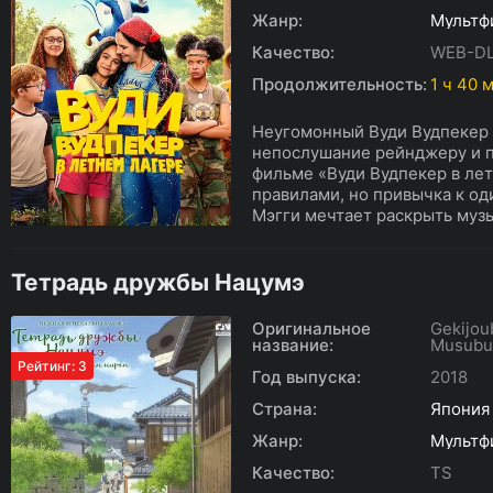
Жанр:
Мультф
Качество:
WEB-D
Продолжительность:
1 ч 40 
Неугомонный Вуди Вудпекер 
непослушание рейнджеру и по
фильме «Вуди Вудпекер в лет
правилами, но привычка к о
Мэгги мечтает раскрыть музы
Тетрадь дружбы Нацумэ
Оригинальное
Gekijou
название:
Musubu
Рейтинг: 3
Год выпуска:
2018
Страна:
Япония
Жанр:
Мультф
Качество:
TS