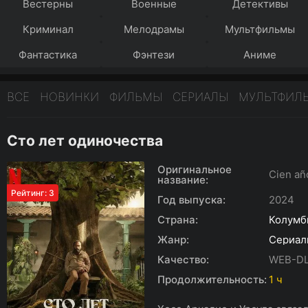
Вестерны
Военные
Детективы
Криминал
Мелодрамы
Мультфильмы
Фантастика
Фэнтези
Аниме
ВСЕ
НОВИНКИ
ФИЛЬМЫ
СЕРИАЛЫ
МУЛЬТФИЛ
Сто лет одиночества
Оригинальное
Cien añ
название:
Рейтинг: 3
Год выпуска:
2024
Страна:
Колумб
Жанр:
Сериал
Качество:
WEB-DL
Продолжительность:
1 ч