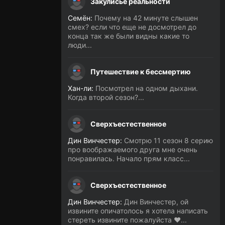
Закулисье реальности
Семён:
Почему на 42 минуте слышен
смех? если что еще не досмотрел до
конца так же были видны какие то
люди...
Путешествие к бессмертию
Хан-ли:
Посмотрел на одном дыхани.
Когда второй сезон?...
Сверхъестественное
Дин Винчестер:
Смотрю 11 сезон 8 серию
про воображаемого друга мне очень
понравилась. Начало прям класс...
Сверхъестественное
Дин Винчестер:
Дин Винчестер, ой
извините опичатолось я хотела написать
стереть извините пожалуйста ❤️...