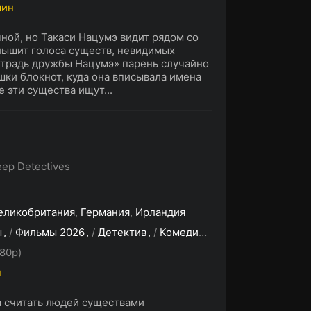
мин
ной, но Такаси Нацумэ видит рядом со
лышит голоса существ, невидимых
етрадь дружбы Нацумэ» парень случайно
шки блокнот, куда она вписывала имена
 эти существа ищут...
ep Detectives
еликобритания
,
Германия
,
Ирландия
ы
/
Фильмы 2026
/
Детектив
/
Комедия
/
Фэнтези
80p)
н
 считать людей существами