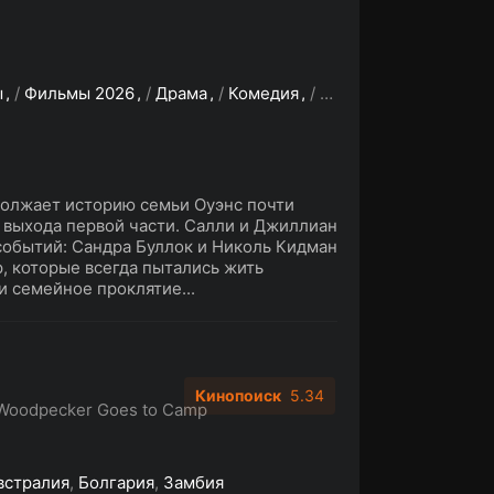
ы
/
Фильмы 2026
/
Драма
/
Комедия
/
Мелодрама
/
Фэнтез
должает историю семьи Оуэнс почти
 выхода первой части. Салли и Джиллиан
событий: Сандра Буллок и Николь Кидман
, которые всегда пытались жить
и семейное проклятие...
Кинопоиск
5.34
Woodpecker Goes to Camp
встралия
,
Болгария
,
Замбия