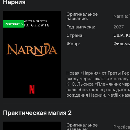
Нарния
Оригинальное
Narnia:
название:
Рейтинг: 5
Год выпуска:
2027
Страна:
США
,
К
Жанр:
Фильм
Новая «Нарния» от Греты Гер
входу через шкаф, а к началу
К. С. Льюиса «Племянник чар
волшебных колец попадают м
рождения Нарнии. Netflix наз
Практическая магия 2
Оригинальное
Practica
название: