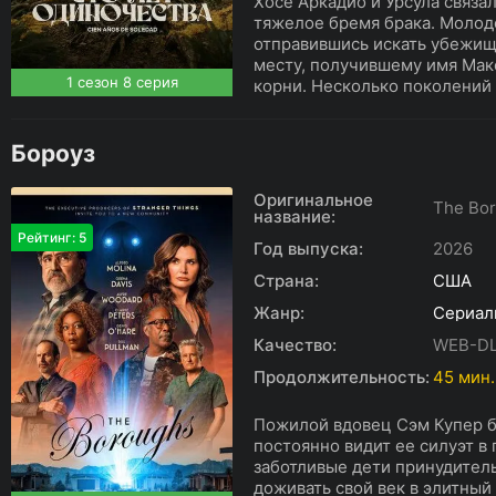
Хосе Аркадио и Урсула связал
тяжелое бремя брака. Молод
отправившись искать убежищ
месту, получившему имя Мак
1 сезон 8 серия
корни. Несколько поколений э
Бороуз
Оригинальное
The Bo
название:
Рейтинг: 5
Год выпуска:
2026
Страна:
США
Жанр:
Сериал
Качество:
WEB-D
Продолжительность:
45 мин.
Пожилой вдовец Сэм Купер б
постоянно видит ее силуэт в
заботливые дети принудител
доживать свой век в элитный