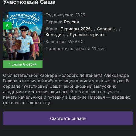
Участковый Саша
Год выпуска:
2025
Страна:
Россия
5
Жанр:
Сериалы 2025
/
Сериалы
/
Комедия
/
Русские сериалы
Качество:
WEB-DL
Продолжительность:
11 мин
1 сезон 8 серия
О блистательной карьере молодого лейтенанта Александра
Галина в столичной киберполиции ходили упорные слухи. В
сериале "Участковый Саша" амбициозный выпускник
академии вместо сияющих огней мегаполиса получает
печать начальника и путёвку в Верхние Низовья — деревню,
где вокзал закрыт ещё
Смотреть онлайн