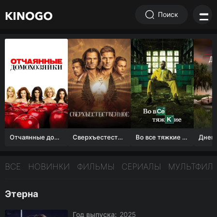
Поиск
Отчаянные домохозяйки (1 сезон)
Сверхъестественное
Во все тяжкие 1-5 сезон
ВСЕ
НОВИНКИ
ФИЛЬМЫ
СЕРИАЛЫ
МУЛЬТФИЛ
Этерна
Год выпуска:
2025