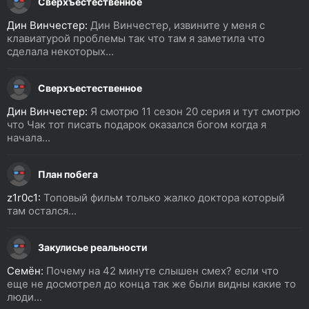
Сверхъестественное
Дин Винчестер:
Дин Винчестер, извините у меня с
клавиатурой проблемы так что там я заметила что
сделала некоторых...
Сверхъестественное
Дин Винчестер:
Я смотрю 11 сезон 20 серия и тут смотрю
что Чак тот писать подарок оказался богом когда я
начала...
План побега
z1r0c1:
Топовый фильм только жалко доктора который
там остался...
Закулисье реальности
Семён:
Почему на 42 минуте слышен смех? если что
еще не досмотрел до конца так же были видны какие то
люди...