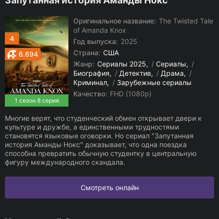
Запутанная история Аманды Нокс
Оригинальное название:
The Twisted Tale
of Amanda Knox
4
Год выпуска:
2025
Страна:
США
6.694
Жанр:
Сериалы 2025
/
Сериалы
/
Биография
/
Детектив
/
Драма
/
Криминал
/
Зарубежные сериалы
Качество:
FHD (1080p)
1 сезон 8 серия
Многие верят, что студенческий обмен открывает двери к
культуре и дружбе, а единственными трудностями
становятся языковые оговорки. Но сериал "Запутанная
история Аманды Нокс" доказывает, что одна поездка
способна превратить обычную студентку в центральную
фигуру международного скандала.
Смотреть онлайн