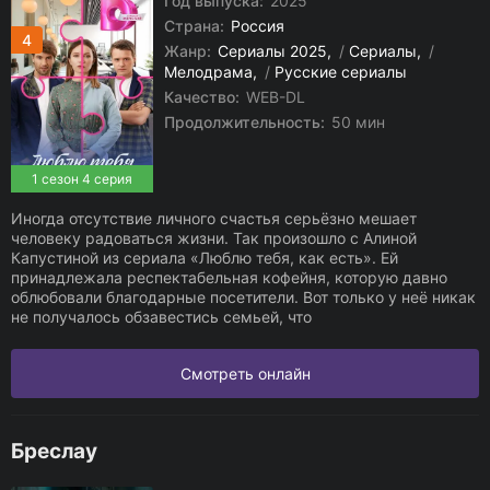
Год выпуска:
2025
Страна:
Россия
4
Жанр:
Сериалы 2025
/
Сериалы
/
Мелодрама
/
Русские сериалы
Качество:
WEB-DL
Продолжительность:
50 мин
1 сезон 4 серия
Иногда отсутствие личного счастья серьёзно мешает
человеку радоваться жизни. Так произошло с Алиной
Капустиной из сериала «Люблю тебя, как есть». Ей
принадлежала респектабельная кофейня, которую давно
облюбовали благодарные посетители. Вот только у неё никак
не получалось обзавестись семьей, что
Смотреть онлайн
Бреслау