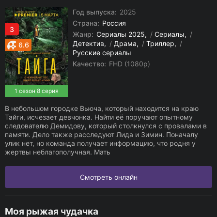
Год выпуска:
2025
Страна:
Россия
3
Жанр:
Сериалы 2025
/
Сериалы
/
Детектив
/
Драма
/
Триллер
/
6.6
Русские сериалы
Качество:
FHD (1080p)
1 сезон 8 серия
В небольшом городке Вьюча, который находится на краю
Тайги, исчезает девчонка. Найти её поручают опытному
следователю Демидову, который столкнулся с провалами в
памяти. Дело также расследуют Лида и Зимин. Поначалу
улик нет, но команда получает информацию, что родня у
жертвы неблагополучная. Мать
Смотреть онлайн
Моя рыжая чудачка