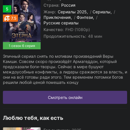
Страна:
Россия
5
Жанр:
Сериалы 2025
/
Сериалы
/
Приключения
/
Фэнтези
/
7.5
Русские сериалы
Качество:
FHD (1080p)
Продолжительность:
48 мин
1 сезон 6 серия
Эпичный сериал снять по мотивам произведений Веры
Камши. Совсем скоро произойдёт Армагеддон, который
предсказали боги-творцы. Сейчас в мире бушуют
междоусобные конфликты, а лидеры сражаются за власть, и
они на всё готовы ради этого. Тем временем потомки богов
решили любой ценой помешать концу
Смотреть онлайн
Люблю тебя, как есть