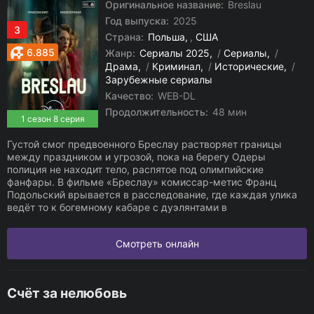
Оригинальное название:
Breslau
Год выпуска:
2025
3
Страна:
Польша
,
США
6.885
Жанр:
Сериалы 2025
/
Сериалы
/
Драма
/
Криминал
/
Исторические
/
Зарубежные сериалы
Качество:
WEB-DL
Продолжительность:
48 мин
1 сезон 8 серия
Густой смог предвоенного Бреслау растворяет границы
между праздником и угрозой, пока на берегу Одеры
полиция не находит тело, распятое под олимпийские
фанфары. В фильме «Бреслау» комиссар-метис Франц
Подольский врывается в расследование, где каждая улика
ведёт то к богемному кабаре с дуэлянтами в
Смотреть онлайн
Счёт за нелюбовь