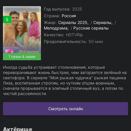
Год выпуска:
2025
Страна:
Россия
5
Жанр:
Сериалы 2025
/
Сериалы
/
Мелодрама
/
Русские сериалы
Качество:
HDTVRip
Продолжительность:
50 мин
1 сезон 4 серия
Иногда судьба устраивает столкновения, которые
переворачивают жизнь быстрее, чем загорается зелёный на
светофоре. В сериале "Моя рыжая чудачка" рыжая пацанка
Лиза, воспитанная строгим, но чутким отцом-военным,
сначала прорывается в элитный столичный вуз, а потом по
чистой рассеянности
Смотреть онлайн
Актёрище