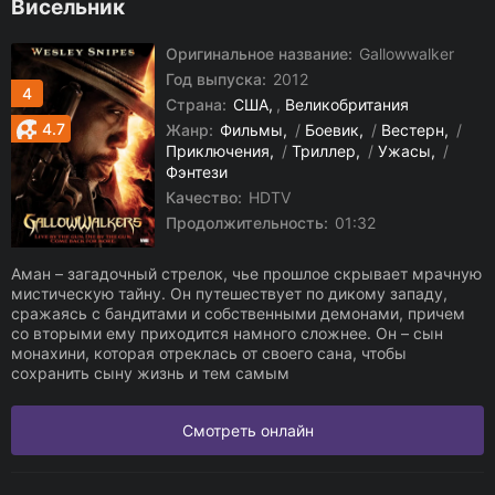
Висельник
Оригинальное название:
Gallowwalker
Год выпуска:
2012
4
Страна:
США
,
Великобритания
4.7
Жанр:
Фильмы
/
Боевик
/
Вестерн
/
Приключения
/
Триллер
/
Ужасы
/
Фэнтези
Качество:
HDTV
Продолжительность:
01:32
Аман – загадочный стрелок, чье прошлое скрывает мрачную
мистическую тайну. Он путешествует по дикому западу,
сражаясь с бандитами и собственными демонами, причем
со вторыми ему приходится намного сложнее. Он – сын
монахини, которая отреклась от своего сана, чтобы
сохранить сыну жизнь и тем самым
Смотреть онлайн