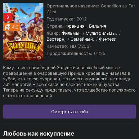
Оригинальное название:
Cendrillon au Far
West
3
Год выпуска:
2012
Страна:
Франция
,
Бельгия
4.2
Жанр:
Фильмы
/
Мультфильмы
/
Вестерн
/
Семейный
/
Фэнтези
Качество:
HD (720p)
Продолжительность:
01:25
Кому-то история бедной Золушки и волшебный миг ее
превращения в очаровавшую Принца красавицу навязла в
зубах, кто-то ею очарован. Но ничего комичного, не правда
ли? Напротив – все сказочно ласкает нежные чувства.
Теперь на секунду представьте, что волшебство популярного
сюжета стало основой
Смотреть онлайн
Любовь как искупление