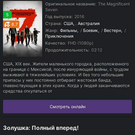
Оригинальное название:
The Magnificent
Seven
5
Год выпуска:
2016
Страна:
США
,
Австралия
6.7
Жанр:
Фильмы
/
Боевик
/
Вестерн
/
Приключения
Качество:
FHD (1080p)
Продолжительность:
02:12
США, XIX век. Жители маленького городка, расположенного
на границе с Мексикой, после изнуряющей войны, с трудом
выживают в тяжелейших условиях. И без того небольшие
припасы у них постоянно отбирает жестокая банда,
главенствующая в этих краях. Когда у людей заканчиваются
средства откупаться от
Смотреть онлайн
Золушка: Полный вперед!