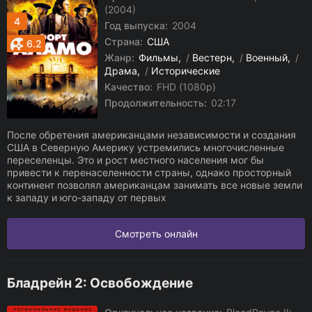
(2004)
4
Год выпуска:
2004
Страна:
США
6.2
Жанр:
Фильмы
/
Вестерн
/
Военный
/
Драма
/
Исторические
Качество:
FHD (1080p)
Продолжительность:
02:17
После обретения американцами независимости и создания
США в Северную Америку устремились многочисленные
переселенцы. Это и рост местного населения мог бы
привести к перенаселенности страны, однако просторный
континент позволял американцам занимать все новые земли
к западу и юго-западу от первых
Смотреть онлайн
Бладрейн 2: Освобождение