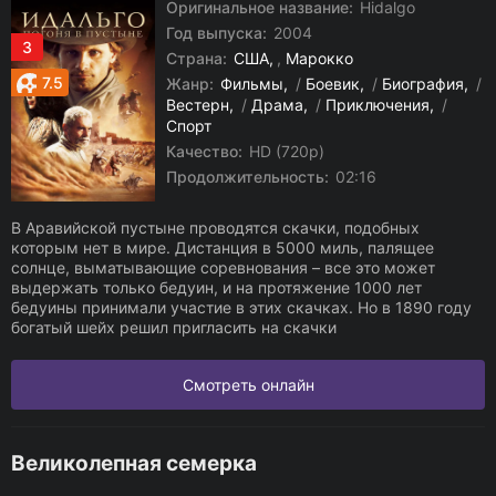
Оригинальное название:
Hidalgo
Год выпуска:
2004
3
Страна:
США
,
Марокко
7.5
Жанр:
Фильмы
/
Боевик
/
Биография
/
Вестерн
/
Драма
/
Приключения
/
Спорт
Качество:
HD (720p)
Продолжительность:
02:16
В Аравийской пустыне проводятся скачки, подобных
которым нет в мире. Дистанция в 5000 миль, палящее
солнце, выматывающие соревнования – все это может
выдержать только бедуин, и на протяжение 1000 лет
бедуины принимали участие в этих скачках. Но в 1890 году
богатый шейх решил пригласить на скачки
Смотреть онлайн
Великолепная семерка