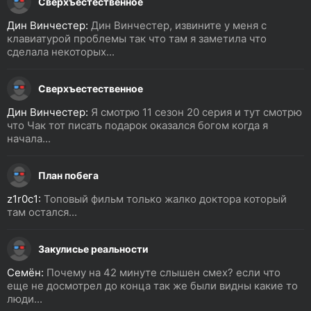
Сверхъестественное
Дин Винчестер:
Дин Винчестер, извините у меня с
клавиатурой проблемы так что там я заметила что
сделала некоторых...
Сверхъестественное
Дин Винчестер:
Я смотрю 11 сезон 20 серия и тут смотрю
что Чак тот писать подарок оказался богом когда я
начала...
План побега
z1r0c1:
Топовый фильм только жалко доктора который
там остался...
Закулисье реальности
Семён:
Почему на 42 минуте слышен смех? если что
еще не досмотрел до конца так же были видны какие то
люди...