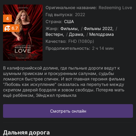
Оригинальное название:
Redeeming Love
Год выпуска:
2022
4
Страна:
США
6.7
Жанр:
Фильмы
/
Фильмы 2022
/
Вестерн
/
Драма
/
Мелодрама
Качество:
FHD (1080p)
Продолжительность:
2 ч 14 мин
В калифорнийской долине, где пыльные дороги ведут к
шумным приискам и прокуренным салунам, судьбы
ломаются быстрее спичек. И вот главная героиня фильма
"Любовь как искупление" оказалась на перепутье между
скрипом дверей борделя и зовом свободы. Потеряв мать
ещё ребёнком, Эйнджел привыкла
Смотреть онлайн
Дальняя дорога