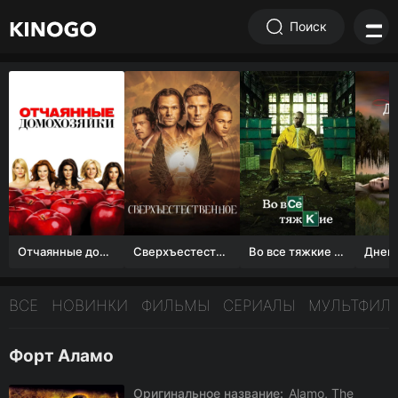
Поиск
Отчаянные домохозяйки (1 сезон)
Сверхъестественное
Во все тяжкие 1-5 сезон
ВСЕ
НОВИНКИ
ФИЛЬМЫ
СЕРИАЛЫ
МУЛЬТФИЛ
Форт Аламо
Оригинальное название:
Alamo, The