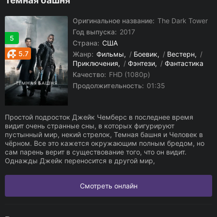
Темная башня
Оригинальное название:
The Dark Tower
Год выпуска:
2017
5
Страна:
США
5.7
Жанр:
Фильмы
/
Боевик
/
Вестерн
/
Приключения
/
Фэнтези
/
Фантастика
Качество:
FHD (1080p)
Продолжительность:
01:35
Простой подросток Джейк Чемберс в последнее время
видит очень странные сны, в которых фигурируют
пустынный мир, некий стрелок, Темная башня и Человек в
чёрном. Все это кажется окружающим полным бредом, но
сам парень верит в существование того, что он видит.
Однажды Джейк переносится в другой мир,
Смотреть онлайн