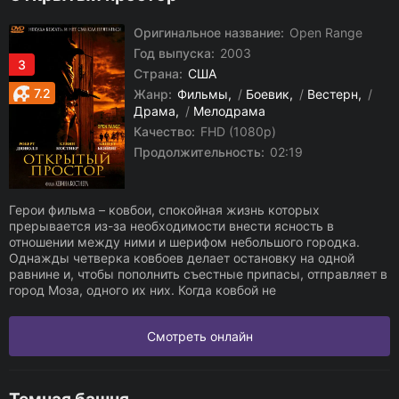
Оригинальное название:
Open Range
Год выпуска:
2003
3
Страна:
США
7.2
Жанр:
Фильмы
/
Боевик
/
Вестерн
/
Драма
/
Мелодрама
Качество:
FHD (1080p)
Продолжительность:
02:19
Герои фильма – ковбои, спокойная жизнь которых
прерывается из-за необходимости внести ясность в
отношении между ними и шерифом небольшого городка.
Однажды четверка ковбоев делает остановку на одной
равнине и, чтобы пополнить съестные припасы, отправляет в
город Моза, одного их них. Когда ковбой не
Смотреть онлайн