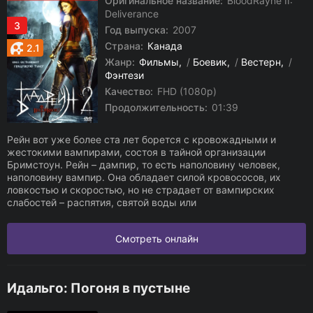
Оригинальное название:
BloodRayne II:
Deliverance
3
Год выпуска:
2007
Страна:
Канада
2.1
Жанр:
Фильмы
/
Боевик
/
Вестерн
/
Фэнтези
Качество:
FHD (1080p)
Продолжительность:
01:39
Рейн вот уже более ста лет борется с кровожадными и
жестокими вампирами, состоя в тайной организации
Бримстоун. Рейн – дампир, то есть наполовину человек,
наполовину вампир. Она обладает силой кровососов, их
ловкостью и скоростью, но не страдает от вампирских
слабостей – распятия, святой воды или
Смотреть онлайн
Идальго: Погоня в пустыне