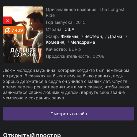
Оригинальное название:
The Longest
Ride
3
Год выпуска:
2015
Страна:
США
7.409
Жанр:
Фильмы
/
Вестерн
/
Драма
/
Комедия
/
Мелодрама
Качество:
BDRip
Продолжительность:
02:08
Люк – молодой мужчина, который когда-то был чемпионом
по родео. В скачках на быках ему не было равных, ведь
хорошо держаться в седле он учился с малых лет. Спустя
время парень решает вернуться в мир скачек, чтобы вновь
заниматься своим любимым делом, вернуть себе звание
чемпиона и сохранить ранчо
Смотреть онлайн
Открытый простор