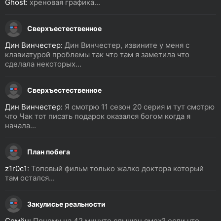
Ghost:
хреновая графика...
Сверхъестественное
Дин Винчестер:
Дин Винчестер, извините у меня с
клавиатурой проблемы так что там я заметила что
сделала некоторых...
Сверхъестественное
Дин Винчестер:
Я смотрю 11 сезон 20 серия и тут смотрю
что Чак тот писать подарок оказался богом когда я
начала...
План побега
z1r0c1:
Топовый фильм только жалко доктора который
там остался...
Закулисье реальности
Семён:
Почему на 42 минуте слышен смех? если что