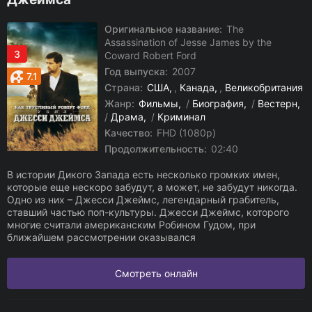
Оригинальное название:
The
Assassination of Jesse James by the
3
Coward Robert Ford
Год выпуска:
2007
7.1
Страна:
США
,
Канада
,
Великобритания
Жанр:
Фильмы
/
Биография
/
Вестерн
/
Драма
/
Криминал
Качество:
FHD (1080p)
Продолжительность:
02:40
В истории Дикого Запада есть несколько громких имен,
которые еще нескоро забудут, а может, не забудут никогда.
Одно из них – Джесси Джеймс, легендарный грабитель,
ставший частью поп-культуры. Джесси Джеймс, которого
многие считали американским Робином Гудом, при
ближайшем рассмотрении оказывался
Смотреть онлайн