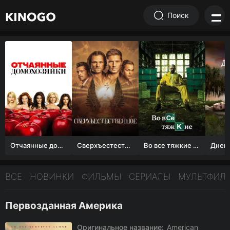
Поиск
Отчаянные домохозяйки (1 сезон)
Сверхъестественное
Во все тяжкие 1-5 сезон
ВСЕ
НОВИНКИ
ФИЛЬМЫ
СЕРИАЛЫ
МУЛЬТФИЛ
Первозданная Америка
Оригинальное название:
American