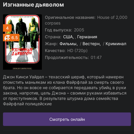
Изгнанные дьяволом
Оригинальное название:
House of 2,000
corpses
4
Год выпуска:
2005
Страна:
США
,
Германия
6.5
Жанр:
Фильмы
/
Вестерн
/
Криминал
Качество:
HD (720p)
Продолжительность:
01:47
Джон Кинси Уайдел – техасский шериф, который намерен
отомстить маньякам из клана Файрфлай за смерть своего
брата. Но он вовсе не собирается передавать убийц в руки
закона, напротив, цель Джона – своими руками избавиться
от преступников. В результате штурма дома семейства
Файрфлай полицейские
Смотреть онлайн