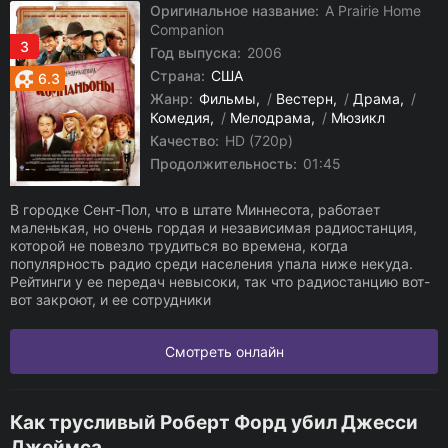
Оригинальное название:
A Prairie Home
Companion
3
Год выпуска:
2006
Страна:
США
6.3
Жанр:
Фильмы
/
Вестерн
/
Драма
/
Комедия
/
Мелодрама
/
Мюзикл
Качество:
HD (720p)
Продолжительность:
01:45
В городке Сент-Пол, что в штате Миннесота, работает
маленькая, но очень гордая и независимая радиостанция,
которой не повезло трудиться во времена, когда
популярность радио среди населения упала ниже некуда.
Рейтинги у ее передач невысоки, так что радиостанцию вот-
вот закроют, и ее сотрудники
Смотреть онлайн
Как трусливый Роберт Форд убил Джесси
Джеймса