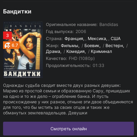
Бандитки
Оригинальное название:
Bandidas
Год выпуска:
2006
3
Страна:
Франция
,
Мексика
,
США
6.7
Жанр:
Фильмы
/
Боевик
/
Вестерн
/
Драма
/
Комедия
/
Криминал
Качество:
FHD (1080p)
Продолжительность:
01:33
Однажды судьба сводит вместе двух разных девушек:
Марию из простой семьи и образованную Сару, пришедших
на одно и то же дело – ограбление банка. И пусть
происхождение у них разное, отныне эти двое объединяются
для того, что бы мстить за своих отцов и таких же
обманутых землевладельцев. Девушки
Смотреть онлайн