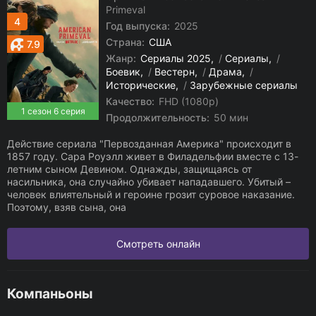
Primeval
4
Год выпуска:
2025
Страна:
США
7.9
Жанр:
Сериалы 2025
/
Сериалы
/
Боевик
/
Вестерн
/
Драма
/
Исторические
/
Зарубежные сериалы
Качество:
FHD (1080p)
1 сезон 6 серия
Продолжительность:
50 мин
Действие сериала "Первозданная Америка" происходит в
1857 году. Сара Роуэлл живет в Филадельфии вместе с 13-
летним сыном Девином. Однажды, защищаясь от
насильника, она случайно убивает нападавшего. Убитый –
человек влиятельный и героине грозит суровое наказание.
Поэтому, взяв сына, она
Смотреть онлайн
Компаньоны