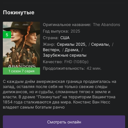
Покинутые
Оригинальное название:
The Abandons
Год выпуска:
2025
5
Страна:
США
Жанр:
Сериалы 2025
/
Сериалы
/
Вестерн
/
Драма
/
Зарубежные сериалы
Качество:
FHD (1080p)
Продолжительность:
42 мин.
1 сезон 7 серия
С каждым днём американская граница продвигалась на
запад, оставляя после себя не только свежие следы
дилижансов, но и судьбы, сломанные тягою к земле и
власти. В драме "Покинутые" на территории Вашингтона
1854 года сталкиваются два мира. Констанс Ван Несс
владеет самым богатым ранчо
Смотреть онлайн