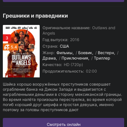
Грешники и праведники
Оригинальное название:
Outlaws and
Angels
3
Год выпуска:
2016
Страна:
США
5.4
Жанр:
Фильмы
/
Боевик
/
Вестерн
/
Драма
/
Приключения
/
Триллер
Качество:
HD (720p)
Продолжительность:
02:00
Шайка хорошо вооружённых преступников совершает
ограбление банка на Диком Западе и выдвигается с
награбленными деньгами в сторону мексиканской границы.
Во время налёта произошла перестрелка, во время которой
погиб хороший друг шерифа и простая девушка, именно
поэтому за головы преступников дают
Смотреть онлайн