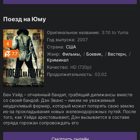
Поезд на Юму
Оригинальное название:
3:10 to Yuma
Год выпуска:
2007
4
Страна:
США
7.7
Жанр:
Фильмы
/
Боевик
/
Вестерн
/
Криминал
Качество:
HD (720p)
Продолжительность:
02:02
Бен Уэйд – отчаянный бандит, грабящий дилижансы вместе
со своей бандой. Дэн Эванс – никем не уважаемый
неудачливый фермер, который может потерять свою землю
из-за прокладывания новых железнодорожных путей. После
того, как Уэйда арестовывают, Дэн вызывается в составе
отряда горожан сопровождать его
Смотреть онлайн