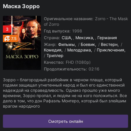
Маска Зорро
Оригинальное название:
Zorro - The Mask
of Zorro
3
Год выпуска:
1998
Страна:
США
,
Мексика
,
Германия
7.5
Жанр:
Фильмы
/
Боевик
/
Вестерн
/
Комедия
/
Мелодрама
/
Приключения
/
Триллер
Качество:
FHD (1080p)
Продолжительность:
02:16
Зорро – благородный разбойник в черном плаще, который
годами защищал угнетенный народ и был его единственной
надеждой на справедливость. Однако прошло уже много
времени, Зорро пропал, и людям не на кого положиться. Все
дело в том, что дон Рафаэль Монтеро, который был злейшим
врагом народного
Смотреть онлайн