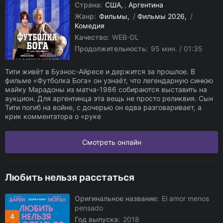
Страна:
США
,
Аргентина
Жанр:
Фильмы
/
Фильмы 2026
/
Комедия
Качество:
WEB-DL
Продолжительность:
95 мин. / 01:35
Тити живёт в Буэнос-Айресе и держится за прошлое. В
фильме «Футболка Бога» он узнаёт, что легендарную синюю
майку Марадоны из матча-1986 собираются выставить на
аукцион. Для аргентинца эта вещь не просто реликвия. Сын
Тити погиб на войне, с дочерью он едва разговаривает, а
крик комментатора о «руке
Смотреть онлайн
Любить нельзя расстаться
Оригинальное название:
El amor menos
pensado
4
Год выпуска:
2018