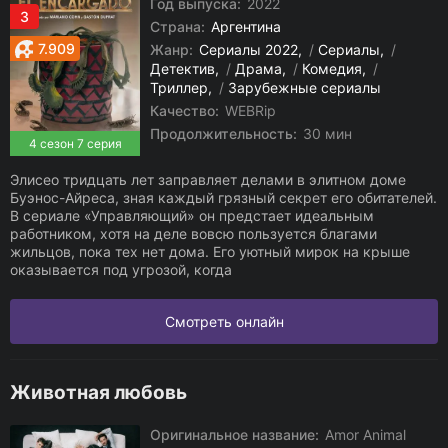
Год выпуска:
2022
3
Страна:
Аргентина
7.909
Жанр:
Сериалы 2022
/
Сериалы
/
Детектив
/
Драма
/
Комедия
/
Триллер
/
Зарубежные сериалы
Качество:
WEBRip
Продолжительность:
30 мин
4 сезон 7 серия
Элисео тридцать лет заправляет делами в элитном доме
Буэнос-Айреса, зная каждый грязный секрет его обитателей.
В сериале «Управляющий» он предстает идеальным
работником, хотя на деле вовсю пользуется благами
жильцов, пока тех нет дома. Его уютный мирок на крыше
оказывается под угрозой, когда
Смотреть онлайн
Животная любовь
Оригинальное название:
Amor Animal