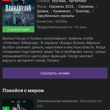
Страна:
Уругвай
,
Аргентина
Жанр:
Сериалы 2023
/
Сериалы
/
Драма
/
Криминал
/
Триллер
/
Зарубежные сериалы
Качество:
WEBRip
Продолжительность:
40 мин.
2 сезон 8 серия
Братья Сесар и Полако контролируют трибуны клуба
«Атлетико Либертад». В сериале «Банды Буэнос-Айреса»
футбол означает деньги, наркотики и местную власть. Когда
соперники подставляют дядю Тио и прибирают кассу, улицы
окрашиваются в цвета двух фракций. Сесар мечтает
вернуть авторитет силой, Полако
Смотреть онлайн
Покойся с миром
Оригинальное название:
Descansar en
paz
5