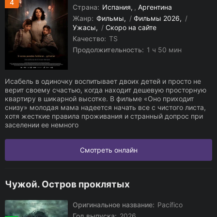
4
Страна:
Испания
,
Аргентина
Жанр:
Фильмы
/
Фильмы 2026
/
Ужасы
/
Скоро на сайте
Качество:
TS
Продолжительность:
1 ч 50 мин
Исабель в одиночку воспитывает двоих детей и просто не
верит своему счастью, когда находит дешевую просторную
квартиру в шикарной высотке. В фильме «Оно приходит
снизу» молодая мама надеется начать все с чистого листа,
хотя жесткие правила проживания и странный допрос при
заселении ее немного
Смотреть онлайн
Чужой. Остров проклятых
Оригинальное название:
Pacífico
Год выпуска:
2026