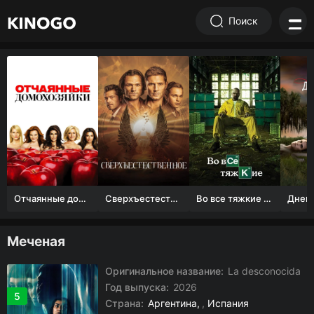
Поиск
Отчаянные домохозяйки (1 сезон)
Сверхъестественное
Во все тяжкие 1-5 сезон
Меченая
Оригинальное название:
La desconocida
Год выпуска:
2026
5
Страна:
Аргентина
,
Испания