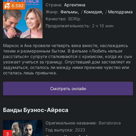
Страна:
Аргентина
6.592
Жанр:
Фильмы
/
Комедия
/
Мелодрама
Качество:
BDRip
Продолжительность:
2 ч 16 мин
Маркос и Ана провели четверть века вместе, наслаждаясь
тихим и размеренным бытом. В фильме «Любить нельзя
расстаться» супруги сталкиваются с кризисом, когда их сын
уезжает учиться за границу. Опустевший дом заставляет их
задуматься, осталось ли между ними прежнее чувство или
осталась лишь привычка.
Смотреть онлайн
Банды Буэнос-Айреса
Оригинальное название:
Barrabrava
Год выпуска:
2023
3