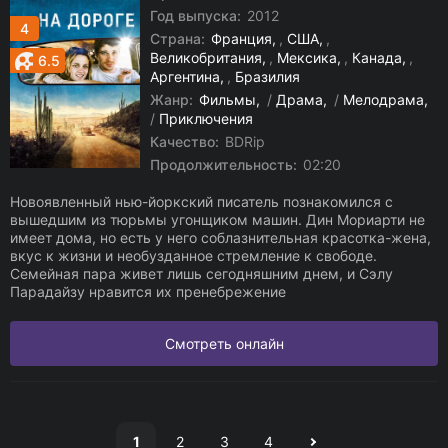
Год выпуска:
2012
4
Страна:
Франция
,
США
,
Великобритания
,
Мексика
,
Канада
,
6.5
Аргентина
,
Бразилия
Жанр:
Фильмы
/
Драма
/
Мелодрама
/
Приключения
Качество:
BDRip
Продолжительность:
02:20
Новоявленный нью-йоркский писатель познакомился с
вышедшим из тюрьмы угонщиком машин. Дин Мориарти не
имеет дома, но есть у него соблазнительная красотка-жена,
вкус к жизни и необузданное стремление к свободе.
Семейная пара живет лишь сегодняшним днем, и Сэлу
Парадайзу нравится их пренебрежение
Смотреть онлайн
1
2
3
4