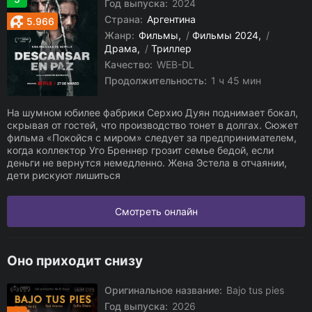
Год выпуска:
2024
Страна:
Аргентина
5.966
Жанр:
Фильмы
/
Фильмы 2024
/
Драма
/
Триллер
Качество:
WEB-DL
Продолжительность:
1 ч 45 мин
На шумном юбилее фабрики Серхио Дуян поднимает бокал,
скрывая от гостей, что производство тонет в долгах. Сюжет
фильма «Покойся с миром» следует за предпринимателем,
когда коллектор Уго Бреннер грозит семье бедой, если
деньги не вернутся немедленно. Жена Эстела в отчаянии,
дети рискуют лишиться
Смотреть онлайн
Оно приходит снизу
Оригинальное название:
Bajo tus pies
Год выпуска:
2026