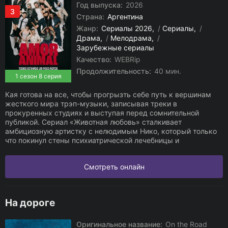
Год выпуска:
2026
3
Страна:
Аргентина
Жанр:
Сериалы 2026
/
Сериалы
/
Драма
/
Мелодрама
/
Зарубежные сериалы
Качество:
WEBRip
Продолжительность:
40 мин.
1 сезон 8 серия
Кая готова на все, чтобы прогрызть себе путь к вершинам
жесткого мира трэп-музыки, записывая треки в
прокуренных студиях и выступая перед сомнительной
публикой. Сериал «Животная любовь» сталкивает
амбициозную артистку с нелюдимым Нико, который только
что покинул стены психиатрической лечебницы и
Смотреть онлайн
На дороге
Оригинальное название:
On the Road