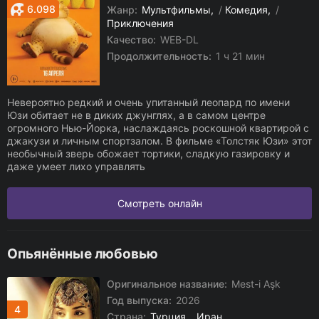
6.098
Жанр:
Мультфильмы
/
Комедия
/
Приключения
Качество:
WEB-DL
Продолжительность:
1 ч 21 мин
Невероятно редкий и очень упитанный леопард по имени
Юзи обитает не в диких джунглях, а в самом центре
огромного Нью-Йорка, наслаждаясь роскошной квартирой с
джакузи и личным спортзалом. В фильме «Толстяк Юзи» этот
необычный зверь обожает тортики, сладкую газировку и
даже умеет лихо управлять
Смотреть онлайн
Опьянённые любовью
Оригинальное название:
Mest-i Aşk
Год выпуска:
2026
4
Страна:
Турция
,
Иран