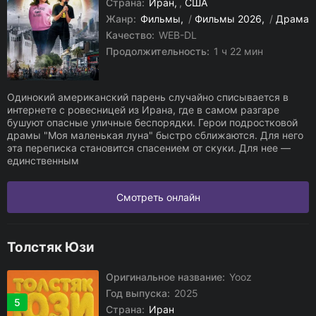
Страна:
Иран
,
США
Жанр:
Фильмы
/
Фильмы 2026
/
Драма
Качество:
WEB-DL
Продолжительность:
1 ч 22 мин
Одинокий американский парень случайно списывается в
интернете с ровесницей из Ирана, где в самом разгаре
бушуют опасные уличные беспорядки. Герои подростковой
драмы "Моя маленькая луна" быстро сближаются. Для него
эта переписка становится спасением от скуки. Для нее —
единственным
Смотреть онлайн
Толстяк Юзи
Оригинальное название:
Yooz
Год выпуска:
2025
5
Страна:
Иран