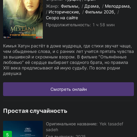
Жанр:
Фильмы
/
Драма
/
Мелодрама
/
Исторические
/
Фильмы 2026
/
Скоро на сайте
Продолжительность:
1 ч 58 мин
Кимья Хатун растёт в доме мудреца, где стихи звучат чаще,
чем обыденные слова, и с ранних лет учится прятать чувства
за вышивкой и скромным взором. В фильме "Опьянённые
любовью" её сердце выбирает сводного брата, но правила
XIII века предписывают ей иную судьбу. По воле родни
девушка
Смотреть онлайн
Простая случайность
Оригинальное название:
Yek tasadef
sadeh
5
Год выпуска:
2025