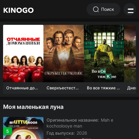
Поиск
Отчаянные домохозяйки (1 сезон)
Сверхъестественное
Во все тяжкие 1-5 сезон
Моя маленькая луна
Оригинальное название:
Mah e
kochoolooye man
5
Год выпуска:
2026