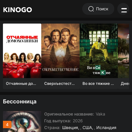
Поиск
Отчаянные домохозяйки (1 сезон)
Сверхъестественное
Во все тяжкие 1-5 сезон
Бессонница
Оригинальное название:
Vaka
Год выпуска:
2026
4
Страна:
Швеция
,
США
,
Исландия