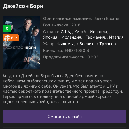
Джейсон Борн
Оригинальное название:
Jason Bourne
Год выпуска:
2016
5
Страна:
США
,
Китай
,
Испания
,
Япония
,
Исландия
,
Германия
,
Италия
6.2
Жанр:
Фильмы
/
Боевик
/
Триллер
Качество:
FHD (1080p)
Продолжительность:
02:03
Когда-то Джейсон Борн был найден без памяти на
небольшом рыболовецком судне, и с тех пор он успел
многое выяснить о себе. Он узнал, что был агентом ЦРУ и
частью секретного правительственного проекта Тредстоун.
Герою пришлось столкнуться с целой армией хорошо
подготовленных убийц, желающих его
Смотреть онлайн