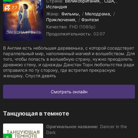
Страна:
Великобритания
,
США
,
Исландия
7.7
Жанр:
Фильмы
/
Мелодрама
/
Приключения
/
Фэнтези
Качество:
FHD (1080p)
Продолжительность:
02:07
В Англии есть небольшая деревенька, с которой соседствует
параллельный мир, наполненный магией и волшебством. Для
того, чтобы попасть в волшебную страну, нужно преодолеть
древнюю стену, и однажды Данстан Торн любопытства ради
отправился по ту сторону, где встретил прекрасную
женщину. Спустя девять
Смотреть онлайн
Танцующая в темноте
Оригинальное название:
Dancer in the
Dark
5