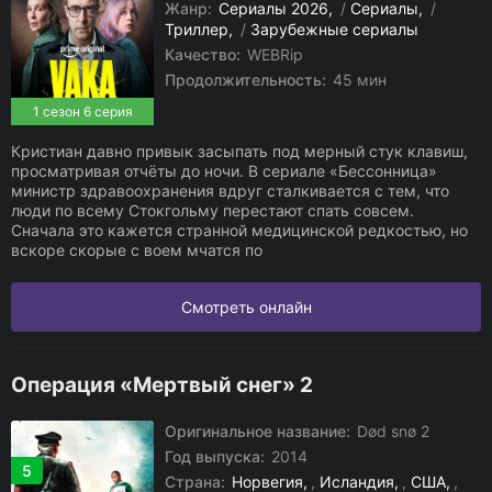
Жанр:
Сериалы 2026
/
Сериалы
/
Триллер
/
Зарубежные сериалы
Качество:
WEBRip
Продолжительность:
45 мин
1 сезон 6 серия
Кристиан давно привык засыпать под мерный стук клавиш,
просматривая отчёты до ночи. В сериале «Бессонница»
министр здравоохранения вдруг сталкивается с тем, что
люди по всему Стокгольму перестают спать совсем.
Сначала это кажется странной медицинской редкостью, но
вскоре скорые с воем мчатся по
Смотреть онлайн
Операция «Мертвый снег» 2
Оригинальное название:
Død snø 2
Год выпуска:
2014
5
Страна:
Норвегия
,
Исландия
,
США
,