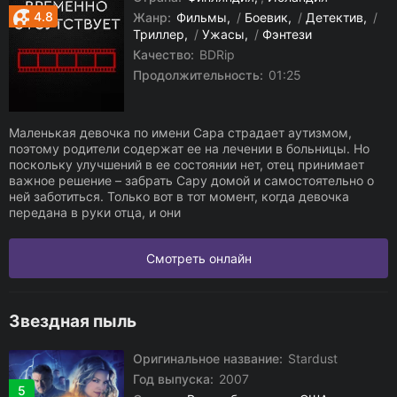
4.8
Жанр:
Фильмы
/
Боевик
/
Детектив
/
Триллер
/
Ужасы
/
Фэнтези
Качество:
BDRip
Продолжительность:
01:25
Маленькая девочка по имени Сара страдает аутизмом,
поэтому родители содержат ее на лечении в больницы. Но
поскольку улучшений в ее состоянии нет, отец принимает
важное решение – забрать Сару домой и самостоятельно о
ней заботиться. Только вот в тот момент, когда девочка
передана в руки отца, и они
Смотреть онлайн
Звездная пыль
Оригинальное название:
Stardust
Год выпуска:
2007
5