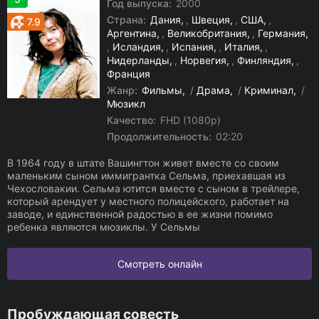
Год выпуска:
2000
Страна:
Дания
,
Швеция
,
США
,
7.9
Аргентина
,
Великобритания
,
Германия
,
Исландия
,
Испания
,
Италия
,
Нидерланды
,
Норвегия
,
Финляндия
,
Франция
Жанр:
Фильмы
/
Драма
/
Криминал
/
Мюзикл
Качество:
FHD (1080p)
Продолжительность:
02:20
В 1964 году в штате Вашингтон живет вместе со своим
маленьким сыном иммигрантка Сельма, приехавшая из
Чехословакии. Сельма ютится вместе с сыном в трейлере,
который арендует у местного полицейского, работает на
заводе, и единственной радостью в ее жизни помимо
ребенка являются мюзиклы. У Сельмы
Смотреть онлайн
Пробуждающая совесть