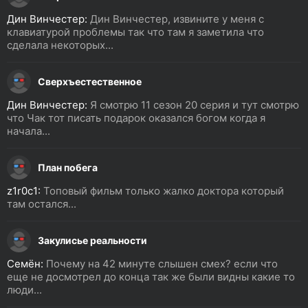
Дин Винчестер:
Дин Винчестер, извините у меня с
клавиатурой проблемы так что там я заметила что
сделала некоторых...
Сверхъестественное
Дин Винчестер:
Я смотрю 11 сезон 20 серия и тут смотрю
что Чак тот писать подарок оказался богом когда я
начала...
План побега
z1r0c1:
Топовый фильм только жалко доктора который
там остался...
Закулисье реальности
Семён:
Почему на 42 минуте слышен смех? если что
еще не досмотрел до конца так же были видны какие то
люди...