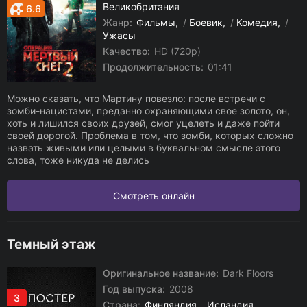
Великобритания
6.6
Жанр:
Фильмы
/
Боевик
/
Комедия
/
Ужасы
Качество:
HD (720p)
Продолжительность:
01:41
Можно сказать, что Мартину повезло: после встречи с
зомби-нацистами, преданно охраняющими свое золото, он,
хоть и лишился своих друзей, смог уцелеть и даже пойти
своей дорогой. Проблема в том, что зомби, которых сложно
назвать живыми или целыми в буквальном смысле этого
слова, тоже никуда не делись
Смотреть онлайн
Темный этаж
Оригинальное название:
Dark Floors
Год выпуска:
2008
3
Страна:
Финляндия
,
Исландия