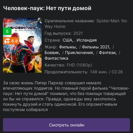
Человек-паук: Нет пути домой
Оригинальное название:
Spider-Man: No
Way Home
5
Год выпуска:
2021
Страна:
США
,
Исландия
8.8
Жанр:
Фильмы
/
Фильмы 2021
/
Боевик
/
Приключения
/
Фэнтези
/
Фантастика
Качество:
FHD (1080p)
Продолжительность:
148 мин. / 02:28
За свою жизнь Питер Паркер совершил немало
впечатляющих подвигов. Но главный герой фильма "Человек-
паук: Нет пути домой" понимал, что без помощи товарищей
он бы не справился. Правда, однажды ему захотелось
покинуть друзей и стать одиночкой. Его опрометчивым
поступком собирался
Смотреть онлайн