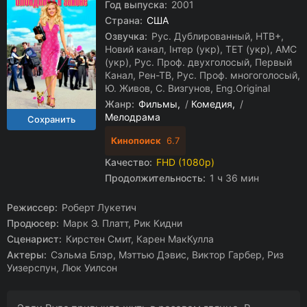
Год выпуска:
2001
Страна:
США
Озвучка:
Рус. Дублированный, НТВ+,
Новий канал, Інтер (укр), ТЕТ (укр), AMC
(укр), Рус. Проф. двухголосый, Первый
Канал, Рен-ТВ, Рус. Проф. многоголосый,
Ю. Живов, C. Визгунов, Eng.Original
Жанр:
Фильмы
/
Комедия
/
Мелодрама
Кинопоиск
6.7
Качество:
FHD (1080p)
Продолжительность:
1 ч 36 мин
Режиссер:
Роберт Лукетич
Продюсер:
Марк Э. Платт, Рик Кидни
Сценарист:
Кирстен Смит, Карен МакКулла
Актеры:
Сэльма Блэр, Мэттью Дэвис, Виктор Гарбер, Риз
Уизерспун, Люк Уилсон