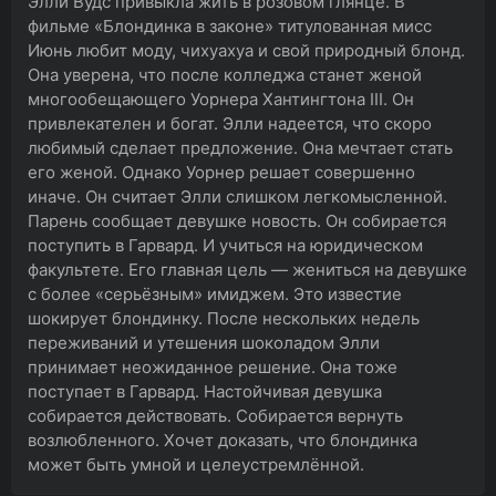
Элли Вудс привыкла жить в розовом глянце. В
фильме «Блондинка в законе» титулованная мисс
Июнь любит моду, чихуахуа и свой природный блонд.
Она уверена, что после колледжа станет женой
многообещающего Уорнера Хантингтона III. Он
привлекателен и богат. Элли надеется, что скоро
любимый сделает предложение. Она мечтает стать
его женой. Однако Уорнер решает совершенно
иначе. Он считает Элли слишком легкомысленной.
Парень сообщает девушке новость. Он собирается
поступить в Гарвард. И учиться на юридическом
факультете. Его главная цель — жениться на девушке
с более «серьёзным» имиджем. Это известие
шокирует блондинку. После нескольких недель
переживаний и утешения шоколадом Элли
принимает неожиданное решение. Она тоже
поступает в Гарвард. Настойчивая девушка
собирается действовать. Собирается вернуть
возлюбленного. Хочет доказать, что блондинка
может быть умной и целеустремлённой.