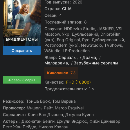
Год выпуска:
2020
Страна:
США
Сезон:
4
Последний эпизод:
8
Озвучка:
HDRezka Studio, JASKIER, VSI
Moscow, Укр. Дубльований, DniproFilm
(укр), Eng.Original, Рус. Дублированный,
Postmodern (укр), NewStudio, TVShows,
WStudio, LE-Production
Жанр:
Сериалы
/
Драма
/
Мелодрама
/
Зарубежные сериалы
Кинопоиск
7.3
4 сезон 8 серия
Качество:
FHD (1080p)
Продолжительность:
1 ч
Режиссер:
Триша Брок, Том Верика
Продюсер:
Мишель Райт, Marco Esquivel
Сценарист:
Крис Ван Дьюсен, Джулия Куинн
Актеры:
Джонатан Бейли, Джули Эндрюс, Фиби Дайневор,
Реге-Жан Пейдж, Никола Кохлан