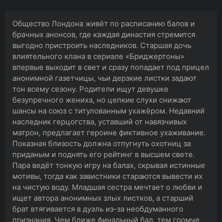
Общество Лондона живёт по расписанию балов и
брачных анонсов, где каждая династия стремится
выгодно пристроить наследников. Старшая дочь
влиятельного клана в сериале «Бриджертоны»
впервые выходит в свет и сразу попадает под прицел
анонимной газетчицы, чьи дерзкие листки задают
тон всему сезону. Родители ищут девушке
безупречного жениха, но цепкие слухи снижают
шансы на союз с титулованным ухажёром. Недавний
наследник герцогства, уставший от навязчивых
матрон, предлагает героине фиктивное ухаживание.
Показная близость должна отпугнуть охотниц за
приданым и поднять его рейтинг в высшем свете.
Пара ведёт тонкую игру на балах, скрывая истинные
мотивы, тогда как завистники стараются вывести их
на чистую воду. Младшая сестра мечтает о любви и
ищет автора анонимных злых листков, а старший
брат втягивается в дуэль из-за необдуманного
признания. Чем ближе финальный бал, тем громче