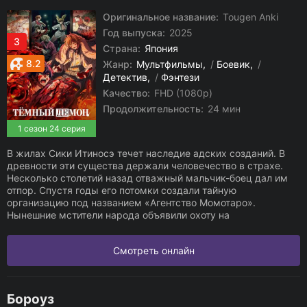
Оригинальное название:
Tougen Anki
Год выпуска:
2025
3
Страна:
Япония
8.2
Жанр:
Мультфильмы
/
Боевик
/
Детектив
/
Фэнтези
Качество:
FHD (1080p)
Продолжительность:
24 мин
1 сезон 24 серия
В жилах Сики Итиносэ течет наследие адских созданий. В
древности эти существа держали человечество в страхе.
Несколько столетий назад отважный мальчик-боец дал им
отпор. Спустя годы его потомки создали тайную
организацию под названием «Агентство Момотаро».
Нынешние мстители народа объявили охоту на
Смотреть онлайн
Бороуз