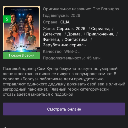
Оригинальное название:
The Boroughs
Год выпуска:
2026
5
Страна:
США
Жанр:
Сериалы 2026
/
Сериалы
/
Детектив
/
Драма
/
Приключения
/
Фэнтези
/
Фантастика
/
Зарубежные сериалы
Качество:
WEB-DL
1 сезон 8 серия
Продолжительность:
45 мин.
Пожилой вдовец Сэм Купер безумно тоскует по умершей
жене и постоянно видит ее силуэт в полумраке комнат. В
сериале «Бороуз» заботливые дети принудительно
отправляют одинокого дедушку доживать свой век в элитный
загородный пансионат. Главный герой категорически
отказывается мириться с подобной
Смотреть онлайн