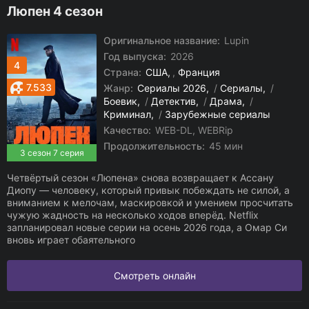
Люпен 4 сезон
Оригинальное название:
Lupin
Год выпуска:
2026
4
Страна:
США
,
Франция
7.533
Жанр:
Сериалы 2026
/
Сериалы
/
Боевик
/
Детектив
/
Драма
/
Криминал
/
Зарубежные сериалы
Качество:
WEB-DL, WEBRip
Продолжительность:
45 мин
3 сезон 7 серия
Четвёртый сезон «Люпена» снова возвращает к Ассану
Диопу — человеку, который привык побеждать не силой, а
вниманием к мелочам, маскировкой и умением просчитать
чужую жадность на несколько ходов вперёд. Netflix
запланировал новые серии на осень 2026 года, а Омар Си
вновь играет обаятельного
Смотреть онлайн