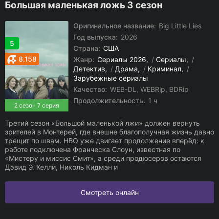
Большая маленькая ложь 3 сезон
Оригинальное название:
Big Little Lies
Год выпуска:
2026
5
Страна:
США
8.158
Жанр:
Сериалы 2026
/
Сериалы
/
Детектив
/
Драма
/
Криминал
/
Зарубежные сериалы
Качество:
WEB-DL, WEBRip, BDRip
Продолжительность:
1 ч
2 сезон 7 серия
Третий сезон «Большой маленькой лжи» должен вернуть
зрителей в Монтерей, где внешне благополучная жизнь давно
трещит по швам. HBO уже двигает продолжение вперёд: к
работе подключена Франческа Слоун, известная по
«Мистеру и миссис Смит», а среди продюсеров остаются
Дэвид Э. Келли, Николь Кидман и
Смотреть онлайн