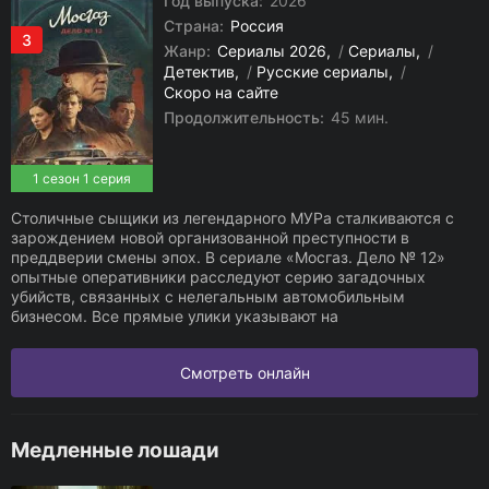
Год выпуска:
2026
Страна:
Россия
3
Жанр:
Сериалы 2026
/
Сериалы
/
Детектив
/
Русские сериалы
/
Скоро на сайте
Продолжительность:
45 мин.
1 сезон 1 серия
Столичные сыщики из легендарного МУРа сталкиваются с
зарождением новой организованной преступности в
преддверии смены эпох. В сериале «Мосгаз. Дело № 12»
опытные оперативники расследуют серию загадочных
убийств, связанных с нелегальным автомобильным
бизнесом. Все прямые улики указывают на
Смотреть онлайн
Медленные лошади