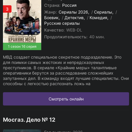
Страна:
Россия
3
Жанр:
Сериалы 2026
/
Сериалы
/
Боевик
/
Детектив
/
Комедия
/
Русские сериалы
Качество:
WEB-DL
Продолжительность:
40 мин.
1 сезон 16 серия
МВД создает специальное секретное подразделение. Это
для поимки самых жестоких и непредсказуемых
преступников. В сериале «Крайние меры» талантливые
оперативники берутся за расследование сложнейших
запутанных дел. В команду входят лучшие специалисты. Они
способны с легкостью распознать ложь на
Смотреть онлайн
Мосгаз. Дело № 12