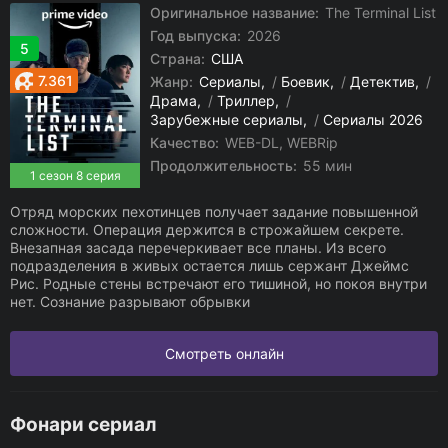
Оригинальное название:
The Terminal List
Год выпуска:
2026
5
Страна:
США
7.361
Жанр:
Сериалы
/
Боевик
/
Детектив
/
Драма
/
Триллер
/
Зарубежные сериалы
/
Сериалы 2026
Качество:
WEB-DL, WEBRip
Продолжительность:
55 мин
1 сезон 8 серия
Отряд морских пехотинцев получает задание повышенной
сложности. Операция держится в строжайшем секрете.
Внезапная засада перечеркивает все планы. Из всего
подразделения в живых остается лишь сержант Джеймс
Рис. Родные стены встречают его тишиной, но покоя внутри
нет. Сознание разрывают обрывки
Смотреть онлайн
Фонари сериал