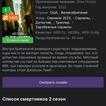
Оригинальное название:
Slow Horses
Год выпуска:
2022
5
Страна:
США
,
Великобритания
7.885
Жанр:
Сериалы 2022
/
Сериалы
/
Детектив
/
Триллер
/
Зарубежные сериалы
Качество:
WEB-DL, WEBRip, WEB-DLRip
Продолжительность:
45 мин
5 сезон 6 серия
Внутри британской разведки существует подразделение,
куда никто не мечтает попасть. Сюда отправляют тех, кто
допустил серьезные промахи во время службы. Местный
коллектив состоит из бывших перспективных сотрудников
MI6, чьи карьеры рухнули в одночасье. Во главе странной
конторы стоит Джексон Лэмб –
Смотреть онлайн
Список смертников 2 сезон