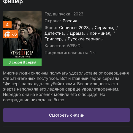
Фишер
Год выпуска:
2023
Страна:
Россия
4
Жанр:
Сериалы 2023
/
Сериалы
/
Детектив
/
Драма
/
Криминал
/
7.6
Триллер
/
Русские сериалы
Качество:
WEB-DL
Продолжительность:
1 ч
3 сезон 8 серия
Многие люди склонны получать удовольствие от совершения
отвратительных поступков. Вот и главный герой сериала
"Фишер" наслаждался убийствами. Беспомощность его
жертв наполняла его ледяное сердце удовлетворением.
Нередко они на коленях молили его о пощаде. Но
сострадание никогда не было
Смотреть онлайн