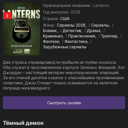
Оригинальное название:
Lanterns
Год выпуска:
2026
3
Страна:
США
Жанр:
Сериалы 2026
/
Сериалы
/
Боевик
/
Детектив
/
Драма
/
Криминал
/
Приключения
/
Триллер
/
Фэнтези
/
Фантастика
/
Зарубежные сериалы
Два стража справедливости прибыли из глубин космоса.
Оба служат в прославленном корпусе Зеленых Фонарей. Хэл
Джордан – настоящий ветеран миротворческих операций.
За его спиной десятки схваток с опаснейшими противниками
галактики. Джон Стюарт только осваивается на нелегком
поприще межзвездного
Смотреть онлайн
Тёмный демон