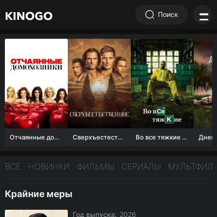
Поиск
Отчаянные домохозяйки (1 сезон)
Сверхъестественное
Во все тяжкие 1-5 сезон
ВСЕ
НОВИНКИ
ФИЛЬМЫ
СЕРИАЛЫ
МУЛЬТФИЛ
Крайние меры
Год выпуска:
2026