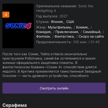
Оригинальное название:
Sonic the
Hedgehog 4
4
Год выпуска:
2027
Страна:
Япония
,
США
Жанр:
Мультфильмы
/
Боевик
/
Комедия
/
Приключения
/
Семейный
/
Фэнтези
/
Фантастика
/
Скоро на сайте
Продолжительность:
105 мин. / 01:45
После того как Соник, Тейлз и Наклз окончательно
приструнили Роботника, синий ёж остепенился и зажил
жизнью официального защитника планеты. В
фантастическом боевике «Соник 4» спокойствие длится
недолго. В Арктике приземляется таинственный Звездный
Осколок — часть древнего устройства, способного
Смотреть онлайн
Серафима