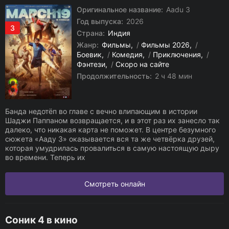
Оригинальное название:
Aadu 3
Год выпуска:
2026
3
Страна:
Индия
Жанр:
Фильмы
/
Фильмы 2026
/
Боевик
/
Комедия
/
Приключения
/
Фэнтези
/
Скоро на сайте
Продолжительность:
2 ч 48 мин
Банда недотёп во главе с вечно влипающим в истории
Шаджи Паппаном возвращается, и в этот раз их занесло так
далеко, что никакая карта не поможет. В центре безумного
сюжета «Ааду 3» оказывается вся та же четвёрка друзей,
которая умудрилась провалиться в самую настоящую дыру
во времени. Теперь их
Смотреть онлайн
Соник 4 в кино