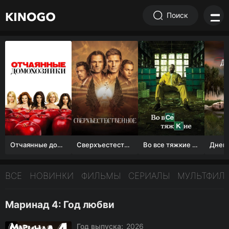
Поиск
Отчаянные домохозяйки (1 сезон)
Сверхъестественное
Во все тяжкие 1-5 сезон
ВСЕ
НОВИНКИ
ФИЛЬМЫ
СЕРИАЛЫ
МУЛЬТФИЛ
Маринад 4: Год любви
Год выпуска:
2026