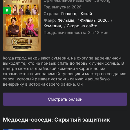
Оригинальное название:
Je wong
Год выпуска:
2026
5
Страна:
Гонконг
,
Китай
Жанр:
Фильмы
/
Фильмы 2026
/
Комедия
/
Скоро на сайте
Продолжительность:
2 ч 12 мин
Когда город накрывают сумерки, на охоту за адреналином
выходят те, кто не привык спать до первых лучей солнца. В
центре сюжета драйвовой комедии «Король ночи»
оказывается неисправимый тусовщик и мастер по созданию
хаоса, который решает устроить самую масштабную
вечеринку в истории своего района. Он
Смотреть онлайн
Медведи-соседи: Скрытый защитник