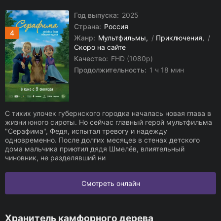
Год выпуска:
2025
Страна:
Россия
4
Жанр:
Мультфильмы
/
Приключения
/
Скоро на сайте
Качество:
FHD (1080p)
Продолжительность:
1 ч 18 мин
С тихих улочек губернского городка началась новая глава в
жизни юного сироты. Но сейчас главный герой мультфильма
"Серафима", Федя, испытал тревогу и надежду
одновременно. После долгих месяцев в стенах детского
дома мальчика приютил дядя Шмелёв, влиятельный
чиновник, не разделявший ни
Смотреть онлайн
Хранитель камфорного дерева