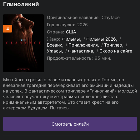
Глиноликий
Оригинальное название:
Clayface
Год выпуска:
2026
4
Страна:
США
Жанр:
Фильмы
/
Фильмы 2026
/
Боевик
/
Приключения
/
Триллер
/
Ужасы
/
Фантастика
/
Скоро на сайте
Продолжительность:
95 мин.
Мэтт Хаген грезил о славе и главных ролях в Готэме, но
внезапная трагедия перечеркивает его амбиции и надежды
на успех. В фантастическом триллере «Глиноликий» молодой
человек получает жуткие травмы после конфликта с
криминальным авторитетом. Это ставит крест на его
актерском будущем. Пытаясь
Смотреть онлайн