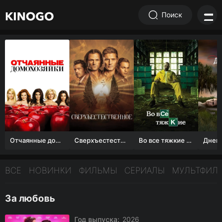
Поиск
Отчаянные домохозяйки (1 сезон)
Сверхъестественное
Во все тяжкие 1-5 сезон
ВСЕ
НОВИНКИ
ФИЛЬМЫ
СЕРИАЛЫ
МУЛЬТФИЛ
За любовь
Год выпуска:
2026