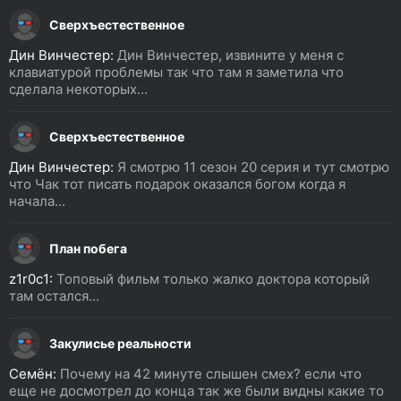
Сверхъестественное
Дин Винчестер:
Дин Винчестер, извините у меня с
клавиатурой проблемы так что там я заметила что
сделала некоторых...
Сверхъестественное
Дин Винчестер:
Я смотрю 11 сезон 20 серия и тут смотрю
что Чак тот писать подарок оказался богом когда я
начала...
План побега
z1r0c1:
Топовый фильм только жалко доктора который
там остался...
Закулисье реальности
Семён:
Почему на 42 минуте слышен смех? если что
еще не досмотрел до конца так же были видны какие то