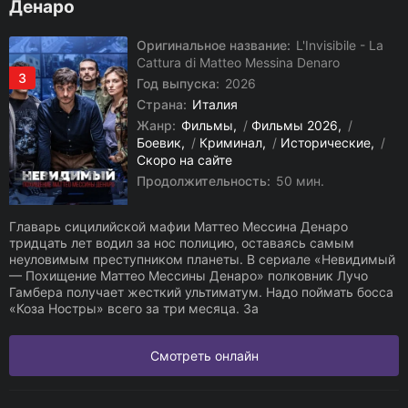
Денаро
Оригинальное название:
L'Invisibile - La
Cattura di Matteo Messina Denaro
3
Год выпуска:
2026
Страна:
Италия
Жанр:
Фильмы
/
Фильмы 2026
/
Боевик
/
Криминал
/
Исторические
/
Скоро на сайте
Продолжительность:
50 мин.
Главарь сицилийской мафии Маттео Мессина Денаро
тридцать лет водил за нос полицию, оставаясь самым
неуловимым преступником планеты. В сериале «Невидимый
— Похищение Маттео Мессины Денаро» полковник Лучо
Гамбера получает жесткий ультиматум. Надо поймать босса
«Коза Ностры» всего за три месяца. За
Смотреть онлайн