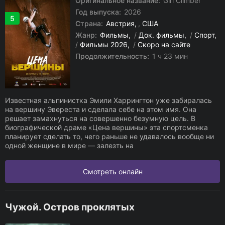
Оригинальное название:
Girl Climber
Год выпуска:
2026
5
Страна:
Австрия
,
США
Жанр:
Фильмы
/
Док. фильмы
/
Спорт
/
Фильмы 2026
/
Скоро на сайте
Продолжительность:
1 ч 23 мин
Известная альпинистка Эмили Харрингтон уже забиралась
на вершину Эвереста и сделала себе на этом имя. Она
решает замахнуться на совершенно безумную цель. В
биографической драме «Цена вершины» эта спортсменка
планирует сделать то, чего раньше не удавалось вообще ни
одной женщине в мире — залезть на
Смотреть онлайн
Чужой. Остров проклятых