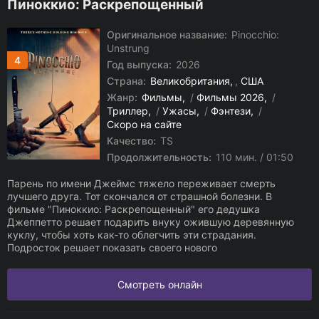
Пиноккио: Раскрепощенный
Оригинальное название:
Pinocchio:
Unstrung
4
Год выпуска:
2026
Страна:
Великобритания
,
США
Жанр:
Фильмы
/
Фильмы 2026
/
Триллер
/
Ужасы
/
Фэнтези
/
Скоро на сайте
Качество:
TS
Продолжительность:
110 мин. / 01:50
Парень по имени Джеймс тяжело переживает смерть
лучшего друга. Тот скончался от страшной болезни. В
фильме "Пиноккио: Раскрепощенный" его дедушка
Джеппетто решает подарить внуку ожившую деревянную
куклу, чтобы хоть как-то облегчить эти страдания.
Подросток решает показать своего нового
Смотреть онлайн