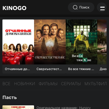
Поиск
Отчаянные домохозяйки (1 сезон)
Сверхъестественное
Во все тяжкие 1-5 сезон
ВСЕ
НОВИНКИ
ФИЛЬМЫ
СЕРИАЛЫ
МУЛЬТФИЛ
Пасть
Оригинальное название:
Hungry