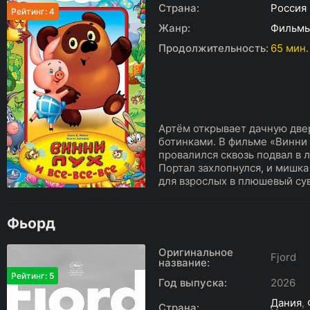
Страна:
Россия
Рейтинг: 4
Жанр:
Фильм
Продолжительность:
65 мин.
Артём открывает дачную двер
ботинками. В фильме «Винни 
провалился сквозь подвал в л
Портал захлопнулся, и мишка
для взрослых в плюшевый сув
Фьорд
Оригинальное
Fjord
название:
Рейтинг: 5
Год выпуска:
2026
Дания
,
Страна: