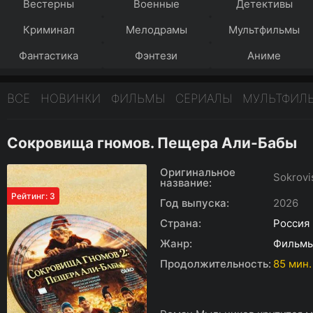
Вестерны
Военные
Детективы
Криминал
Мелодрамы
Мультфильмы
Фантастика
Фэнтези
Аниме
ВСЕ
НОВИНКИ
ФИЛЬМЫ
СЕРИАЛЫ
МУЛЬТФИЛ
Сокровища гномов. Пещера Али-Бабы
Оригинальное
Sokrovi
название:
Рейтинг: 3
Год выпуска:
2026
Страна:
Россия
Жанр:
Фильм
Продолжительность:
85 мин. 