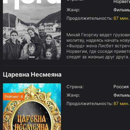
Норвег
Жанр:
Фильм
Продолжительность:
87 мин.
Михай Георгиу ведет грузови
молитву, надеясь начать нов
«Фьорд» жена Лисбет встреча
Норвегии, где соседи привет
следят за жизнью друг друга. 
Царевна Несмеяна
Страна:
Россия
Жанр:
Фильм
Рейтинг: 4
Продолжительность:
87 мин. 