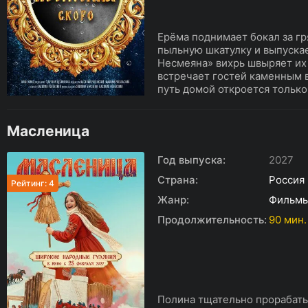
Ерёма поднимает бокал за гр
пыльную шкатулку и выпуска
Несмеяна» вихрь швыряет их 
встречает гостей каменным 
путь домой откроется только 
Масленица
Год выпуска:
2027
Страна:
Россия
Рейтинг: 4
Жанр:
Фильм
Продолжительность:
90 мин.
Полина тщательно прорабаты