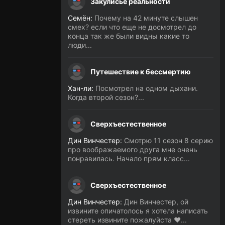
Закулисье реальности
Семён:
Почему на 42 минуте слышен
смех? если что еще не досмотрел до
конца так же были видны какие то
люди...
Путешествие к бессмертию
Хан-ли:
Посмотрел на одном дыхани.
Когда второй сезон?...
Сверхъестественное
Дин Винчестер:
Смотрю 11 сезон 8 серию
про воображаемого друга мне очень
понравилась. Начало прям класс...
Сверхъестественное
Дин Винчестер:
Дин Винчестер, ой
извините опичатолось я хотела написать
стереть извините пожалуйста ❤️...