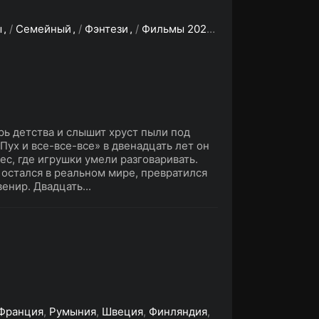
ы
/
Семейный
/
Фэнтези
/
Фильмы 2027
/
Скоро на сайте
ь детства и слышит хруст пыли под
Пух и все-все-все» в двенадцать лет он
ес, где игрушки умели разговаривать.
 остался в реальном мире, превратился
енир. Двадцать...
Франция
,
Румыния
,
Швеция
,
Финляндия
,