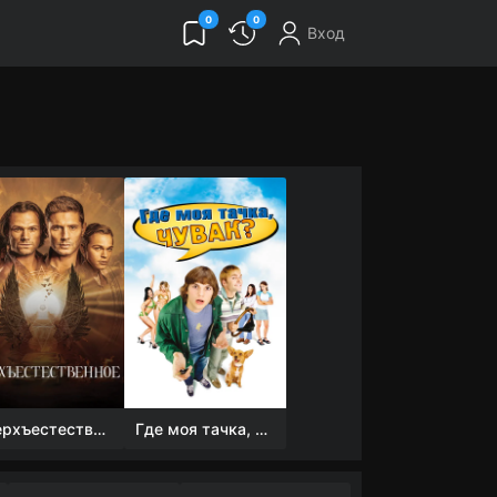
0
0
Вход
Сверхъестественное
Где моя тачка, чувак?