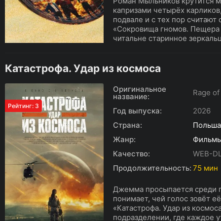
Роман Мыльников крутится 
капризами четырёх карликов,
подвале и с тех пор считают
«Сокровища гномов. Пещера
читальне старинное зеркальце
Катастрофа. Удар из космоса
Оригинальное
Rage of
название:
Рейтинг: 3
Год выпуска:
2026
Страна:
Польша
Жанр:
Фильм
Качество:
WEB-D
Продолжительность:
75 мин
Джемма просыпается среди п
понимает, чей голос зовёт е
«Катастрофа. Удар из космос
подразделении, где каждое 