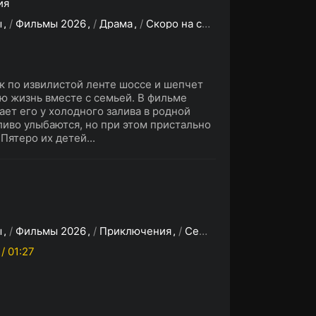
ия
ы
/
Фильмы 2026
/
Драма
/
Скоро на сайте
к по извилистой ленте шоссе и шепчет
ую жизнь вместе с семьей. В фильме
ет его у холодного залива в родной
ливо улыбаются, но при этом пристально
Пятеро их детей...
ы
/
Фильмы 2026
/
Приключения
/
Семейный
/
Фэнтези
/
С
/ 01:27