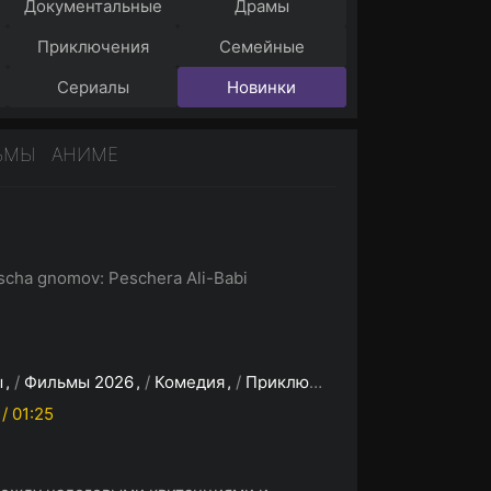
Документальные
Драмы
Приключения
Семейные
Сериалы
Новинки
ЬМЫ
АНИМЕ
scha gnomov: Peschera Ali-Babi
ы
/
Фильмы 2026
/
Комедия
/
Приключения
/
Семейный
/
/ 01:25