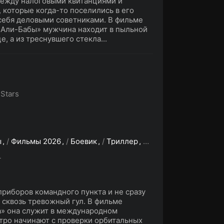
между налоговыми квитанциями и
 которые когда-то поселились в его
 себя деловыми советниками. В фильме
 Али-Бабы» мужчина находит в пыльной
, а из треснувшего стекла...
 Stars
ы
/
Фильмы 2026
/
Боевик
/
Триллер
/
Фантастика
/
Скоро 
L
риборов командного пункта и не сразу
ё сквозь тревожный гул. В фильме
а» она служит в международном
утро начинают с проверки орбитальных