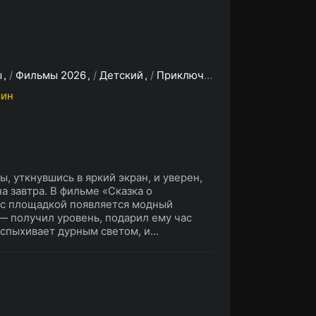
ы
/
Фильмы 2026
/
Детский
/
Приключения
/
Скоро на сайт
мин
, уткнувшись в яркий экран, и уверен,
а завтра. В фильме «Сказка о
 с площадкой появляется модный
— получил уровень, подарил ему час
спыхивает дурным светом, и...