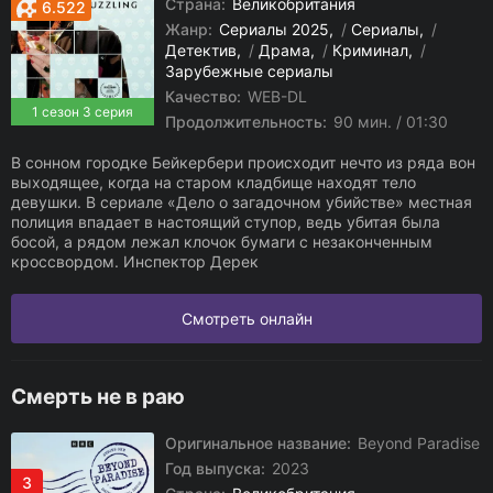
Страна:
Великобритания
6.522
Жанр:
Сериалы 2025
/
Сериалы
/
Детектив
/
Драма
/
Криминал
/
Зарубежные сериалы
Качество:
WEB-DL
1 сезон 3 серия
Продолжительность:
90 мин. / 01:30
В сонном городке Бейкербери происходит нечто из ряда вон
выходящее, когда на старом кладбище находят тело
девушки. В сериале «Дело о загадочном убийстве» местная
полиция впадает в настоящий ступор, ведь убитая была
босой, а рядом лежал клочок бумаги с незаконченным
кроссвордом. Инспектор Дерек
Смотреть онлайн
Смерть не в раю
Оригинальное название:
Beyond Paradise
Год выпуска:
2023
3