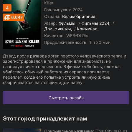
Killer
4
Год выпуска:
2024
Страна:
Великобритания
6.647
Жанр:
Фильмы
/
Фильмы 2024
/
Док. фильмы
/
Криминал
Качество:
WEB-DLRip
Продолжительность:
1 ч 30 мин
Дэвид после развода хотел простого человеческого тепла и
зарегистрировался в приложении для знакомств, не
планируя ничего серьезного. В фильме «Любовь, слежка,
убийство» обычный работяга из сервиса попадает в
переплет, когда его попытка устроить личную жизнь
оборачивается настоящим адом наяву.
Смотреть онлайн
Этот город принадлежит нам
Оригинальное название:
This City Is Ours