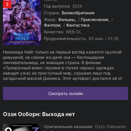
3
Год выпуска:
2024
Страна:
Великобритания
Жанр:
Фильмы
/
Приключения
/
Фэнтези
/
Фантастика
Качество:
WEB-DL
Продолжительность:
85 мин. / 01:25
Немезида Найт только на первый взгляд кажется хрупкой
девушкой, на самом же деле она — беспощадная
линчевательница, не знающая страха. В фильме
«Призрачный воин» героиня в глухих черных одеждах
наводит ужас на преступный мир, скрывая лицо под
загадочной маской Диониса. Этот артефакт достался ей от
Смотреть онлайн
Оззи Осборн: Выхода нет
Оригинальное название:
Ozzy Osbourne: