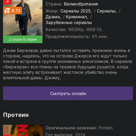
3
Страна:
Великобритания
6.72
Жанр:
Сериалы 2025
/
Сериалы
/
Драма
/
Криминал
/
Зарубежные сериалы
Качество:
WEBRip, WEB-DL
Продолжительность:
65 мин.
2 сезон 6 серия
Джим Бержерак давно пытался оставить прежнюю жизнь в
стороне, надеясь, что на острове Джерси его ждут только
покой и встречи в группе анонимных алкоголиков. В сериале
«Бержерак» все планы на трезвое будущее рушатся, когда
местную элиту встряхивает жестокое убийство очень
влиятельной дамы. Джиму,
Смотреть онлайн
Протеин
Оригинальное название:
Protein
Год выпуска:
2024