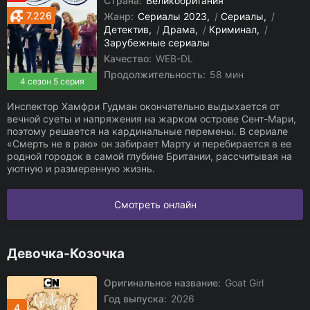
Страна:
Великобритания
7.226
Жанр:
Сериалы 2023
/
Сериалы
/
Детектив
/
Драма
/
Криминал
/
Зарубежные сериалы
Качество:
WEB-DL
Продолжительность:
58 мин
4 сезон 5 серия
Инспектор Хамфри Гудман окончательно выдыхается от
вечной суеты и напряжения на жарком острове Сент-Мари,
поэтому решается на кардинальные перемены. В сериале
«Смерть не в раю» он забирает Марту и перебирается в ее
родной городок в самой глубине Британии, рассчитывая на
уютную и размеренную жизнь.
Смотреть онлайн
Девочка-Козочка
Оригинальное название:
Goat Girl
Год выпуска:
2026
4