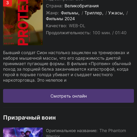
3
Страна:
Великобритания
Жанр:
Фильмы
/
Триллер
/
Ужасы
/
Фильмы 2024
Качество:
WEB-DL
Продолжительность:
100 мин. / 01:40
Бывший солдат Сион настолько зациклен на тренировках и
наборе мышечной массы, что его одержимость диетой
принимает пугающие формы. В фильме «Протеин» обычный
поход за порцией белка заканчивается катастрофой, когда
герой в порыве голода убивает и съедает местного
наркоторговца. Это нелепое и
Смотреть онлайн
Призрачный воин
Оригинальное название:
The Phantom
Warrior