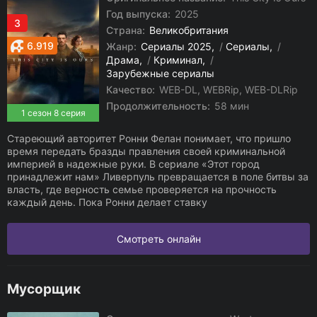
Год выпуска:
2025
3
Страна:
Великобритания
6.919
Жанр:
Сериалы 2025
/
Сериалы
/
Драма
/
Криминал
/
Зарубежные сериалы
Качество:
WEB-DL, WEBRip, WEB-DLRip
Продолжительность:
58 мин
1 сезон 8 серия
Стареющий авторитет Ронни Фелан понимает, что пришло
время передать бразды правления своей криминальной
империей в надежные руки. В сериале «Этот город
принадлежит нам» Ливерпуль превращается в поле битвы за
власть, где верность семье проверяется на прочность
каждый день. Пока Ронни делает ставку
Смотреть онлайн
Мусорщик