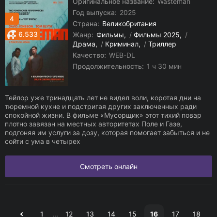
Оригинальное название:
Wasteman
Год выпуска:
2025
4
Страна:
Великобритания
6.533
Жанр:
Фильмы
/
Фильмы 2025
/
Драма
/
Криминал
/
Триллер
Качество:
WEB-DL
Продолжительность:
1 ч 30 мин
Тейлор уже тринадцать лет не видел воли, коротая дни на
тюремной кухне и подстригая других заключенных ради
спокойной жизни. В фильме «Мусорщик» этот тихий повар
плотно завязан на местных авторитетах Поле и Газе,
подгоняя им услуги за дозу, которая помогает забыться и не
сойти с ума в четырех
Смотреть онлайн
1
...
12
13
14
15
16
17
18