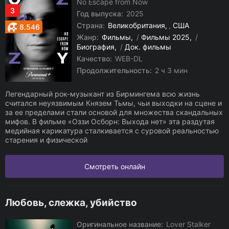
No Escape from Now
3
Год выпуска:
2025
Страна:
Великобритания
,
США
8.546
Жанр:
Фильмы
/
Фильмы 2025
/
Биография
/
Док. фильмы
Качество:
WEB-DL
Продолжительность:
2 ч 3 мин
Легендарный рок-музыкант из Бирмингема всю жизнь
считался неуязвимым Князем Тьмы, чьи выходки на сцене и
за ее пределами стали основой для множества скандальных
мифов. В фильме «Оззи Осборн: Выхода нет» эта раздутая
медийная карикатура сталкивается с суровой реальностью
старения и физической
Смотреть онлайн
Любовь, слежка, убийство
Оригинальное название:
Lover Stalker