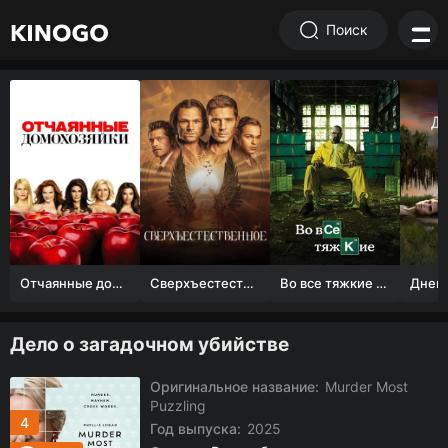
Поиск
Отчаянные домохозяйки (1 сезон)
Сверхъестественное
Во все тяжкие 1-5 сезон
Дело о загадочном убийстве
Оригинальное название:
Murder Most
Puzzling
4
Год выпуска:
2025